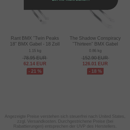
Rant BMX "Twin Peaks
The Shadow Conspiracy
18" BMX Gabel - 18 Zoll
"Thirteen" BMX Gabel
1.15 kg
0.86 kg
78.95
EUR
152.90
EUR
62.14
EUR
126.01
EUR
- 21 %
- 18 %
Angezeigte Preise verstehen sich steuerfrei nach United States,
zzgl. Versandkosten. Durchgestrichene Preise (bei
Rabattierungen) entsprechen der UVP des Herstellers.