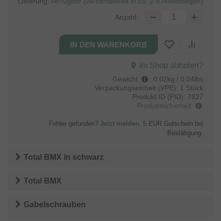
Lieferung:
verfügbar (versandbereit in ca. 2-5 Arbeitstagen)
Anzahl:
im Shop abholen?
Gewicht
:
0.02kg / 0.04lbs
Verpackungseinheit (VPE):
1 Stück
Produkt ID (PID):
7827
Produktsicherheit
Fehler gefunden?
Jetzt melden
. 5 EUR Gutschein bei
Bestätigung.
Total BMX
in
schwarz
Total BMX
Gabelschrauben