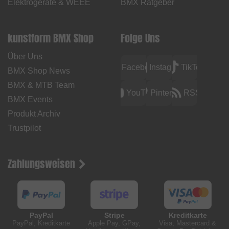
Elektrogeräte & WEEE
BMX Ratgeber
kunstform BMX Shop
Folge Uns
Über Uns
Facebook
Instagram
TikTok
BMX Shop News
BMX & MTB Team
YouTube
Pinterest
RSS
BMX Events
Produkt Archiv
Trustpilot
Zahlungsweisen
PayPal
Stripe
Kreditkarte
PayPal, Kreditkarte
Apple Pay, GPay,
Visa, Mastercard &