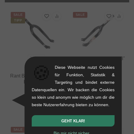
SALE
SALE
TIPP
Subrosa Bikes "Simo 18"
BMX Gabel - 18 Zoll
🍪
Diese Webseite nutzt Cookies
1.15 kg
für Funktion, Statistik &
Rant BMX "Twin Peaks"
157.94
EUR
BMX Gabel
Targeting und bindet externe
141.97
EUR
1.15 kg
Datenquellen ein. Wir backen die Cookies
- 10 %
83.99
EUR
so klein und anonym wie möglich um dir die
67.18
EUR
beste Nutzererfahrung bieten zu können.
- 20 %
GEHT KLAR!
SALE
SALE
Bin mir nicht sicher...