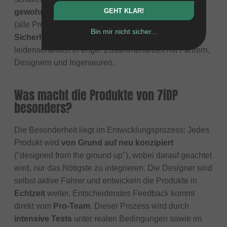
GEHT KLAR!
gewohnt ist
. Sie legen größten Wert auf Sicherheit
(alle Produkte erfüllen die relevanten
CE-
Bin mir nicht sicher...
Sicherheitsstandards
) und entwickeln ihre Produkte
leidenschaftlich in enger Zusammenarbeit mit Fahrern,
Designern und Ingenieuren.
Was macht die Produkte von 7iDP
besonders?
Die Besonderheit liegt im Entwicklungsprozess: Jedes
Produkt wird
von Grund auf neu konzipiert
("designed from the ground up"), wobei darauf geachtet
wird, nur das Nötigste zu integrieren. Die Designer sind
selbst aktive Fahrer und entwickeln die Produkte in
Echtzeit
weiter. Entscheidendes Feedback kommt
direkt vom
Pro-Team
. Dieser Prozess wird durch
intensive Tests
unter realen Bedingungen sowie im