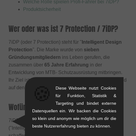
Welche Rolle spielen Profi-Fahrer bei 7iDP?
Produktsicherheit
Wer oder was ist 7 Protection / 7iDP?
7iDP (oder 7 Protection) steht für "
Intelligent Design
Protection
". Die Marke wurde von
sieben
Gründungsmitgliedern
ins Leben gerufen, die
zusammen über
65 Jahre Erfahrung
in der
Entwicklung von MTB- Schutzausrüstung mitbringen.
Ihr Ziel ist es, innovative Protektoren zu entwickeln und
🍪
auf den Markt zu bringen.
Diese Webseite nutzt Cookies
für Funktion, Statistik &
Targeting und bindet externe
Wofür steht die Marke 7iDP?
Datenquellen ein. Wir backen die Cookies
so klein und anonym wie möglich um dir die
7iDP steht für
Innovation
,
durchdachtes Design
beste Nutzererfahrung bieten zu können.
("Intelligent Design") und den Anspruch, Produkte zu
schaffen, die
über dem liegen, was der Markt