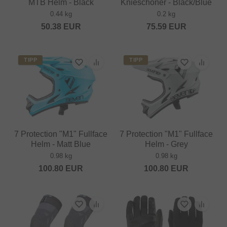
MTB Helm - Black
Knieschoner - Black/Blue
0.44 kg
0.2 kg
50.38
EUR
75.59
EUR
TIPP
TIPP
7 Protection "M1" Fullface
7 Protection "M1" Fullface
Helm - Matt Blue
Helm - Grey
0.98 kg
0.98 kg
100.80
EUR
100.80
EUR