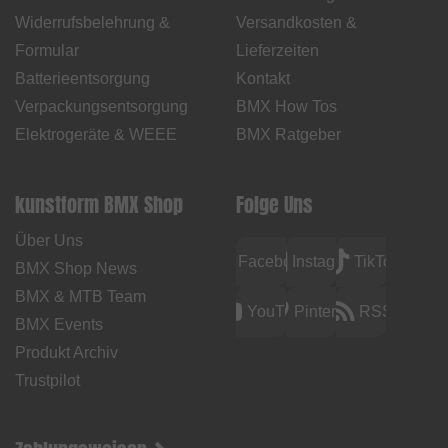
Widerrufsbelehrung &
Versandkosten &
Formular
Lieferzeiten
Batterieentsorgung
Kontakt
Verpackungsentsorgung
BMX How Tos
Elektrogeräte & WEEE
BMX Ratgeber
kunstform BMX Shop
Folge Uns
Über Uns
Facebook
Instagram
TikTok
BMX Shop News
BMX & MTB Team
YouTube
Pinterest
RSS
BMX Events
Produkt Archiv
Trustpilot