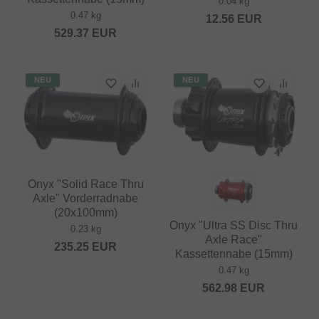
0.04 kg
0.47 kg
12.56
EUR
529.37
EUR
NEU
NEU
Onyx "Solid Race Thru
Axle" Vorderradnabe
(20x100mm)
Onyx "Ultra SS Disc Thru
0.23 kg
Axle Race"
235.25
EUR
Kassettennabe (15mm)
0.47 kg
562.98
EUR