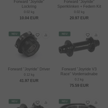
Forward "Joyride"
Forward "Joyride"
Lockring
Sperrklinken + Federn Kit
0.02 kg
0.02 kg
10.04
EUR
20.97
EUR
NEU
NEU
Forward "Joyride" Driver
Forward "Joyride V3
Race" Vorderradnabe
0.12 kg
0.2 kg
41.97
EUR
75.59
EUR
NEU
NEU