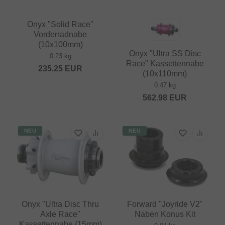
Onyx "Solid Race"
Vorderradnabe
(10x100mm)
Onyx "Ultra SS Disc
0.23 kg
Race" Kassettennabe
235.25
EUR
(10x110mm)
0.47 kg
562.98
EUR
NEU
NEU
Onyx "Ultra Disc Thru
Forward "Joyride V2"
Axle Race"
Naben Konus Kit
Kassettennabe (15mm)