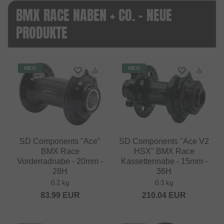
BMX RACE NABEN + CO. - NEUE
PRODUKTE
NEU
NEU
SD Components "Ace"
SD Components "Ace V2
BMX Race
HSX" BMX Race
Vorderradnabe - 20mm -
Kassettennabe - 15mm -
28H
36H
0.2 kg
0.3 kg
83.99
EUR
210.04
EUR