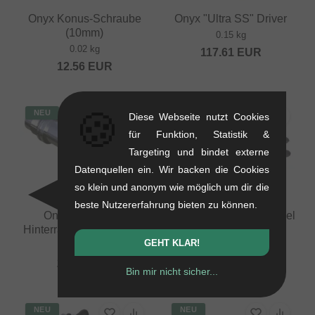
Onyx Konus-Schraube
Onyx "Ultra SS" Driver
(10mm)
0.15 kg
0.02 kg
117.61
EUR
12.56
EUR
🍪
NEU
NEU
Diese Webseite nutzt Cookies
für Funktion, Statistik &
Targeting und bindet externe
Datenquellen ein. Wir backen die Cookies
so klein und anonym wie möglich um dir die
beste Nutzererfahrung bieten zu können.
Onyx "Pro/Ultra"
Rennen BMX Race Ritzel
Hinterrad-Achse (10mm)
- 14T - Black
GEHT KLAR!
0.08 kg
0.05 kg
25.17
EUR
36.09
EUR
Bin mir nicht sicher...
NEU
NEU