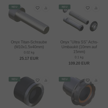
NEU
NEU
Onyx Titan-Schraube
Onyx "Ultra SS" Achs-
(M10x1.5x40mm)
Umbaukit (10mm auf
15mm)
0.02 kg
0.1 kg
25.17
EUR
109.20
EUR
NEU
NEU