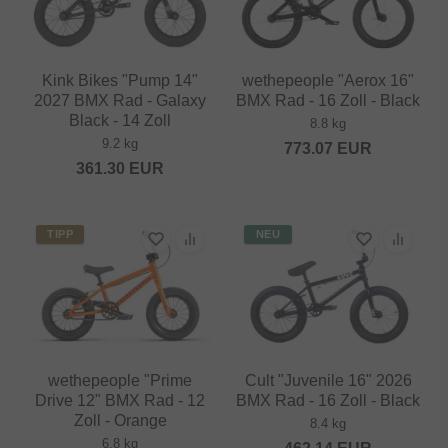
Kink Bikes "Pump 14"
wethepeople "Aerox 16"
2027 BMX Rad - Galaxy
BMX Rad - 16 Zoll - Black
Black - 14 Zoll
8.8 kg
9.2 kg
773.07
EUR
361.30
EUR
TIPP
NEU
wethepeople "Prime
Cult "Juvenile 16" 2026
Drive 12" BMX Rad - 12
BMX Rad - 16 Zoll - Black
Zoll - Orange
8.4 kg
6.8 kg