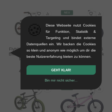
NEU
🍪
Diese Webseite nutzt Cookies
für Funktion, Statistik &
Targeting und bindet externe
Datenquellen ein. Wir backen die Cookies
Flybikes "Neo 16" 2023
Cult "Juvenile 14" 2026
so klein und anonym wie möglich um dir die
BMX Rad - 16 Zoll - Flat
BMX Rad - 14 Zoll - Pink
beste Nutzererfahrung bieten zu können.
Metallic Red
7.5 kg
9 kg
445.34
EUR
GEHT KLAR!
445.34
EUR
Bin mir nicht sicher...
NEU