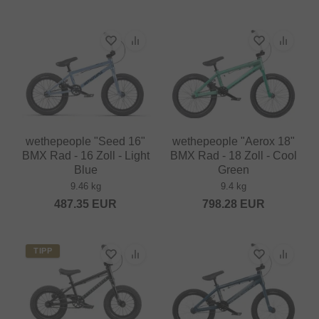
wethepeople "Seed 16"
wethepeople "Aerox 18"
BMX Rad - 16 Zoll - Light
BMX Rad - 18 Zoll - Cool
Blue
Green
9.46 kg
9.4 kg
487.35
EUR
798.28
EUR
TIPP