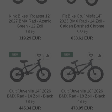
Kink Bikes "Roaster 12"
Fit Bike Co. "Misfit 14"
2027 BMX Rad - Atomic
2023 BMX Rad - 14 Zoll -
Green - 12 Zoll
Caiden Brushed Chrome
7.5 kg
8.52 kg
319.29
EUR
638.61
EUR
NEU
NEU
Cult "Juvenile 14" 2026
Cult "Juvenile 18" 2026
BMX Rad - 14 Zoll - Black
BMX Rad - 18 Zoll - Black
7.5 kg
9.6 kg
445.34
EUR
478.95
EUR