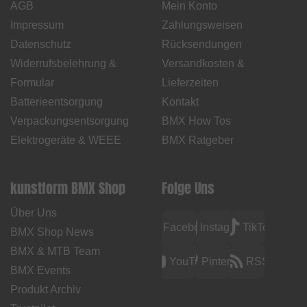
AGB
Mein Konto
Impressum
Zahlungsweisen
Datenschutz
Rücksendungen
Widerrufsbelehrung &
Versandkosten &
Formular
Lieferzeiten
Batterieentsorgung
Kontakt
Verpackungsentsorgung
BMX How Tos
Elektrogeräte & WEEE
BMX Ratgeber
kunstform BMX Shop
Folge Uns
Über Uns
Facebook
Instagram
TikTok
BMX Shop News
BMX & MTB Team
YouTube
Pinterest
RSS
BMX Events
Produkt Archiv