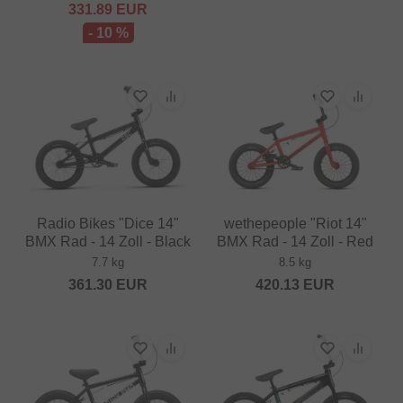
331.89
EUR
- 10 %
Radio Bikes "Dice 14"
wethepeople "Riot 14"
BMX Rad - 14 Zoll - Black
BMX Rad - 14 Zoll - Red
7.7 kg
8.5 kg
361.30
EUR
420.13
EUR