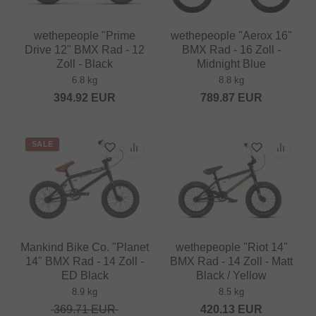
wethepeople "Prime
wethepeople "Aerox 16"
Drive 12" BMX Rad - 12
BMX Rad - 16 Zoll -
Zoll - Black
Midnight Blue
6.8 kg
8.8 kg
394.92
EUR
789.87
EUR
SALE
Mankind Bike Co. "Planet
wethepeople "Riot 14"
14" BMX Rad - 14 Zoll -
BMX Rad - 14 Zoll - Matt
ED Black
Black / Yellow
8.9 kg
8.5 kg
369.71
EUR
420.13
EUR