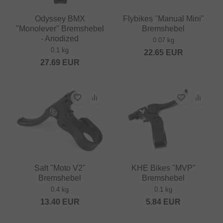
Odyssey BMX
Flybikes "Manual Mini"
"Monolever" Bremshebel
Bremshebel
- Anodized
0.07 kg
0.1 kg
22.65
EUR
27.69
EUR
Salt "Moto V2"
KHE Bikes "MVP"
Bremshebel
Bremshebel
0.4 kg
0.1 kg
13.40
EUR
5.84
EUR