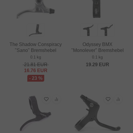
The Shadow Conspiracy
Odyssey BMX
"Sano" Bremshebel
"Monolever" Bremshebel
0.1 kg
0.1 kg
21.81
EUR
19.29
EUR
16.76
EUR
- 23 %