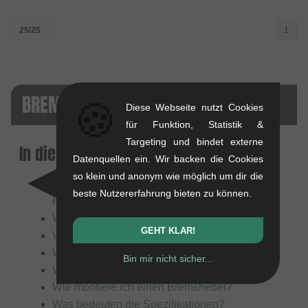
25/25
1
BREMSHEBEL FAQ
🍪
Diese Webseite nutzt Cookies
für Funktion, Statistik &
Targeting und bindet externe
In diesem Artikel:
Datenquellen ein. Wir backen die Cookies
so klein und anonym wie möglich um dir die
Was ist ein Bremshebel und was ist sein
beste Nutzererfahrung bieten zu können.
Hauptzweck?
Wie ist ein Bremshebel aufgebaut?
GEHT KLAR!
Welche Arten von Bremshebeln gibt es?
Welche Materialien kommen zum Einsatz?
Bin mir nicht sicher...
Welcher Bremshebel ist der richtige für mich?
Wie montiere ich einen Bremshebel?
Was bedeuten die Spezifikationen?