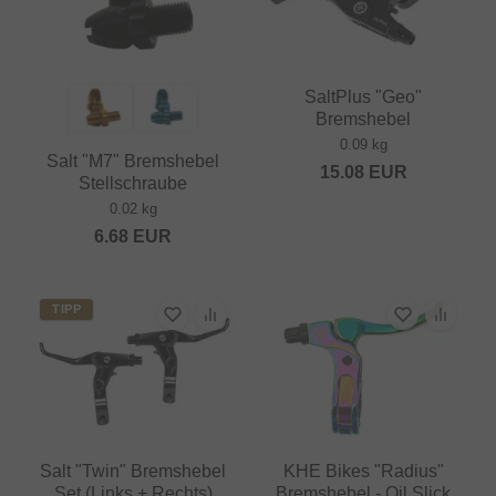
SaltPlus "Geo"
Bremshebel
0.09 kg
Salt "M7" Bremshebel
15.08
EUR
Stellschraube
0.02 kg
6.68
EUR
TIPP
Salt "Twin" Bremshebel
KHE Bikes "Radius"
Set (Links + Rechts)
Bremshebel - Oil Slick