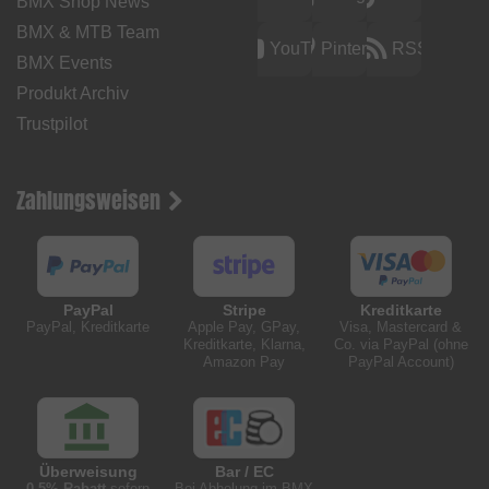
BMX Shop News
BMX & MTB Team
YouTube
Pinterest
RSS
BMX Events
Produkt Archiv
Trustpilot
Zahlungsweisen
PayPal
Stripe
Kreditkarte
PayPal, Kreditkarte
Apple Pay, GPay,
Visa, Mastercard &
Kreditkarte, Klarna,
Co. via PayPal (ohne
Amazon Pay
PayPal Account)
Überweisung
Bar / EC
0,5% Rabatt
sofern
Bei Abholung im BMX