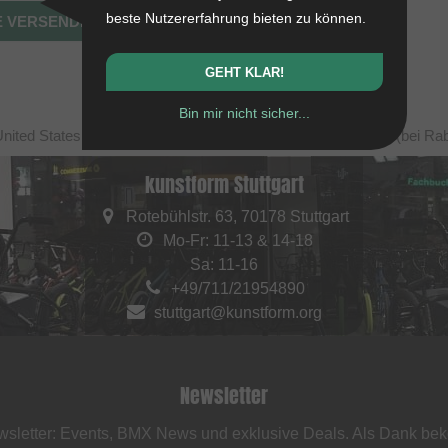
beste Nutzererfahrung bieten zu können.
GEHT KLAR!
Bin mir nicht sicher...
United States, zzgl. Versandkosten. Durchgestrichene Preise (bei Ra
kunstform Stuttgart
Rotebühlstr. 63, 70178 Stuttgart
Mo-Fr: 11-13 & 14-18
Sa: 11-16
+49/711/21954890
stuttgart@kunstform.org
Newsletter
sletter: Events, BMX News und exklusive Deals. Als Dank be