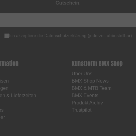
Gutschein
.
Ich akzeptiere die
Datenschutzerklärung
(
jederzeit abbestellbar
)
ormation
kunstform BMX Shop
Über Uns
isen
BMX Shop News
ngen
BMX & MTB Team
en & Lieferzeiten
BMX Events
Produkt Archiv
os
Trustpilot
er