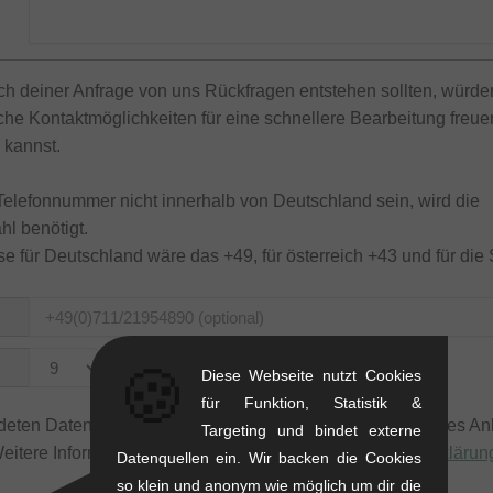
ich deiner Anfrage von uns Rückfragen entstehen sollten, würde
che Kontaktmöglichkeiten für eine schnellere Bearbeitung freu
 kannst.
 Telefonnummer nicht innerhalb von Deutschland sein, wird die
l benötigt.
e für Deutschland wäre das +49, für österreich +43 und für die
🍪
bis
Diese Webseite nutzt Cookies
für Funktion, Statistik &
eten Daten werden nur zum Zweck der Bearbeitung deines An
Targeting und bindet externe
Weitere Informationen findest du in unserer
Datenschutzerklärun
Datenquellen ein. Wir backen die Cookies
so klein und anonym wie möglich um dir die