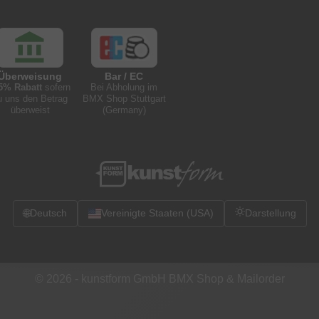
Überweisung
Bar / EC
5% Rabatt
sofern
Bei Abholung im
u uns den Betrag
BMX Shop Stuttgart
überweist
(Germany)
🌐
Deutsch
Vereinigte Staaten (USA)
Darstellung
© 2026 -
kunstform GmbH BMX Shop & Mailorder