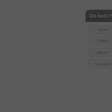
Du hast F
Name *
E-Mail *
Betreff *
Nachricht 