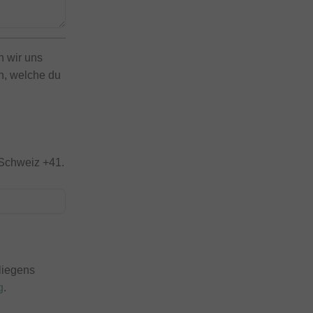
n wir uns
en, welche du
 Schweiz +41.
liegens
g
.