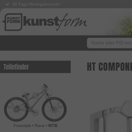
30 Tage Rückgaberecht
HT COMPONE
Teilefinder
Freestyle
•
Race
•
MTB