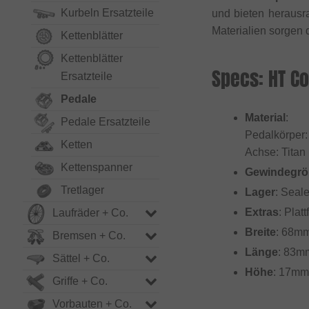
Kurbeln Ersatzteile
und bieten herausr
Materialien sorgen d
Kettenblätter
Kettenblätter
Specs: HT C
Ersatzteile
Pedale
Material
:
Pedale Ersatzteile
Pedalkörper:
Ketten
Achse: Titan
Kettenspanner
Gewindegrö
Tretlager
Lager
: Seal
Extras
: Plat
Laufräder + Co.
Breite
: 68m
Bremsen + Co.
Länge
: 83m
Sättel + Co.
Höhe
: 17mm
Griffe + Co.
Vorbauten + Co.