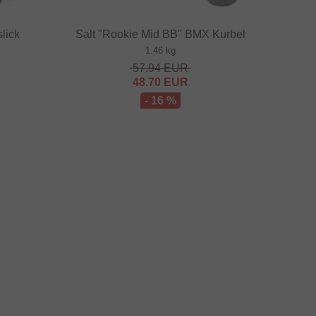
slick
Salt "Rookie Mid BB" BMX Kurbel
1.46 kg
57.94
EUR
48.70
EUR
- 16 %