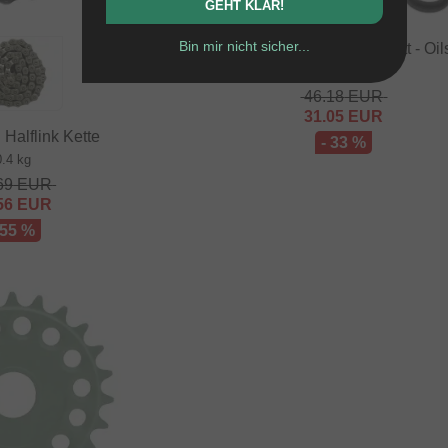
GEHT KLAR!
Bin mir nicht sicher...
SaltPlus "Manta" Kettenblatt - Oil
0.06 kg
46.18
EUR
31.05
EUR
 Halflink Kette
- 33 %
0.4 kg
69
EUR
56
EUR
 55 %