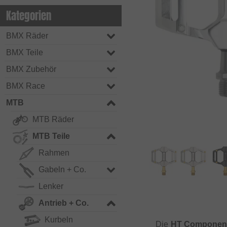
Kategorien
BMX Räder
BMX Teile
BMX Zubehör
BMX Race
MTB
MTB Räder
MTB Teile
Rahmen
Gabeln + Co.
Lenker
Antrieb + Co.
Kurbeln
Die
HT Component