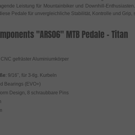
agende Leistung für Mountainbiker und Downhill-Enthusiasten
iese Pedale für unvergleichliche Stabilität, Kontrolle und Grip
omponents "ARS06" MTB Pedale - Titan
 CNC gefräster Aluminiumkörper
ße
: 9/16", für 3-tlg. Kurbeln
ed Bearings (EVO+)
tform Design, 8 schraubbare Pins
m
m