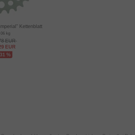
Imperial" Kettenblatt
.06 kg
78
EUR
29
EUR
 31 %