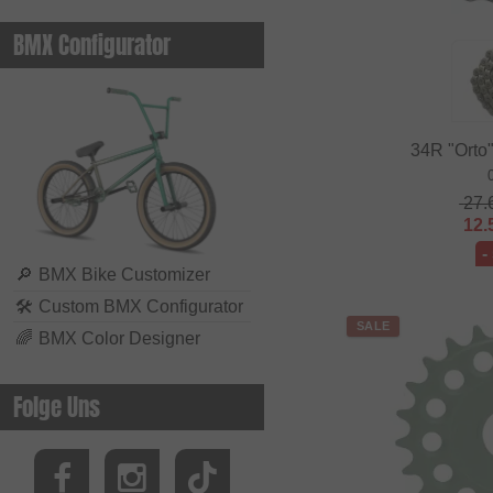
BMX Configurator
34R "Orto"
27.
12.
-
🔎
BMX Bike Customizer
🛠
Custom BMX Configurator
SALE
🌈
BMX Color Designer
Folge Uns