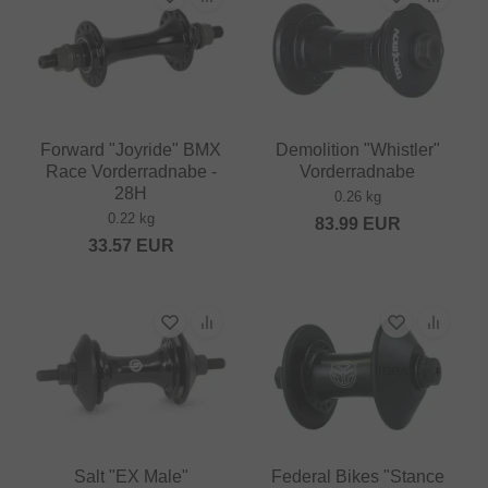
Forward "Joyride" BMX
Demolition "Whistler"
Race Vorderradnabe -
Vorderradnabe
28H
0.26 kg
0.22 kg
83.99
EUR
33.57
EUR
Salt "EX Male"
Federal Bikes "Stance