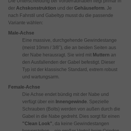
Die Unterscheidung bei Vorderradnaben liegt primär in
der
Achskonstruktion
und der
Gehäuseform
. Je
nach Fahrstil und Gabeltyp musst du die passende
Variante wählen:
Male-Achse
Eine massive, durchgehende Gewindestange
(meist 10mm / 3/8"), die an beiden Seiten aus
der Nabe herausragt. Sie wird mit
Muttern
an
den Ausfallenden der Gabel befestigt. Dieser
Typ ist der klassische Standard, extrem robust
und wartungsarm.
Female-Achse
Die Achse endet bündig mit der Nabe und
verfügt über ein
Innengewinde
. Spezielle
Schrauben (Bolts) werden von außen durch die
Gabel in die Nabe gedreht. Dies sorgt für einen
"Clean Look"
, da keine Gewindestangen
hervorstehen – ein großer Vorteil beim Grinden,