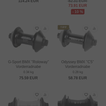
114.24
EUR
82.31
EUR
73.91
EUR
- 10 %
TIPP
G-Sport BMX "Roloway"
Odyssey BMX "C5"
Vorderradnabe
Vorderradnabe
0.34 kg
0.28 kg
75.59
EUR
58.78
EUR