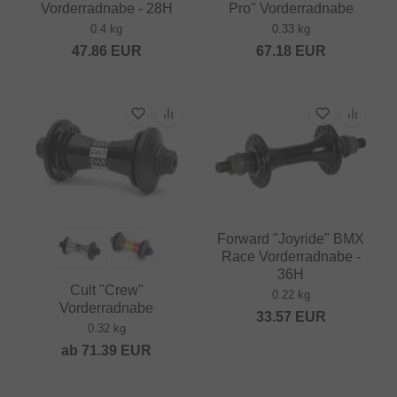
Vorderradnabe - 28H
Pro" Vorderradnabe
0.4 kg
0.33 kg
47.86
EUR
67.18
EUR
Forward "Joyride" BMX
Race Vorderradnabe -
36H
Cult "Crew"
0.22 kg
Vorderradnabe
33.57
EUR
0.32 kg
ab
71.39
EUR