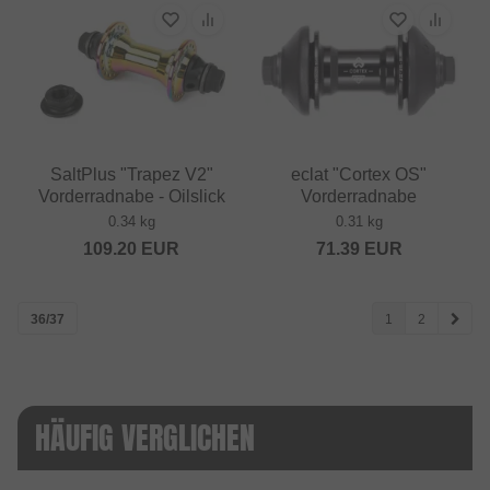
SaltPlus "Trapez V2"
eclat "Cortex OS"
Vorderradnabe - Oilslick
Vorderradnabe
0.34 kg
0.31 kg
109.20
EUR
71.39
EUR
36/37
1
2
HÄUFIG VERGLICHEN