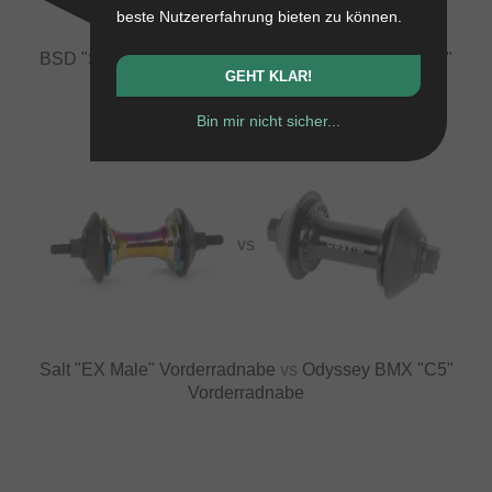
beste Nutzererfahrung bieten zu können.
BSD "Swerve" Vorderradnabe
vs
Odyssey BMX "C5"
GEHT KLAR!
Vorderradnabe
Bin mir nicht sicher...
VS
Salt "EX Male" Vorderradnabe
vs
Odyssey BMX "C5"
Vorderradnabe