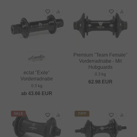
Premium "Team Female"
Vorderradnabe - Mit
Hubguards
eclat "Exile"
0.3 kg
Vorderradnabe
62.98
EUR
0.3 kg
ab
43.66
EUR
SALE
TIPP