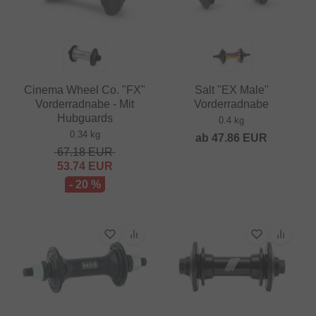
Cinema Wheel Co. "FX"
Salt "EX Male"
Vorderradnabe - Mit
Vorderradnabe
Hubguards
0.4 kg
0.34 kg
ab
47.86
EUR
67.18
EUR
53.74
EUR
- 20 %