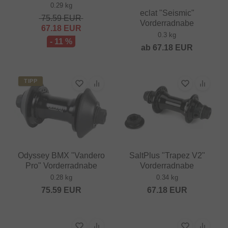
0.29 kg
eclat "Seismic"
75.59
EUR
Vorderradnabe
67.18
EUR
0.3 kg
- 11 %
ab
67.18
EUR
TIPP
Odyssey BMX "Vandero
SaltPlus "Trapez V2"
Pro" Vorderradnabe
Vorderradnabe
0.28 kg
0.34 kg
75.59
EUR
67.18
EUR