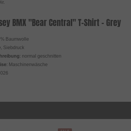
ir.
ey BMX "Bear Central" T-Shirt - Grey
0% Baumwolle
e, Siebdruck
hreibung
: normal geschnitten
ise
: Maschinenwäsche
2026