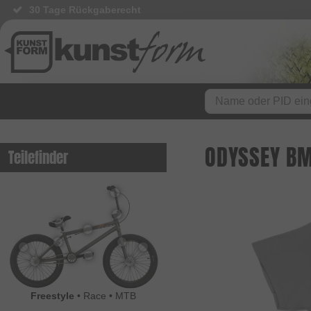
30 Tage Rückgaberecht
ODYSSEY BM
Teilefinder
Freestyle
•
Race
•
MTB