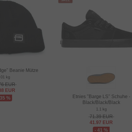
SALE
dge" Beanie Mütze
.01 kg
76
EUR
88
EUR
Etnies "Barge LS" Schuhe -
 35 %
Black/Black/Black
1.1 kg
71.39
EUR
41.97
EUR
- 41 %