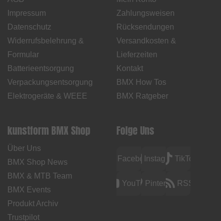
Impressum
Zahlungsweisen
Datenschutz
Rücksendungen
Widerrufsbelehrung &
Versandkosten &
Formular
Lieferzeiten
Batterieentsorgung
Kontakt
Verpackungsentsorgung
BMX How Tos
Elektrogeräte & WEEE
BMX Ratgeber
kunstform BMX Shop
Folge Uns
Über Uns
Facebook
Instagram
TikTok
BMX Shop News
BMX & MTB Team
YouTube
Pinterest
RSS
BMX Events
Produkt Archiv
Trustpilot