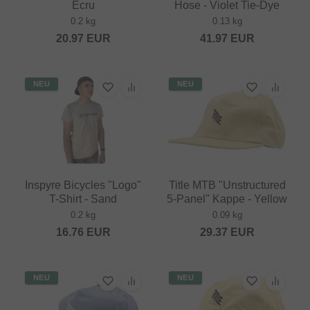
Ecru
Hose - Violet Tie-Dye
0.2 kg
0.13 kg
20.97
EUR
41.97
EUR
NEU
NEU
Inspyre Bicycles "Logo"
Title MTB "Unstructured
T-Shirt - Sand
5-Panel" Kappe - Yellow
0.2 kg
0.09 kg
16.76
EUR
29.37
EUR
NEU
NEU