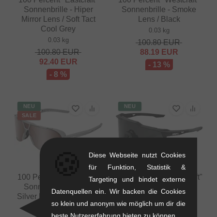
Sonnenbrille - Hiper
Sonnenbrille - Smoke
Mirror Lens / Soft Tact
Lens / Black
Cool Grey
0.03 kg
0.03 kg
100.80
EUR
100.80
EUR
88.19
EUR
92.40
EUR
- 13 %
- 8 %
NEU
NEU
SALE
🍪
Diese Webseite nutzt Cookies
für Funktion, Statistik &
100 Percent "Westcraft"
100 Percent "Speedcraft"
Targeting und bindet externe
Sonnenbrille - Hiper
Sonnenbrille - Smoke
Datenquellen ein. Wir backen die Cookies
Silver Mirror Lens / Grey
Lens / Black
so klein und anonym wie möglich um dir die
0.03 kg
0.03 kg
beste Nutzererfahrung bieten zu können.