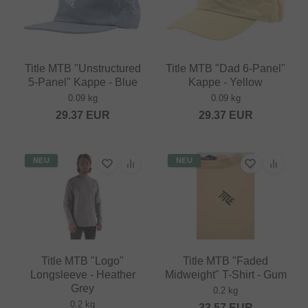
Title MTB "Unstructured
Title MTB "Dad 6-Panel"
5-Panel" Kappe - Blue
Kappe - Yellow
0.09 kg
0.09 kg
29.37
EUR
29.37
EUR
NEU
NEU
Title MTB "Logo"
Title MTB "Faded
Longsleeve - Heather
Midweight" T-Shirt - Gum
Grey
0.2 kg
0.2 kg
33.57
EUR