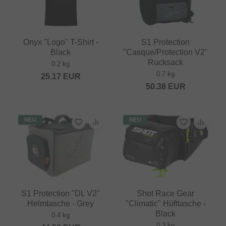
Onyx "Logo" T-Shirt -
S1 Protection
Black
"Casque/Protection V2"
Rucksack
0.2 kg
0.7 kg
25.17
EUR
50.38
EUR
NEU
NEU
S1 Protection "DL V2"
Shot Race Gear
Helmtasche - Grey
"Climatic" Hüfttasche -
Black
0.4 kg
0.3 kg