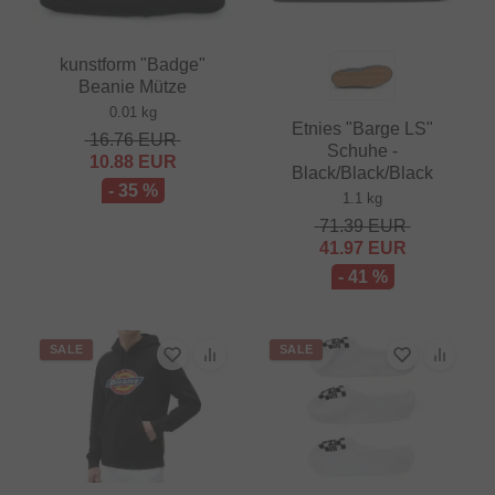
kunstform "Badge"
Beanie Mütze
0.01 kg
Etnies "Barge LS"
16.76
EUR
Schuhe -
10.88
EUR
Black/Black/Black
- 35 %
1.1 kg
71.39
EUR
41.97
EUR
- 41 %
SALE
SALE