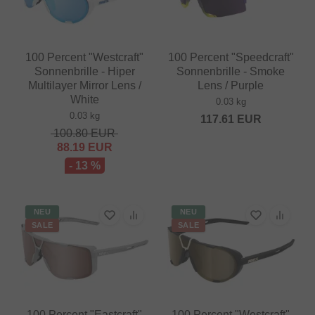
100 Percent "Westcraft"
100 Percent "Speedcraft"
Sonnenbrille - Hiper
Sonnenbrille - Smoke
Multilayer Mirror Lens /
Lens / Purple
White
0.03 kg
0.03 kg
117.61
EUR
100.80
EUR
88.19
EUR
- 13 %
NEU
NEU
SALE
SALE
100 Percent "Eastcraft"
100 Percent "Westcraft"