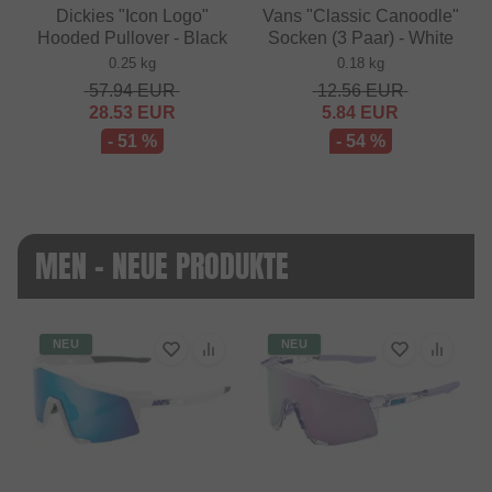
Dickies "Icon Logo"
Vans "Classic Canoodle"
Hooded Pullover - Black
Socken (3 Paar) - White
0.25 kg
0.18 kg
57.94
EUR
12.56
EUR
28.53
EUR
5.84
EUR
- 51 %
- 54 %
MEN - NEUE PRODUKTE
NEU
NEU