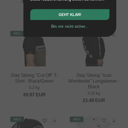
100.80
EUR
117.61
EUR
88.19
EUR
- 13 %
GEHT KLAR!
Bin mir nicht sicher...
NEU
NEU
Stay Strong "Cut Off" T-
Stay Strong "Icon
Shirt - Black/Green
Worldwide" Longsleeve -
Black
0.2 kg
0.22 kg
20.97
EUR
23.49
EUR
NEU
NEU