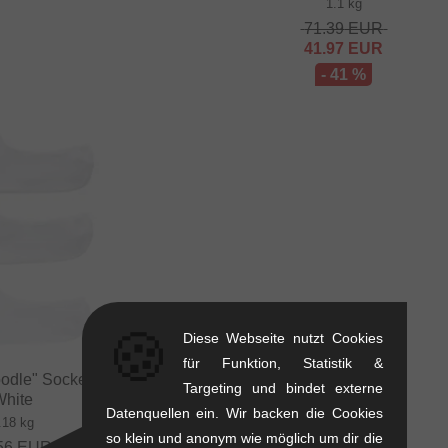
1.1 kg
71.39
EUR
41.97
EUR
- 41 %
🍪
Diese Webseite nutzt Cookies
für Funktion, Statistik &
odle" Socken (3 Paar) -
Targeting und bindet externe
White
Datenquellen ein. Wir backen die Cookies
.18 kg
so klein und anonym wie möglich um dir die
56
EUR