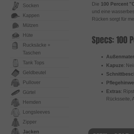
Die
100 Percent "
Socken
und eine wasserbes
Kappen
Rücken sorgt für me
Mützen
Hüte
Specs: 100 
Rucksäcke +
Taschen
Außenmater
Tank Tops
Kapuze
: Nei
Geldbeutel
Schnittbesc
Pullover
Pflegehinwe
Extras
: Rips
Gürtel
Rücksseite, 
Hemden
Long­sleeves
Zipper
Jacken