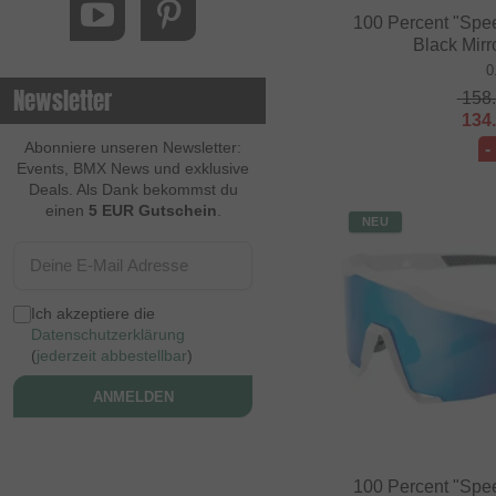
100 Percent "Spee
Black Mirr
0
Newsletter
158
134
Abonniere unseren Newsletter:
-
Events, BMX News und exklusive
Deals. Als Dank bekommst du
einen
5 EUR Gutschein
.
NEU
Ich akzeptiere die
Datenschutzerklärung
(
jederzeit abbestellbar
)
ANMELDEN
100 Percent "Spee