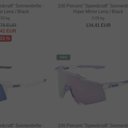
dcraft" Sonnenbrille -
100 Percent "Speedcraft" Sonnenbr
or Lens / Black
Hiper Mirror Lens / Black
.03 kg
0.03 kg
.78
EUR
134.41
EUR
.41
EUR
 15 %
NEU
dcraft" Sonnenbrille -
100 Percent "Speedcraft" Sonnenbr