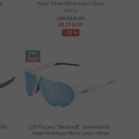
le
Hiper Silver Mirror Lens / Grey
0.03 kg
100.80
EUR
88.19
EUR
- 13 %
NEU
SALE
lle -
100 Percent "Westcraft" Sonnenbrille -
Hiper Multilayer Mirror Lens / White