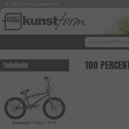
30 Tage Rückgaberecht
100 PERCEN
Teilefinder
Freestyle
•
Race
•
MTB