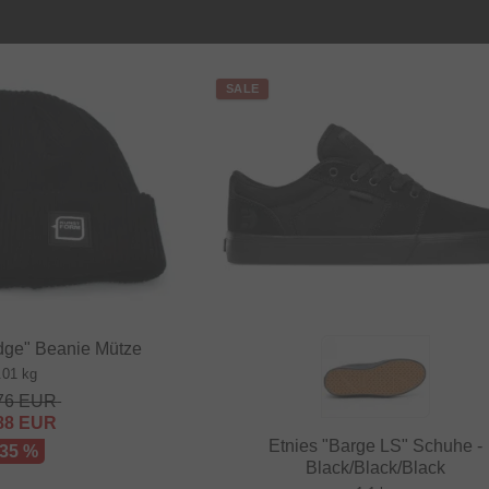
SALE
dge" Beanie Mütze
.01 kg
76
EUR
88
EUR
Etnies "Barge LS" Schuhe -
 35 %
Black/Black/Black