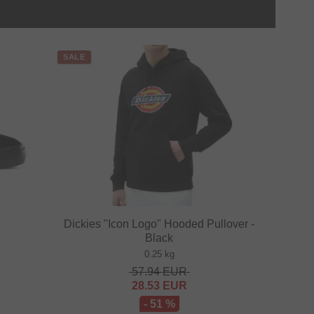
SALE
Dickies "Icon Logo" Hooded Pullover -
Black
0.25 kg
57.94
EUR
28.53
EUR
- 51 %