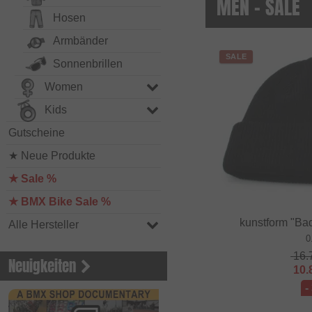
MEN - SALE
Hosen
Armbänder
SALE
Sonnenbrillen
Women
Kids
Gutscheine
★ Neue Produkte
★ Sale %
★ BMX Bike Sale %
kunstform "Ba
Alle Hersteller
0
16.
Neuigkeiten
10.
-