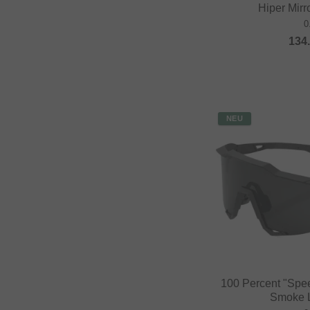
Hiper Mirr
0
134
NEU
100 Percent "Spee
Smoke L