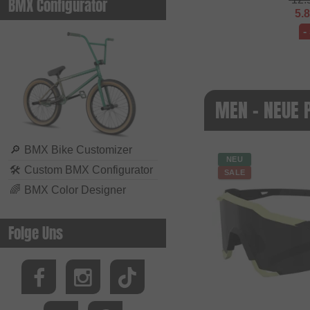
BMX Configurator
5.
-
MEN - NEUE 
🔎
BMX Bike Customizer
NEU
🛠
Custom BMX Configurator
SALE
🌈
BMX Color Designer
Folge Uns