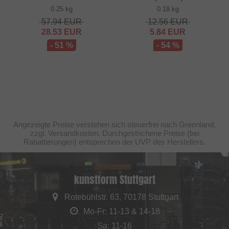
0.25 kg
0.18 kg
57.94
EUR
12.56
EUR
28.53
EUR
5.84
EUR
- 51 %
- 54 %
Angezeigte Preise verstehen sich steuerfrei nach Greenland,
zzgl. Versandkosten. Durchgestrichene Preise (bei
Rabattierungen) entsprechen der UVP des Herstellers.
kunstform Stuttgart
Rotebühlstr. 63, 70178 Stuttgart
Mo-Fr: 11-13 & 14-18
Sa: 11-16