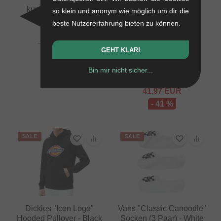
kunstform "Badge"
so klein und anonym wie möglich um dir die
Beanie Mütze
beste Nutzererfahrung bieten zu können.
0.01 kg
Etnies "Barge LS"
16.76
EUR
Schuhe -
GEHT KLAR!
10.88
EUR
Black/Black/Black
- 35 %
1.1 kg
Bin mir nicht sicher...
71.39
EUR
41.97
EUR
- 41 %
SALE
SALE
Dickies "Icon Logo"
Vans "Classic Canoodle"
Hooded Pullover - Black
Socken (3 Paar) - White