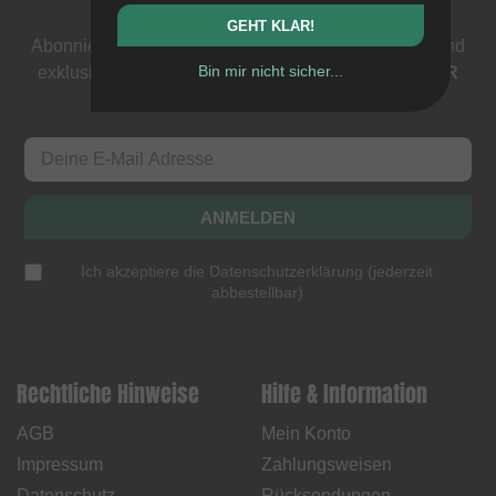
Newsletter
GEHT KLAR!
Abonniere unseren Newsletter: Events, BMX News und
Bin mir nicht sicher...
exklusive Deals. Als Dank bekommst du einen
5 EUR
Gutschein
.
ANMELDEN
Ich akzeptiere die
Datenschutzerklärung
(
jederzeit
abbestellbar
)
Rechtliche Hinweise
Hilfe & Information
AGB
Mein Konto
Impressum
Zahlungsweisen
Datenschutz
Rücksendungen