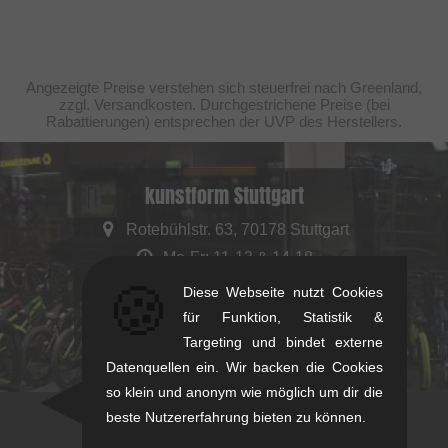
Angezeigte Preise verstehen sich steuerfrei nach Greenland,
zzgl. Versandkosten. Durchgestrichene Preise (bei
Rabattierungen) entsprechen der UVP des Herstellers.
kunstform Stuttgart
Rotebühlstr. 63, 70178 Stuttgart
Mo-Fr: 11-13 & 14-18
🍪
Sa: 11-16
Diese Webseite nutzt Cookies
+49/711/21954890
für Funktion, Statistik &
stuttgart@kunstform.org
Targeting und bindet externe
Datenquellen ein. Wir backen die Cookies
so klein und anonym wie möglich um dir die
beste Nutzererfahrung bieten zu können.