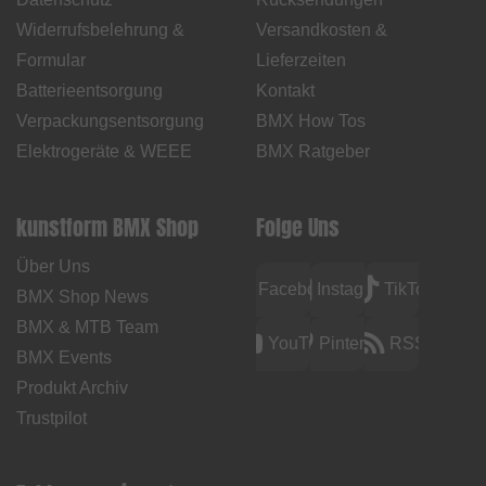
Widerrufsbelehrung &
Versandkosten &
Formular
Lieferzeiten
Batterieentsorgung
Kontakt
Verpackungsentsorgung
BMX How Tos
Elektrogeräte & WEEE
BMX Ratgeber
kunstform BMX Shop
Folge Uns
Über Uns
Facebook
Instagram
TikTok
BMX Shop News
BMX & MTB Team
YouTube
Pinterest
RSS
BMX Events
Produkt Archiv
Trustpilot