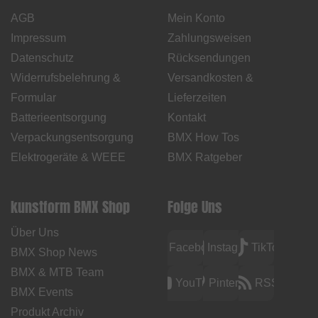
AGB
Mein Konto
Impressum
Zahlungsweisen
Datenschutz
Rücksendungen
Widerrufsbelehrung &
Versandkosten &
Formular
Lieferzeiten
Batterieentsorgung
Kontakt
Verpackungsentsorgung
BMX How Tos
Elektrogeräte & WEEE
BMX Ratgeber
kunstform BMX Shop
Folge Uns
Über Uns
Facebook
Instagram
TikTok
BMX Shop News
BMX & MTB Team
YouTube
Pinterest
RSS
BMX Events
Produkt Archiv