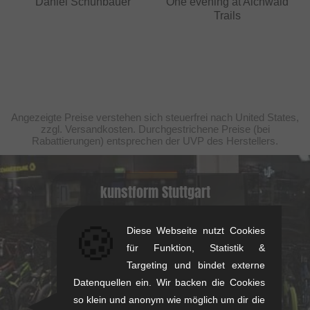
Daniel Schuhbauer
One evening at Aichwald
Trails
Angezeigte Preise verstehen sich steuerfrei nach United States,
zzgl. Versandkosten. Durchgestrichene Preise (bei
Rabattierungen) entsprechen der UVP des Herstellers.
kunstform Stuttgart
Rotebühlstr. 63, 70178 Stuttgart
🍪
Diese Webseite nutzt Cookies
Mo-Fr: 11-13 & 14-18
für Funktion, Statistik &
Sa: 11-16
Targeting und bindet externe
+49/711/21954890
Datenquellen ein. Wir backen die Cookies
stuttgart@kunstform.org
so klein und anonym wie möglich um dir die