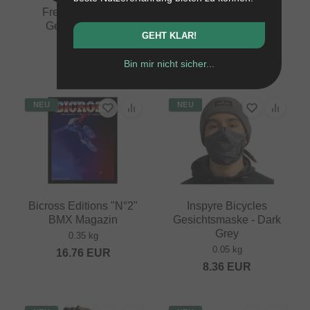
Frenchys "Logo"
Bicross Editions "N°7"
Gesichtsmaske
BMX Magazin
GEHT KLAR!
0.03 kg
0.35 kg
8.36
EUR
16.76
EUR
Bin mir nicht sicher...
NEU
NEU
Bicross Editions "N°2"
Inspyre Bicycles
BMX Magazin
Gesichtsmaske - Dark
Grey
0.35 kg
0.05 kg
16.76
EUR
8.36
EUR