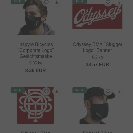
NEU
NEU
Inspyre Bicycles
Odyssey BMX "Slugger
"Corporate Logo"
Logo" Banner
Gesichtsmaske
0.2 kg
0.05 kg
33.57
EUR
8.36
EUR
NEU
NEU