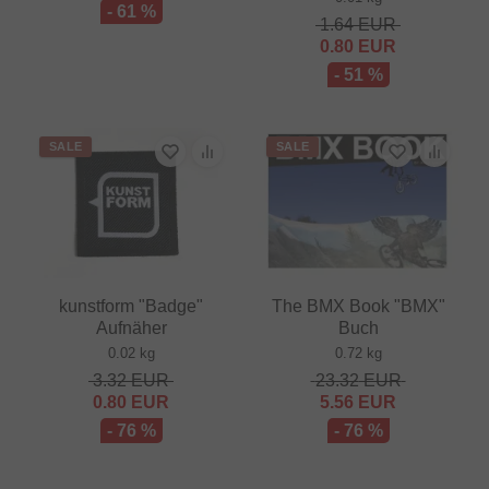
- 61 %
1.64
EUR
0.80
EUR
- 51 %
SALE
SALE
kunstform "Badge"
The BMX Book "BMX"
Aufnäher
Buch
0.02 kg
0.72 kg
3.32
EUR
23.32
EUR
0.80
EUR
5.56
EUR
- 76 %
- 76 %