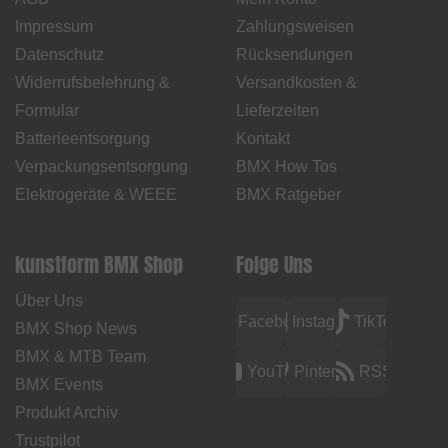
Impressum
Zahlungsweisen
Datenschutz
Rücksendungen
Widerrufsbelehrung &
Versandkosten &
Formular
Lieferzeiten
Batterieentsorgung
Kontakt
Verpackungsentsorgung
BMX How Tos
Elektrogeräte & WEEE
BMX Ratgeber
kunstform BMX Shop
Folge Uns
Über Uns
Facebook
Instagram
TikTok
BMX Shop News
BMX & MTB Team
YouTube
Pinterest
RSS
BMX Events
Produkt Archiv
Trustpilot