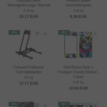
Odyssey BMX
Federal Bikes
"Monogram Logo" Banner
Gesichtsmaske
0.15 kg
0.05 kg
25.17
EUR
8.36
EUR
NEU
NEU
Forward Faltbarer
Shot Race Gear x
Fahrradständer
Freegun Handy Sticker -
Camo
0.6 kg
0.01 kg
37.77
EUR
10.04
EUR
NEU
NEU