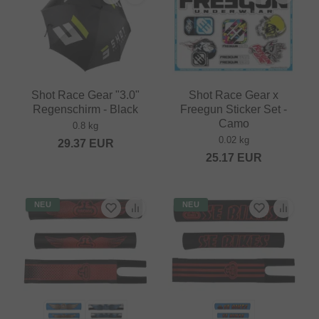
Shot Race Gear "3.0"
Shot Race Gear x
Regenschirm - Black
Freegun Sticker Set -
Camo
0.8 kg
0.02 kg
29.37
EUR
25.17
EUR
NEU
NEU