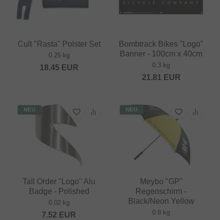
Cult "Rasta" Polster Set
Bombtrack Bikes "Logo"
Banner - 100cm x 40cm
0.25 kg
0.3 kg
18.45
EUR
21.81
EUR
NEU
NEU
Tall Order "Logo" Alu
Meybo "GP"
Badge - Polished
Regenschirm -
Black/Neon Yellow
0.02 kg
0.8 kg
7.52
EUR