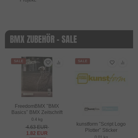
BMX ZUBEHÖR - SALE
SALE
SALE
FreedomBMX "BMX
Basics" BMX Zeitschrift
0.4 kg
kunstform "Script Logo
4.63
EUR
Plotter" Sticker
1.82
EUR
0.01 kg