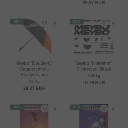
29.37
EUR
NEU
NEU
Meybo "Double O"
Meybo "Holeshot"
Regenschirm -
Stickerset - Black
Black/Orange
0.05 kg
0.8 kg
16.76
EUR
29.37
EUR
NEU
NEU