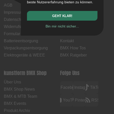
beste Nutzererfahrung bieten zu können.
AGB
Mein Konto
Impressum
Zahlungsweisen
GEHT KLAR!
Datenschutz
Rücksendungen
Bin mir nicht sicher...
Widerrufsbelehrung &
Versandkosten &
Formular
Lieferzeiten
Batterieentsorgung
Kontakt
Verpackungsentsorgung
BMX How Tos
Elektrogeräte & WEEE
BMX Ratgeber
kunstform BMX Shop
Folge Uns
Über Uns
Facebook
Instagram
TikTok
BMX Shop News
BMX & MTB Team
YouTube
Pinterest
RSS
BMX Events
Produkt Archiv