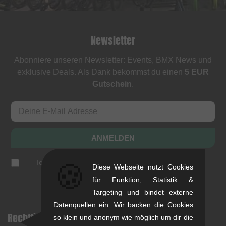
Newsletter
Abonniere unseren Newsletter: Events, BMX News und
exklusive Deals. Als Dank bekommst du einen
5 EUR
Gutschein
.
ANMELDEN
Ich akzeptiere die
Datenschutzerklärung
(
jederzeit
🍪
Diese Webseite nutzt Cookies
abbestellbar
)
für Funktion, Statistik &
Targeting und bindet externe
Datenquellen ein. Wir backen die Cookies
Rechtliche Hinweise
Hilfe & Information
so klein und anonym wie möglich um dir die