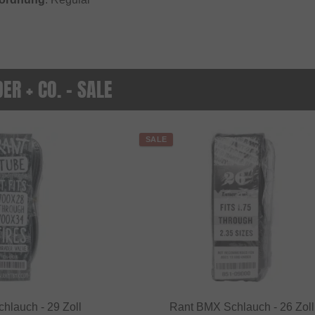
ER + CO. - SALE
SALE
hlauch - 29 Zoll
Rant BMX Schlauch - 26 Zoll