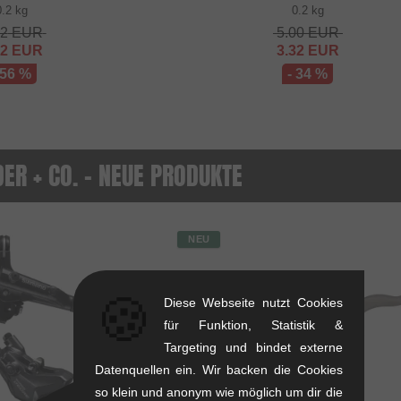
0.2 kg
0.2 kg
52
EUR
5.00
EUR
32
EUR
3.32
EUR
 56 %
- 34 %
ER + CO. - NEUE PRODUKTE
NEU
🍪
Diese Webseite nutzt Cookies
für Funktion, Statistik &
Targeting und bindet externe
Datenquellen ein. Wir backen die Cookies
so klein und anonym wie möglich um dir die