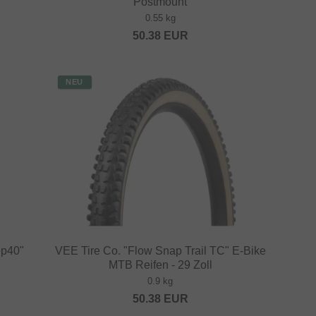
Postmount
0.55 kg
50.38
EUR
NEU
op40"
VEE Tire Co. "Flow Snap Trail TC" E-Bike
MTB Reifen - 29 Zoll
0.9 kg
50.38
EUR