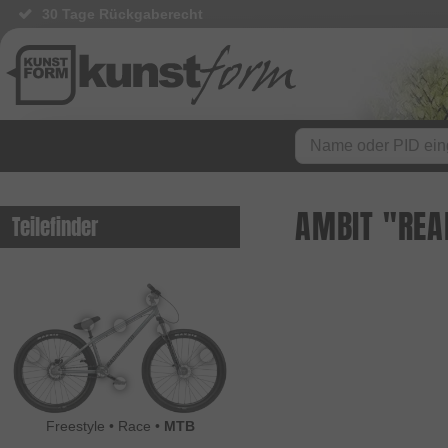
30 Tage Rückgaberecht
AMBIT "REA
Teilefinder
Freestyle
•
Race
•
MTB