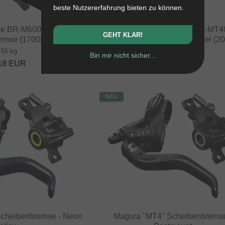
beste Nutzererfahrung bieten zu können.
e BR-M6000 J-Kit"
Shimano "BR-MT400 + BL-MT4
GEHT KLAR!
emse (1700mm)
Scheibenbremse - rechter Hebel (
.55 kg
0.6 kg
Bin mir nicht sicher...
18
EUR
58.78
EUR
NEU
Scheibenbremse - Neon
Magura "MT4" Scheibenbremse