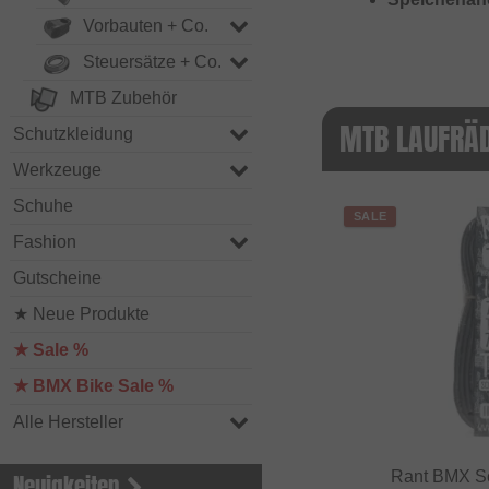
Vorbauten + Co.
Steuersätze + Co.
MTB Zubehör
MTB LAUFRÄD
Schutzkleidung
Werkzeuge
Schuhe
SALE
Fashion
Gutscheine
★ Neue Produkte
★ Sale %
★ BMX Bike Sale %
Alle Hersteller
Rant BMX Sc
Neuigkeiten