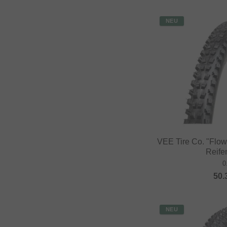
NEU
VEE Tire Co. "Flo
Reifen
0
50.
NEU