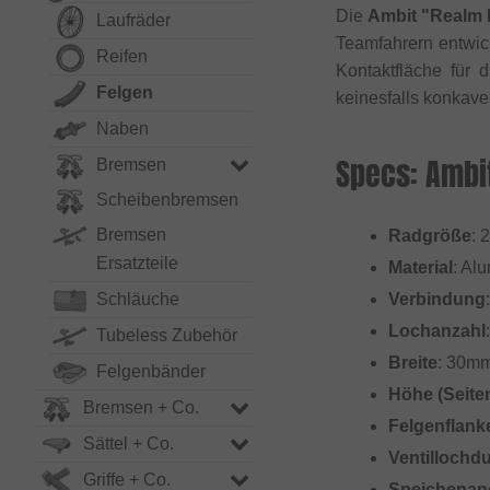
Die
Ambit "Realm R
Laufräder
Teamfahrern entwic
Reifen
Kontaktfläche für 
Felgen
keinesfalls konkave
Naben
Specs: Ambit
Bremsen
Scheibenbremsen
Bremsen
Radgröße
: 
Ersatzteile
Material
: Al
Schläuche
Verbindung
Lochanzahl
Tubeless Zubehör
Breite
: 30m
Felgenbänder
Höhe (Seit
Bremsen + Co.
Felgenflank
Sättel + Co.
Ventillochd
Griffe + Co.
Speichenan