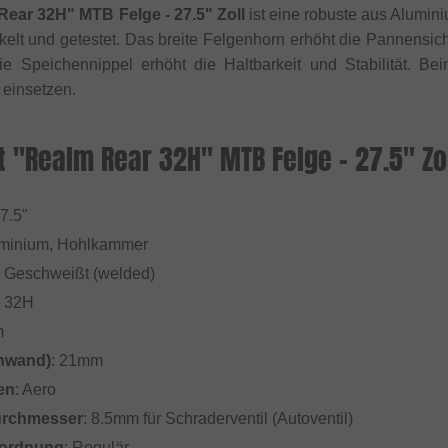
ear 32H" MTB Felge - 27.5" Zoll
ist eine robuste aus Alumin
kelt und getestet. Das breite Felgenhorn erhöht die Pannensi
die Speichennippel erhöht die Haltbarkeit und Stabilität. B
 einsetzen.
 "Realm Rear 32H" MTB Felge - 27.5" Zo
27.5"
uminium, Hohlkammer
: Geschweißt (welded)
: 32H
m
enwand)
: 21mm
en
: Aero
urchmesser
: 8.5mm für Schraderventil (Autoventil)
ordnung
: Regulär