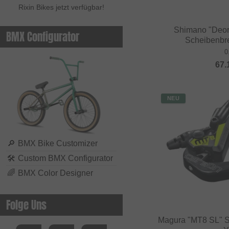
Rixin Bikes jetzt verfügbar!
Shimano "Deor
BMX Configurator
Scheibenbr
0
67.
NEU
🔎
BMX Bike Customizer
🛠
Custom BMX Configurator
🌈
BMX Color Designer
Folge Uns
Magura "MT8 SL" 