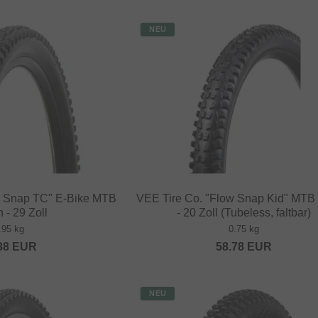
NEU
w Snap TC" E-Bike MTB
VEE Tire Co. "Flow Snap Kid" MTB
 - 29 Zoll
- 20 Zoll (Tubeless, faltbar)
.95 kg
0.75 kg
38
EUR
58.78
EUR
NEU