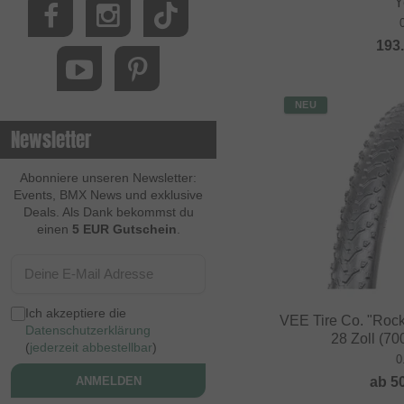
Y
193
NEU
Newsletter
Abonniere unseren Newsletter:
Events, BMX News und exklusive
Deals. Als Dank bekommst du
einen
5 EUR Gutschein
.
Ich akzeptiere die
VEE Tire Co. "Rock
Datenschutzerklärung
28 Zoll (700
(
jederzeit abbestellbar
)
0
ab
5
ANMELDEN