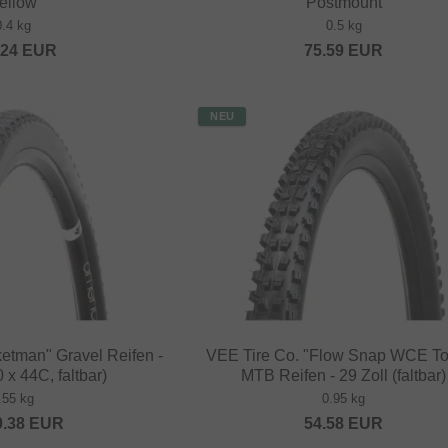
ellow
Postmount
0.4 kg
0.5 kg
.24
EUR
75.59
EUR
NEU
etman" Gravel Reifen -
VEE Tire Co. "Flow Snap WCE T
 x 44C, faltbar)
MTB Reifen - 29 Zoll (faltbar)
.55 kg
0.95 kg
0.38
EUR
54.58
EUR