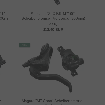
01"
Shimano "SLX BR-M7100"
2000mm)
Scheibenbremse - Vorderrad (900mm)
0.5 kg
113.40
EUR
NEU
 -
Magura "MT Sport" Scheibenbremse -