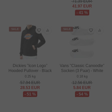
71.39
EUR
41.97
EUR
- 41 %
SALE
SALE
Dickies "Icon Logo"
Vans "Classic Canoodle"
Hooded Pullover - Black
Socken (3 Paar) - White
0.25 kg
0.18 kg
57.94
EUR
12.56
EUR
28.53
EUR
5.84
EUR
- 51 %
- 54 %