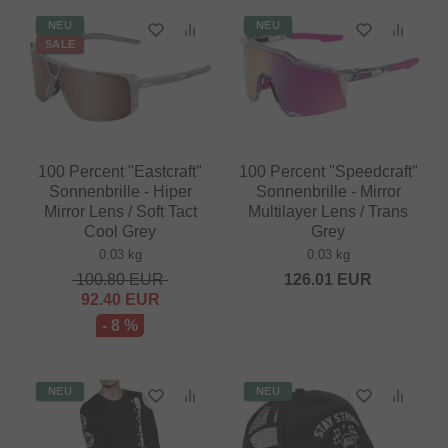
NEU
NEU
SALE
100 Percent "Eastcraft"
100 Percent "Speedcraft"
Sonnenbrille - Hiper
Sonnenbrille - Mirror
Mirror Lens / Soft Tact
Multilayer Lens / Trans
Cool Grey
Grey
0.03 kg
0.03 kg
100.80
EUR
126.01
EUR
92.40
EUR
- 8 %
NEU
NEU