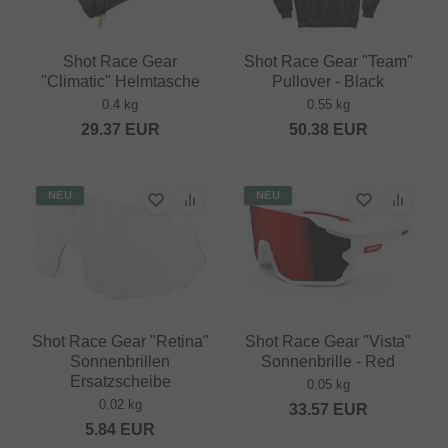
Shot Race Gear
Shot Race Gear "Team"
"Climatic" Helmtasche
Pullover - Black
0.4 kg
0.55 kg
29.37
EUR
50.38
EUR
NEU
NEU
Shot Race Gear "Retina"
Shot Race Gear "Vista"
Sonnenbrillen
Sonnenbrille - Red
Ersatzscheibe
0.05 kg
0.02 kg
33.57
EUR
5.84
EUR