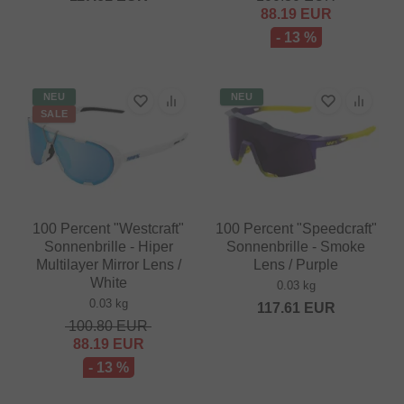
88.19
EUR
- 13 %
NEU
NEU
SALE
100 Percent "Westcraft"
100 Percent "Speedcraft"
Sonnenbrille - Hiper
Sonnenbrille - Smoke
Multilayer Mirror Lens /
Lens / Purple
White
0.03 kg
0.03 kg
117.61
EUR
100.80
EUR
88.19
EUR
- 13 %