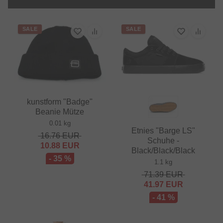
SALE
SALE
kunstform "Badge"
Beanie Mütze
0.01 kg
Etnies "Barge LS"
16.76
EUR
Schuhe -
10.88
EUR
Black/Black/Black
- 35 %
1.1 kg
71.39
EUR
41.97
EUR
- 41 %