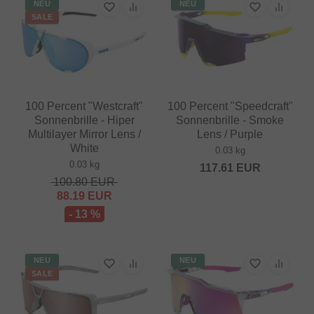
NEU
NEU
SALE
100 Percent "Westcraft"
100 Percent "Speedcraft"
Sonnenbrille - Hiper
Sonnenbrille - Smoke
Multilayer Mirror Lens /
Lens / Purple
White
0.03 kg
0.03 kg
117.61
EUR
100.80
EUR
88.19
EUR
- 13 %
NEU
NEU
SALE