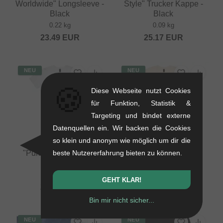
Worldwide" Longsleeve -
Style" Trucker Kappe -
Black
Black
0.22 kg
0.09 kg
23.49
EUR
25.17
EUR
NEU
NEU
🍪
Diese Webseite nutzt Cookies
für Funktion, Statistik &
Targeting und bindet externe
Datenquellen ein. Wir backen die Cookies
so klein und anonym wie möglich um dir die
Pride Racing
Pride Racing
beste Nutzererfahrung bieten zu können.
"Pumptrack" T-Shirt -
"Pumptrack" T-Shirt -
White
Ecru
0.2 kg
0.2 kg
GEHT KLAR!
20.97
EUR
20.97
EUR
Bin mir nicht sicher...
NEU
NEU