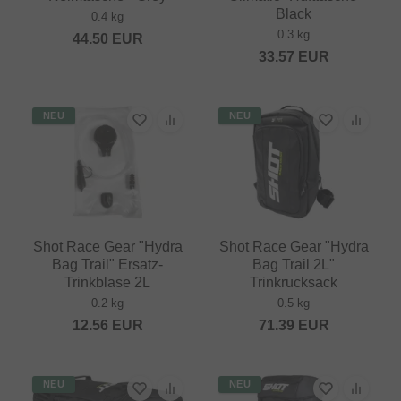
Black
0.4 kg
0.3 kg
44.50
EUR
33.57
EUR
NEU
NEU
Shot Race Gear "Hydra
Shot Race Gear "Hydra
Bag Trail" Ersatz-
Bag Trail 2L"
Trinkblase 2L
Trinkrucksack
0.2 kg
0.5 kg
12.56
EUR
71.39
EUR
NEU
NEU