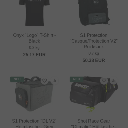
Onyx "Logo" T-Shirt -
S1 Protection
Black
"Casque/Protection V2"
Rucksack
0.2 kg
0.7 kg
25.17
EUR
50.38
EUR
NEU
NEU
S1 Protection "DL V2"
Shot Race Gear
Helmtasche - Grey
"Climatic" Hüfttasche -