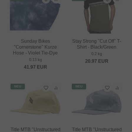
Sunday Bikes
Stay Strong "Cut Off" T-
"Cornerstone" Kurze
Shirt - Black/Green
Hose - Violet Tie-Dye
0.2 kg
0.13 kg
20.97
EUR
41.97
EUR
NEU
NEU
Title MTB "Unstructured
Title MTB "Unstructured