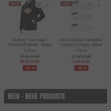
SALE
SALE
Dickies "Icon Logo"
Vans "Classic Canoodle"
Hooded Pullover - Black
Socken (3 Paar) - White
0.25 kg
0.18 kg
57.94
EUR
12.56
EUR
28.53
EUR
5.84
EUR
- 51 %
- 54 %
MEN - NEUE PRODUKTE