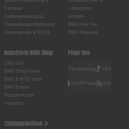
Widerrufsbelehrung &
Versandkosten &
Formular
Lieferzeiten
Batterieentsorgung
Kontakt
Verpackungsentsorgung
BMX How Tos
Elektrogeräte & WEEE
BMX Ratgeber
kunstform BMX Shop
Folge Uns
Über Uns
Facebook
Instagram
TikTok
BMX Shop News
BMX & MTB Team
YouTube
Pinterest
RSS
BMX Events
Produkt Archiv
Trustpilot
Zahlungsweisen