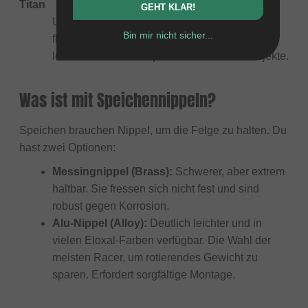
Titan
GEHT KLAR!
Ultra-leicht und teuer. Spart Gewicht, ist aber
Bin mir nicht sicher...
flexibler ("weicher") als Stahl. Nur für sehr
leichte Fahrer oder spezielle Leichtbau-Projekte.
Was ist mit Speichennippeln?
Speichen brauchen Nippel, um die Felge zu halten. Du
hast zwei Optionen:
Messingnippel (Brass):
Schwerer, aber extrem
haltbar. Sie fressen sich nicht fest und sind
robust gegen Korrosion.
Alu-Nippel (Alloy):
Deutlich leichter und in
vielen Eloxal-Farben verfügbar. Die Wahl der
meisten Racer, um rotierendes Gewicht zu
sparen. Erfordert sorgfältige Montage.