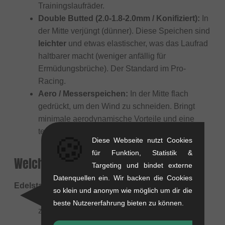
Trainingslaufräder.
Double Butted (2.0-1.8-2.0mm / Konifiziert):
In
der Mitte verjüngt (dünner). Diese Speichen sind
leichter
und etwas elastischer, was das Laufrad
haltbarer macht (weniger anfällig für
Ermüdungsbrüche). Der Standard im Pro-
Racing.
Aero / Messerspeichen:
In der Mitte flach
gedrückt, um den Wind zu schneiden. Bringt
minimale aerodynamische Vorteile und eine
technische Optik.
🍪
Diese Webseite nutzt Cookies
für Funktion, Statistik &
Welches Material ist das beste?
Targeting und bindet externe
Datenquellen ein. Wir backen die Cookies
Edelstahl (Stainless Steel)
so klein und anonym wie möglich um dir die
Der absolute Standard. Rostfrei, zugfest und
beste Nutzererfahrung bieten zu können.
zuverlässig (z.B. Sapim Leader/Race).