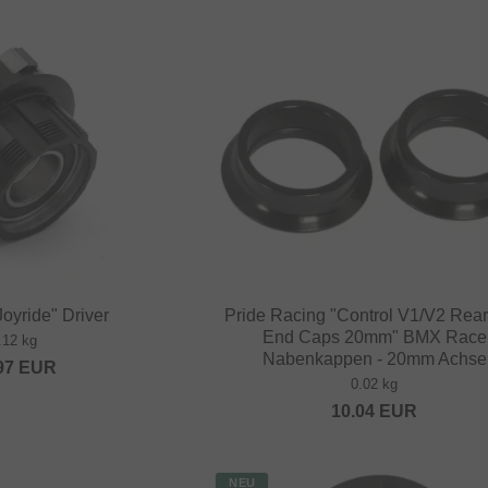
oyride" Driver
Pride Racing "Control V1/V2 Rea
End Caps 20mm" BMX Race
.12 kg
Nabenkappen - 20mm Achse
97
EUR
0.02 kg
10.04
EUR
NEU