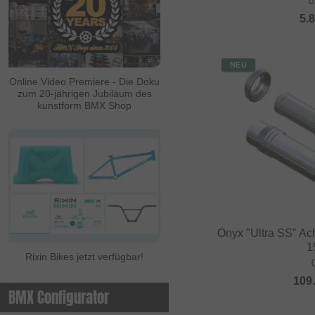
0
5.
NEU
Online Video Premiere - Die Doku
zum 20-jährigen Jubiläum des
kunstform BMX Shop
Onyx "Ultra SS" A
1
Rixin Bikes jetzt verfügbar!
109
BMX Configurator