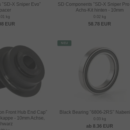
 "SD-X Sniper Evo"
SD Components "SD-X Sniper Pro
pacer
Achs-Kit hinten - 10mm
.01 kg
0.02 kg
08
EUR
58.78
EUR
NEU
ion Front Hub End Cap"
Black Bearing "6806-2RS" Naben
appe - 10mm Achse,
0.03 kg
hwarz
ab
8.36
EUR