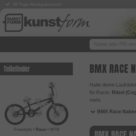
30 Tage Rückgaberecht
BMX RACE N
Teilefinder
Halte deine Laufräder 
für Racer:
Ritzel (Co
mehr.
BMX Race Naben 
Freestyle
•
Race
•
MTB
BMX RACE NA