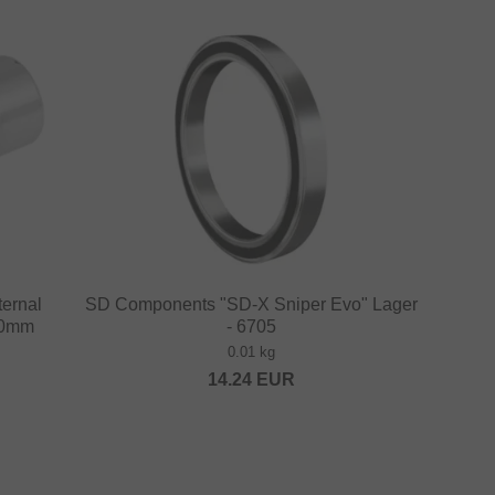
ternal
SD Components "SD-X Sniper Evo" Lager
10mm
- 6705
0.01 kg
14.24
EUR