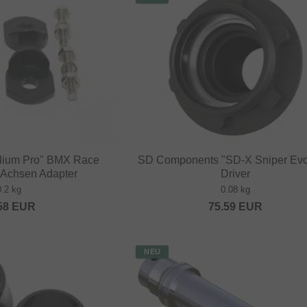
elium Pro" BMX Race
SD Components "SD-X Sniper Evo
 Achsen Adapter
Driver
0.2 kg
0.08 kg
58
EUR
75.59
EUR
NEU