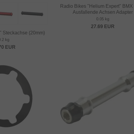
Radio Bikes "Helium Expert" BMX
Ausfallende Achsen Adapter
0.05 kg
27.69
EUR
" Steckachse (20mm)
0.2 kg
70
EUR