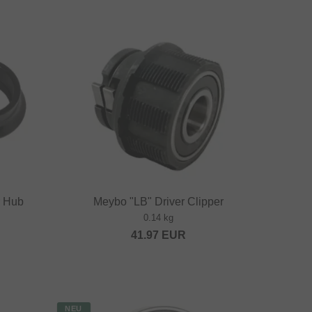
r Hub
Meybo "LB" Driver Clipper
0.14 kg
41.97
EUR
NEU