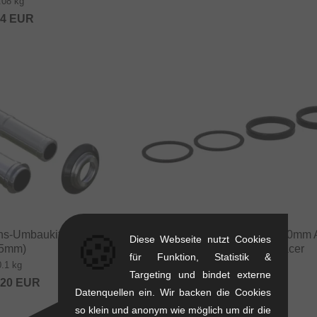
.08 kg
84
EUR
🍪
chs-Umbaukit (10mm auf
Pride Racing "Spacers Kit 20mm 
Diese Webseite nutzt Cookies
5mm)
BMX Race Achs-Spacer
für Funktion, Statistik &
0.1 kg
0.08 kg
Targeting und bindet externe
.20
EUR
4.16
EUR
Datenquellen ein. Wir backen die Cookies
so klein und anonym wie möglich um dir die