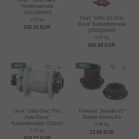
Vorderradnabe
(10x100mm)
Onyx "Ultra SS Disc
0.23 kg
Race" Kassettennabe
235.25
EUR
(10x110mm)
0.47 kg
562.98
EUR
NEU
NEU
Onyx "Ultra Disc Thru
Forward "Joyride V2"
Axle Race"
Naben Konus Kit
Kassettennabe (15mm)
0.04 kg
0.47 kg
12.56
EUR
529.37
EUR