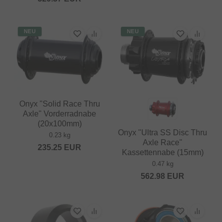
NEU
NEU
Onyx "Solid Race Thru
Axle" Vorderradnabe
(20x100mm)
Onyx "Ultra SS Disc Thru
0.23 kg
Axle Race"
235.25
EUR
Kassettennabe (15mm)
0.47 kg
562.98
EUR