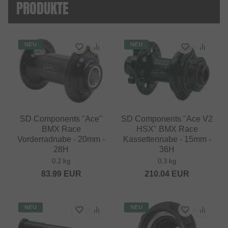
PRODUKTE
NEU
NEU
SD Components "Ace"
SD Components "Ace V2
BMX Race
HSX" BMX Race
Vorderradnabe - 20mm -
Kassettennabe - 15mm -
28H
36H
0.2 kg
0.3 kg
83.99
EUR
210.04
EUR
NEU
NEU