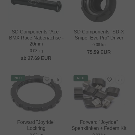
SD Components "Ace"
SD Components "SD-X
BMX Race Nabenachse -
Sniper Evo Pro" Driver
20mm
0.08 kg
0.08 kg
75.59
EUR
ab
27.69
EUR
NEU
NEU
Forward "Joyride"
Forward "Joyride"
Lockring
Sperrklinken + Federn Kit