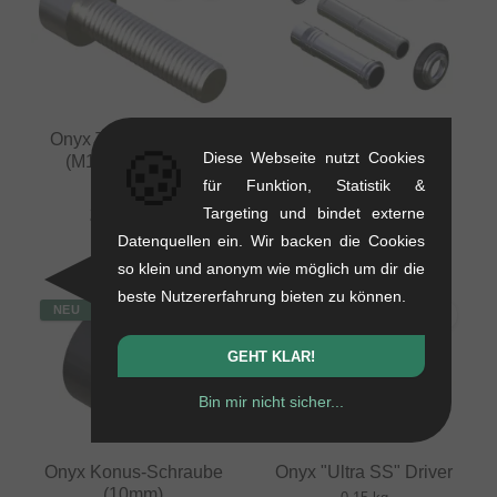
Onyx Titan-Schraube
Onyx "Ultra SS" Achs-
🍪
Diese Webseite nutzt Cookies
(M10x1.5x40mm)
Umbaukit (10mm auf
15mm)
für Funktion, Statistik &
0.02 kg
0.1 kg
Targeting und bindet externe
25.17
EUR
109.20
EUR
Datenquellen ein. Wir backen die Cookies
so klein und anonym wie möglich um dir die
beste Nutzererfahrung bieten zu können.
NEU
NEU
GEHT KLAR!
Bin mir nicht sicher...
Onyx Konus-Schraube
Onyx "Ultra SS" Driver
(10mm)