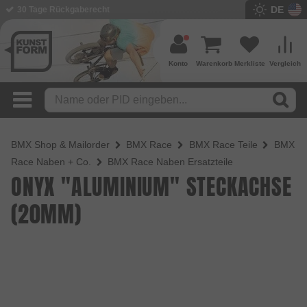
DE
30 Tage Rückgaberecht
BMX Shop seit 2003
Konto
Warenkorb
Merkliste
Vergleich
BMX Shop & Mailorder
BMX Race
BMX Race Teile
BMX
Race Naben + Co.
BMX Race Naben Ersatzteile
ONYX "ALUMINIUM" STECKACHSE
(20MM)