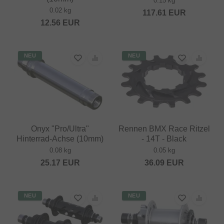
0.15 kg
0.02 kg
117.61
EUR
12.56
EUR
NEU
NEU
Onyx "Pro/Ultra"
Rennen BMX Race Ritzel
Hinterrad-Achse (10mm)
- 14T - Black
0.08 kg
0.05 kg
25.17
EUR
36.09
EUR
NEU
NEU