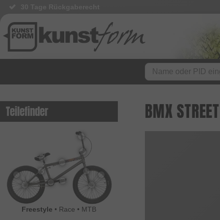
30 Tage Rückgaberecht
BMX STREET 
Teilefinder
Freestyle
•
Race
•
MTB