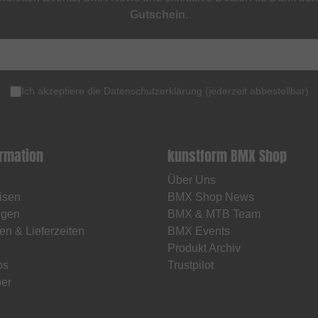
Gutschein
.
Ich akzeptiere die
Datenschutzerklärung
(
jederzeit abbestellbar
)
ormation
kunstform BMX Shop
Über Uns
isen
BMX Shop News
ngen
BMX & MTB Team
en & Lieferzeiten
BMX Events
Produkt Archiv
os
Trustpilot
er