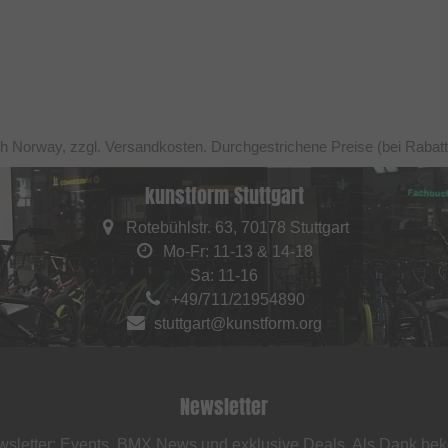
ch Norway, zzgl. Versandkosten. Durchgestrichene Preise (bei Rabat
kunstform Stuttgart
Rotebühlstr. 63, 70178 Stuttgart
Mo-Fr: 11-13 & 14-18
Sa: 11-16
+49/711/21954890
stuttgart@kunstform.org
Newsletter
sletter: Events, BMX News und exklusive Deals. Als Dank be