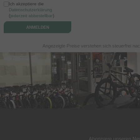
Ich akzeptiere die
Datenschutzerklärung
(
jederzeit abbestellbar
)
ANMELDEN
Angezeigte Preise verstehen sich steuerfrei na
Abonniere unseren New