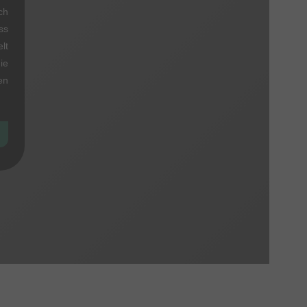
ch
ss
lt
ie
en