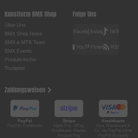
kunstform BMX Shop
Folge Uns
Über Uns
Facebook
Instagram
TikTok
BMX Shop News
BMX & MTB Team
YouTube
Pinterest
RSS
BMX Events
Produkt Archiv
Trustpilot
Zahlungsweisen
PayPal
Stripe
Kreditkarte
PayPal, Kreditkarte
Apple Pay, GPay,
Visa, Mastercard &
Kreditkarte, Klarna,
Co. via PayPal (ohne
Amazon Pay
PayPal Account)