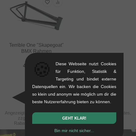
Terrible One "Skapegoat"
BMX Rahmen
2.3 kg
🍪
Diese Webseite nutzt Cookies
462.14
EUR
für Funktion, Statistik &
Targeting und bindet externe
Datenquellen ein. Wir backen die Cookies
so klein und anonym wie möglich um dir die
beste Nutzererfahrung bieten zu können.
Angezeigte Preise verstehen sich steuerfrei nach United States,
zzgl. Versandkosten. Durchgestrichene Preise (bei
GEHT KLAR!
Rabattierungen) entsprechen der UVP des Herstellers.
Bin mir nicht sicher...