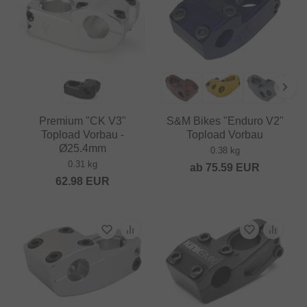
Premium "CK V3"
S&M Bikes "Enduro V2"
Topload Vorbau -
Topload Vorbau
Ø25.4mm
0.38 kg
0.31 kg
ab
75.59
EUR
62.98
EUR