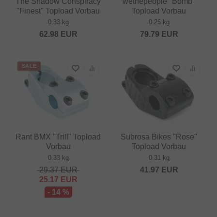
The Shadow Conspiracy
wethepeople "Bomb"
"Finest" Topload Vorbau
Topload Vorbau
0.33 kg
0.25 kg
62.98
EUR
79.79
EUR
SALE
Rant BMX "Trill" Topload
Subrosa Bikes "Rose"
Vorbau
Topload Vorbau
0.33 kg
0.31 kg
29.37
EUR
41.97
EUR
25.17
EUR
- 14 %