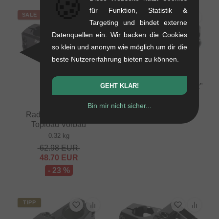
🍪
für Funktion, Statistik &
SALE
Targeting und bindet externe
Datenquellen ein. Wir backen die Cookies
so klein und anonym wie möglich um dir die
beste Nutzererfahrung bieten zu können.
Odyssey BMX "Broc V2"
GEHT KLAR!
Topload Vorbau
Bin mir nicht sicher...
0.31 kg
Radio Bikes "Axis"
58.78
EUR
Topload Vorbau
0.32 kg
62.98
EUR
48.70
EUR
- 23 %
TIPP