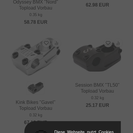
Odyssey BMX "Nord"
62.98
EUR
Topload Vorbau
0.35 kg
58.78
EUR
Session BMX "TL50"
Topload Vorbau
0.32 kg
Kink Bikes "Gavel"
25.17
EUR
Topload Vorbau
0.32 kg
67.18
EUR
Diese Webseite nutzt Cookies