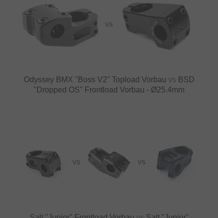
VS
Odyssey BMX "Boss V2" Topload Vorbau
vs
BSD
"Dropped OS" Frontload Vorbau - Ø25.4mm
VS
VS
Salt "Junior" Frontload Vorbau
vs
Salt "Junior"