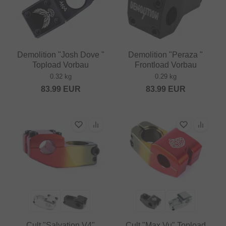
Demolition "Josh Dove "
Demolition "Peraza "
Topload Vorbau
Frontload Vorbau
0.32 kg
0.29 kg
83.99
EUR
83.99
EUR
Cult "Salvation V4"
Cult "Max Vu" Topload