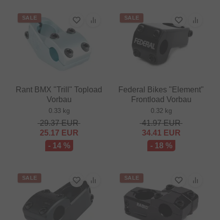
SALE
SALE
Rant BMX "Trill" Topload
Federal Bikes "Element"
Vorbau
Frontload Vorbau
0.33 kg
0.32 kg
29.37
EUR
41.97
EUR
25.17
EUR
34.41
EUR
- 14 %
- 18 %
SALE
SALE