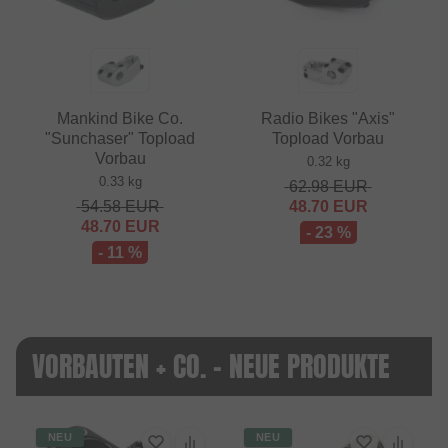
Mankind Bike Co.
Radio Bikes "Axis"
"Sunchaser" Topload
Topload Vorbau
Vorbau
0.32 kg
0.33 kg
62.98
EUR
54.58
EUR
48.70
EUR
48.70
EUR
- 23 %
- 11 %
VORBAUTEN + CO. - NEUE PRODUKTE
NEU
NEU