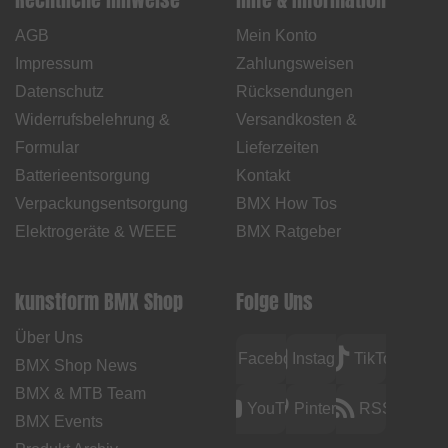
AGB
Mein Konto
Impressum
Zahlungsweisen
Datenschutz
Rücksendungen
Widerrufsbelehrung &
Versandkosten &
Formular
Lieferzeiten
Batterieentsorgung
Kontakt
Verpackungsentsorgung
BMX How Tos
Elektrogeräte & WEEE
BMX Ratgeber
kunstform BMX Shop
Folge Uns
Über Uns
Facebook
Instagram
TikTok
BMX Shop News
BMX & MTB Team
YouTube
Pinterest
RSS
BMX Events