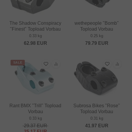
The Shadow Conspiracy
wethepeople "Bomb"
"Finest" Topload Vorbau
Topload Vorbau
0.33 kg
0.25 kg
62.98
EUR
79.79
EUR
SALE
Rant BMX "Trill" Topload
Subrosa Bikes "Rose"
Vorbau
Topload Vorbau
0.33 kg
0.31 kg
29.37
EUR
41.97
EUR
25.17
EUR