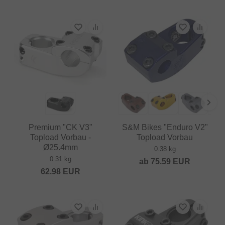
Premium "CK V3"
S&M Bikes "Enduro V2"
Topload Vorbau -
Topload Vorbau
Ø25.4mm
0.38 kg
0.31 kg
ab
75.59
EUR
62.98
EUR