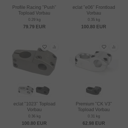
Profile Racing "Push"
eclat "e06" Frontload
Topload Vorbau
Vorbau
0.29 kg
0.35 kg
79.79
EUR
100.80
EUR
eclat "1023" Topload
Premium "CK V3"
Vorbau
Topload Vorbau
0.36 kg
0.31 kg
100.80
EUR
62.98
EUR