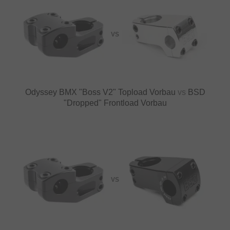
VS
Odyssey BMX "Boss V2" Topload Vorbau
vs
BSD
"Dropped" Frontload Vorbau
VS