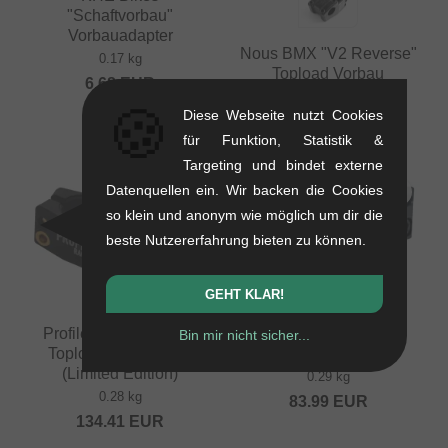
"Schaftvorbau"
Vorbauadapter
Nous BMX "V2 Reverse"
0.17 kg
Topload Vorbau
6.68
EUR
0.25 kg
🍪
Diese Webseite nutzt Cookies
62.98
EUR
für Funktion, Statistik &
Targeting und bindet externe
Datenquellen ein. Wir backen die Cookies
so klein und anonym wie möglich um dir die
beste Nutzererfahrung bieten zu können.
GEHT KLAR!
Profile Racing "Push"
Volume Bikes "Bison"
Bin mir nicht sicher...
Topload Vorbau - F1
Frontload Vorbau
(Limited Edition)
0.29 kg
0.28 kg
83.99
EUR
134.41
EUR