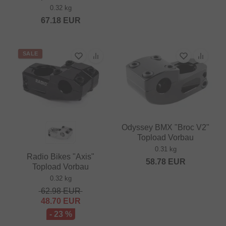
0.32 kg
67.18
EUR
SALE
Odyssey BMX "Broc V2"
Topload Vorbau
0.31 kg
Radio Bikes "Axis"
58.78
EUR
Topload Vorbau
0.32 kg
62.98
EUR
48.70
EUR
- 23 %