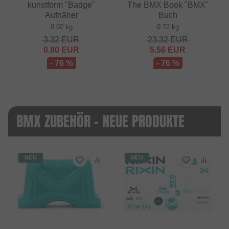
kunstform "Badge"
The BMX Book "BMX"
Aufnäher
Buch
0.02 kg
0.72 kg
3.32
EUR
23.32
EUR
0.80
EUR
5.56
EUR
- 76 %
- 76 %
BMX ZUBEHÖR - NEUE PRODUKTE
NEU
NEU