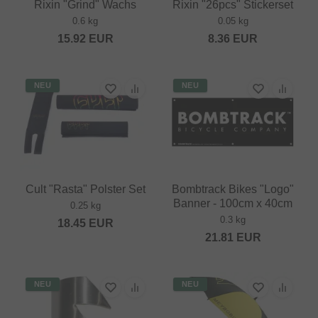
Rixin "Grind" Wachs
Rixin "26pcs" Stickerset
0.6 kg
0.05 kg
15.92
EUR
8.36
EUR
NEU
NEU
Cult "Rasta" Polster Set
Bombtrack Bikes "Logo"
Banner - 100cm x 40cm
0.25 kg
0.3 kg
18.45
EUR
21.81
EUR
NEU
NEU