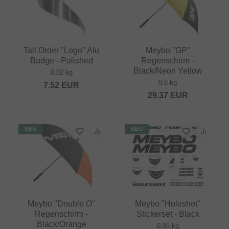
Tall Order "Logo" Alu
Meybo "GP"
Badge - Polished
Regenschirm -
Black/Neon Yellow
0.02 kg
0.8 kg
7.52
EUR
29.37
EUR
NEU
NEU
Meybo "Double O"
Meybo "Holeshot"
Regenschirm -
Stickerset - Black
Black/Orange
0.05 kg