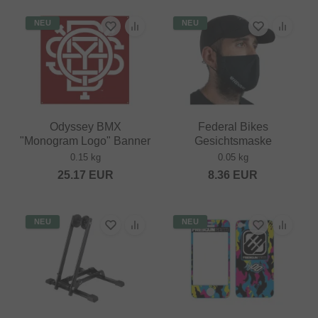
NEU
NEU
Odyssey BMX
Federal Bikes
"Monogram Logo" Banner
Gesichtsmaske
0.15 kg
0.05 kg
25.17
EUR
8.36
EUR
NEU
NEU