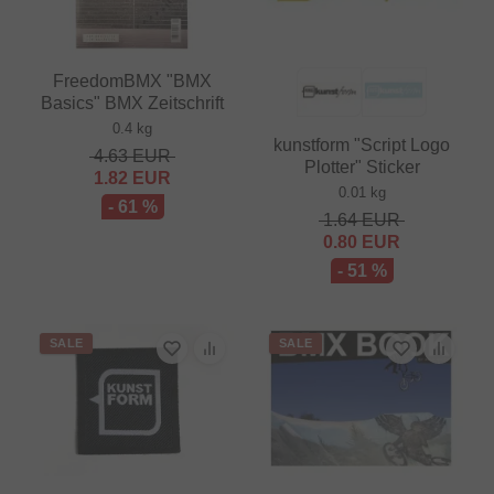
FreedomBMX "BMX
Basics" BMX Zeitschrift
0.4 kg
kunstform "Script Logo
4.63
EUR
Plotter" Sticker
1.82
EUR
0.01 kg
- 61 %
1.64
EUR
0.80
EUR
- 51 %
SALE
SALE