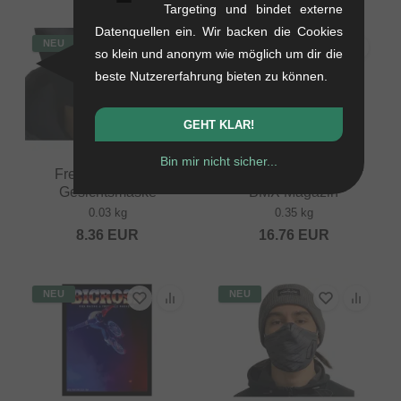
Targeting und bindet externe
Datenquellen ein. Wir backen die Cookies
NEU
NEU
so klein und anonym wie möglich um dir die
beste Nutzererfahrung bieten zu können.
GEHT KLAR!
Bin mir nicht sicher...
Frenchys "Logo"
Bicross Editions "N°7"
Gesichtsmaske
BMX Magazin
0.03 kg
0.35 kg
8.36
EUR
16.76
EUR
NEU
NEU