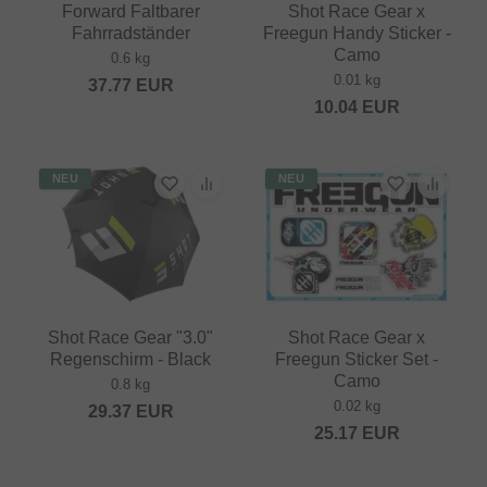
Forward Faltbarer
Shot Race Gear x
Fahrradständer
Freegun Handy Sticker -
Camo
0.6 kg
0.01 kg
37.77
EUR
10.04
EUR
NEU
NEU
Shot Race Gear "3.0"
Shot Race Gear x
Regenschirm - Black
Freegun Sticker Set -
Camo
0.8 kg
0.02 kg
29.37
EUR
25.17
EUR