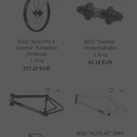
BSD "Aero Pro X
BSD "Swerve"
Swerve" Kassetten
Vorderradnabe
Hinterrad
0.26 kg
1.29 kg
67.18
EUR
277.27
EUR
BSD "ALVX AF" BMX