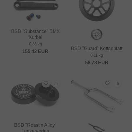
BSD "Substance" BMX
Kurbel
0.88 kg
BSD "Guard" Kettenblatt
155.42
EUR
0.11 kg
58.78
EUR
BSD "Roastin Alloy"
Lenkerenden