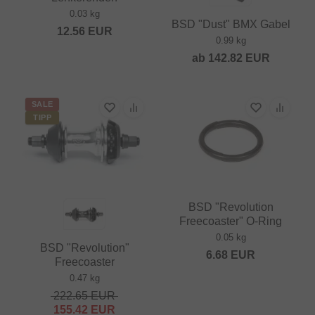
0.03 kg
BSD "Dust" BMX Gabel
12.56
EUR
0.99 kg
ab
142.82
EUR
SALE
TIPP
BSD "Revolution
Freecoaster" O-Ring
0.05 kg
BSD "Revolution"
6.68
EUR
Freecoaster
0.47 kg
222.65
EUR
155.42
EUR