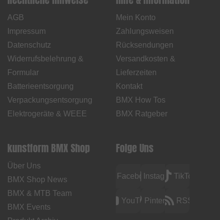
AGB
Mein Konto
Impressum
Zahlungsweisen
Datenschutz
Rücksendungen
Widerrufsbelehrung &
Versandkosten &
Formular
Lieferzeiten
Batterieentsorgung
Kontakt
Verpackungsentsorgung
BMX How Tos
Elektrogeräte & WEEE
BMX Ratgeber
kunstform BMX Shop
Folge Uns
Über Uns
Facebook
Instagram
TikTok
BMX Shop News
BMX & MTB Team
YouTube
Pinterest
RSS
BMX Events