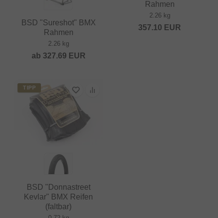
Rahmen
2.26 kg
BSD "Sureshot" BMX
357.10
EUR
Rahmen
2.26 kg
ab
327.69
EUR
TIPP
BSD "Donnastreet
Kevlar" BMX Reifen
(faltbar)
0.72 kg