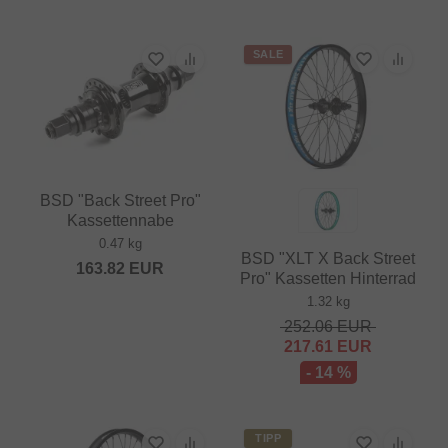
SALE
BSD "Back Street Pro"
Kassettennabe
0.47 kg
BSD "XLT X Back Street
163.82
EUR
Pro" Kassetten Hinterrad
1.32 kg
252.06
EUR
217.61
EUR
- 14 %
TIPP