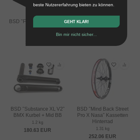
beste Nutzererfahrung bieten zu können.
BSD "Focus Slim" Pivotal
BSD "Forever" BMX
GEHT KLAR!
Sattel
Felge
Bin mir nicht sicher...
0.32 kg
0.55 kg
33.57
EUR
ab
62.98
EUR
BSD "Substance XL V2"
BSD "Mind Back Street
BMX Kurbel + Mid BB
Pro X Nasa" Kassetten
Hinterrad
1.2 kg
1.31 kg
180.63
EUR
252.06
EUR