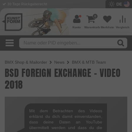
DE
30 Tage Rückgaberecht
0
Konto
Warenkorb
Merkliste
Vergleich
BMX Shop & Mailorder
News
BMX & MTB Team
BSD FOREIGN EXCHANGE - VIDEO
2018
Mit dem Betrachten des Videos
erklärst du dich damit einverstanden,
dass deine Daten an YouTube
übermittelt werden und dass du die