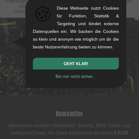
Angezeigte Preise verstehen sich steuerfrei nach United States,
🍪
zzgl. Versandkosten. Durchgestrichene Preise (bei
Diese Webseite nutzt Cookies
Rabattierungen) entsprechen der UVP des Herstellers.
für Funktion, Statistik &
Targeting und bindet externe
Datenquellen ein. Wir backen die Cookies
kunstform Stuttgart
so klein und anonym wie möglich um dir die
Rotebühlstr. 63, 70178 Stuttgart
beste Nutzererfahrung bieten zu können.
Mo-Fr: 11-13 & 14-18
Sa: 11-16
GEHT KLAR!
+49/711/21954890
Bin mir nicht sicher...
stuttgart@kunstform.org
Newsletter
Abonniere unseren Newsletter: Events, BMX News und
exklusive Deals. Als Dank bekommst du einen
5 EUR