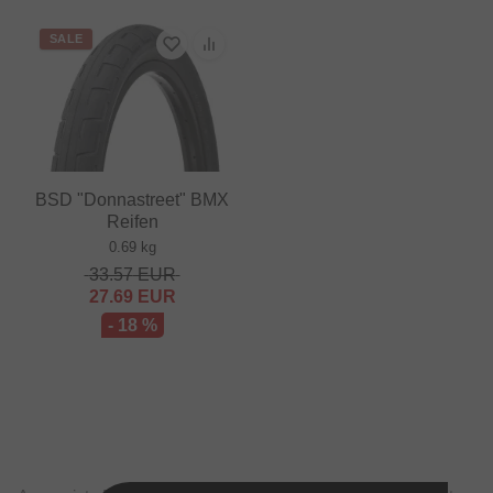
SALE
BSD "Donnastreet" BMX
Reifen
0.69 kg
33.57
EUR
27.69
EUR
- 18 %