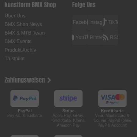
kunstform BMX Shop
Folge Uns
Über Uns
Facebook
Instagram
TikTok
BMX Shop News
BMX & MTB Team
YouTube
Pinterest
RSS
BMX Events
Produkt Archiv
Trustpilot
Zahlungsweisen
PayPal
Stripe
Kreditkarte
PayPal, Kreditkarte
Apple Pay, GPay,
Visa, Mastercard &
Kreditkarte, Klarna,
Co. via PayPal (ohne
Amazon Pay
PayPal Account)