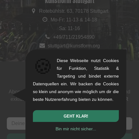
kunstform Stuttgart
Rotebühlstr. 63, 70178 Stuttgart
Mo-Fr: 11-13 & 14-18
Sa: 11-16
+49/711/21954890
stuttgart@kunstform.org
🍪
Diese Webseite nutzt Cookies
für Funktion, Statistik &
Targeting und bindet externe
Newsletter
Datenquellen ein. Wir backen die Cookies
Abonniere unseren Newsletter: Events, BMX News und
so klein und anonym wie möglich um dir die
exklusive Deals. Als Dank bekommst du einen
5 EUR
beste Nutzererfahrung bieten zu können.
Gutschein
.
GEHT KLAR!
Bin mir nicht sicher...