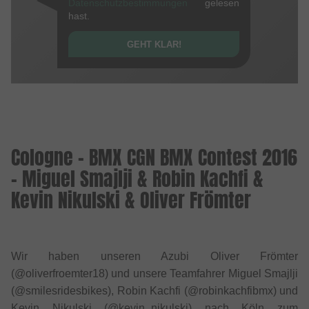
Datenschutzbestimmungen
gelesen
hast.
GEHT KLAR!
Cologne - BMX CGN BMX Contest 2016
- Miguel Smajlji & Robin Kachfi &
Kevin Nikulski & Oliver Frömter
Wir haben unseren Azubi Oliver Frömter
(@oliverfroemter18) und unsere Teamfahrer Miguel Smajlji
(@smilesridesbikes), Robin Kachfi (@robinkachfibmx) und
Kevin Nikulski (@kevin_nikulski) nach Köln zum