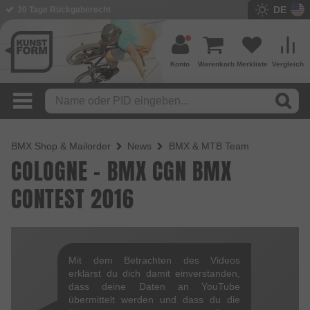
DE
30 Tage Rückgaberecht
Konto
Warenkorb
Merkliste
Vergleich
BMX Shop & Mailorder
News
BMX & MTB Team
COLOGNE - BMX CGN BMX
CONTEST 2016
Mit dem Betrachten des Videos
erklärst du dich damit einverstanden,
dass deine Daten an YouTube
übermittelt werden und dass du die