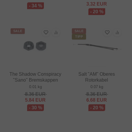
3.32
EUR
- 34 %
- 20 %
SALE
SALE
TIPP
The Shadow Conspiracy
Salt "AM" Oberes
"Sano" Bremskappen
Rotorkabel
0.01 kg
0.07 kg
8.36
EUR
8.36
EUR
5.84
EUR
6.68
EUR
- 30 %
- 20 %