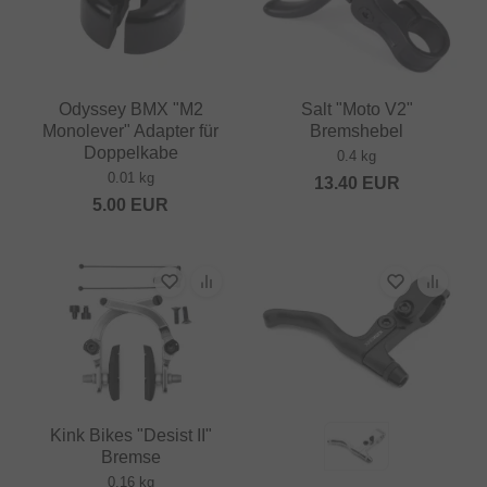
Odyssey BMX "M2
Salt "Moto V2"
Monolever" Adapter für
Bremshebel
Doppelkabe
0.4 kg
0.01 kg
13.40
EUR
5.00
EUR
Kink Bikes "Desist II"
Bremse
0.16 kg