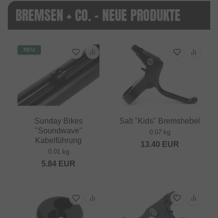
BREMSEN + CO. - NEUE PRODUKTE
NEU
Sunday Bikes
Salt "Kids" Bremshebel
"Soundwave"
0.07 kg
Kabelführung
13.40
EUR
0.01 kg
5.84
EUR