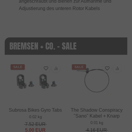
angeschraubt und dienen zur Aufnahme und
Adjustierung des unteren Rotor Kabels
BREMSEN + CO. - SALE
SALE
SALE
Subrosa Bikes Gyro Tabs
The Shadow Conspiracy
"Sano" Kabel + Knarp
0.02 kg
0.01 kg
7.52
EUR
5.00
EUR
4.16
EUR