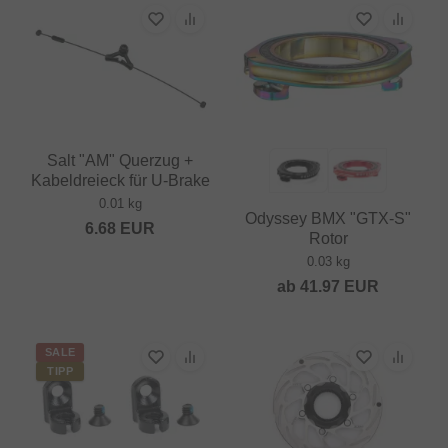
Salt "AM" Querzug +
Kabeldreieck für U-Brake
0.01 kg
Odyssey BMX "GTX-S"
6.68
EUR
Rotor
0.03 kg
ab
41.97
EUR
SALE
TIPP