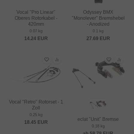
Vocal "Pro Linear"
Odyssey BMX
Oberes Rotorkabel -
"Monolever" Bremshebel
420mm
- Anodized
0.07 kg
0.1 kg
14.24
EUR
27.69
EUR
Vocal "Retro" Rotorset - 1
Zoll
0.25 kg
eclat "Unit" Bremse
18.45
EUR
0.18 kg
ab
58.78
EUR