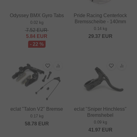
Odyssey BMX Gyro Tabs
Pride Racing Centerlock
Bremsscheibe - 140mm
0.02 kg
0.14 kg
7.52
EUR
5.84
EUR
29.37
EUR
- 22 %
eclat "Talon V2" Bremse
eclat "Sniper Hinchless"
Bremshebel
0.17 kg
0.09 kg
58.78
EUR
41.97
EUR