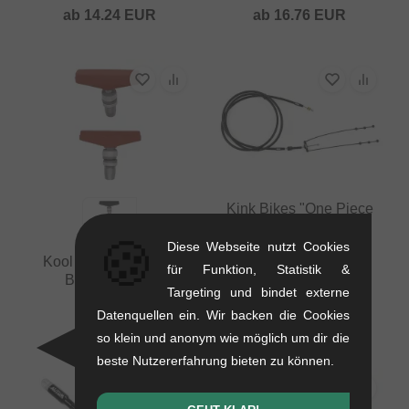
ab
14.24
EUR
ab
16.76
EUR
Kink Bikes "One Piece
Linear" Bremskabel
🍪
Diese Webseite nutzt Cookies
0.12 kg
Kool Stop "City Pad"
für Funktion, Statistik &
17.61
EUR
Bremsschuhe
Targeting und bindet externe
0.05 kg
Datenquellen ein. Wir backen die Cookies
13.40
EUR
so klein und anonym wie möglich um dir die
beste Nutzererfahrung bieten zu können.