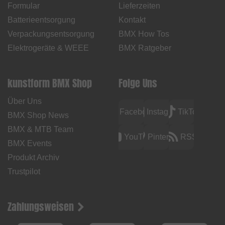
Formular
Lieferzeiten
Batterieentsorgung
Kontakt
Verpackungsentsorgung
BMX How Tos
Elektrogeräte & WEEE
BMX Ratgeber
kunstform BMX Shop
Folge Uns
Über Uns
Facebook
Instagram
TikTok
BMX Shop News
BMX & MTB Team
YouTube
Pinterest
RSS
BMX Events
Produkt Archiv
Trustpilot
Zahlungsweisen