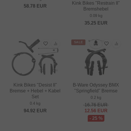
Kink Bikes "Restrain II"
58.78
EUR
Bremshebel
0.09 kg
35.25
EUR
SALE
Kink Bikes "Desist II"
B-Ware Odyssey BMX
Bremse + Hebel + Kabel
"Springfield" Bremse
Set
0.2 kg
0.4 kg
16.76
EUR
94.92
EUR
12.56
EUR
- 25 %