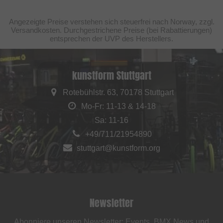
Angezeigte Preise verstehen sich steuerfrei nach Norway, zzgl.
Versandkosten. Durchgestrichene Preise (bei Rabattierungen)
entsprechen der UVP des Herstellers.
kunstform Stuttgart
Rotebühlstr. 63, 70178 Stuttgart
Mo-Fr: 11-13 & 14-18
Sa: 11-16
+49/711/21954890
stuttgart@kunstform.org
Newsletter
Abonniere unseren Newsletter: Events, BMX News und