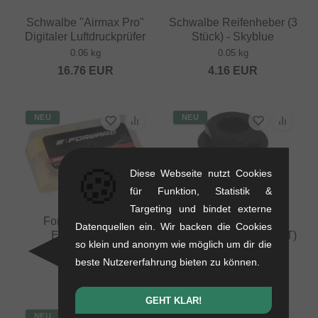
Schwalbe "Airmax Pro"
Schwalbe Reifenheber (3
Digitaler Luftdruckprüfer
Stück) - Skyblue
0.06 kg
0.05 kg
16.76
EUR
4.16
EUR
NEU
NEU
🍪
Diese Webseite nutzt Cookies
für Funktion, Statistik &
Targeting und bindet externe
Forward "BL-10"
Forward Freilauf-
Datenquellen ein. Wir backen die Cookies
Entlüftungskit
Abzieher (30mm, 14/15T)
so klein und anonym wie möglich um dir die
0.15 kg
0.1 kg
beste Nutzererfahrung bieten zu können.
19.29
EUR
13.40
EUR
GEHT KLAR!
NEU