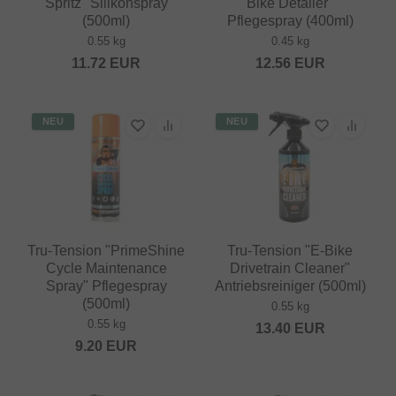
Spritz" Silikonspray
Bike Detailer"
(500ml)
Pflegespray (400ml)
0.55 kg
0.45 kg
11.72
EUR
12.56
EUR
NEU
NEU
Tru-Tension "PrimeShine
Tru-Tension "E-Bike
Cycle Maintenance
Drivetrain Cleaner"
Spray" Pflegespray
Antriebsreiniger (500ml)
(500ml)
0.55 kg
0.55 kg
13.40
EUR
9.20
EUR