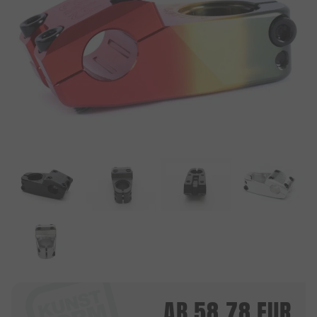
AB
58.78
EUR