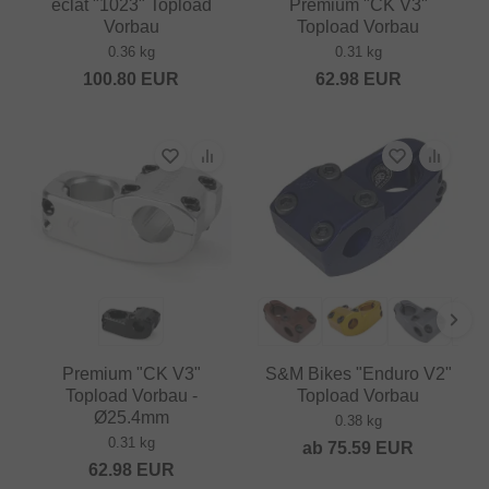
eclat "1023" Topload
Premium "CK V3"
Vorbau
Topload Vorbau
0.36 kg
0.31 kg
100.80
EUR
62.98
EUR
Premium "CK V3"
S&M Bikes "Enduro V2"
Topload Vorbau -
Topload Vorbau
Ø25.4mm
0.38 kg
0.31 kg
ab
75.59
EUR
62.98
EUR