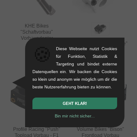
KHE Bikes
"Schaftvorbau"
Vorbauadapter
Nous BMX "V2 Reverse"
0.17 kg
🍪
Diese Webseite nutzt Cookies
Topload Vorbau
6.68
EUR
für Funktion, Statistik &
0.25 kg
Targeting und bindet externe
62.98
EUR
Datenquellen ein. Wir backen die Cookies
so klein und anonym wie möglich um dir die
beste Nutzererfahrung bieten zu können.
GEHT KLAR!
Bin mir nicht sicher...
Profile Racing "Push"
Volume Bikes "Bison"
Topload Vorbau - F1
Frontload Vorbau