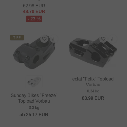
62.98
EUR
48.70
EUR
- 23 %
TIPP
eclat "Felix" Topload
Vorbau
0.34 kg
Sunday Bikes "Freeze"
83.99
EUR
Topload Vorbau
0.3 kg
ab
25.17
EUR