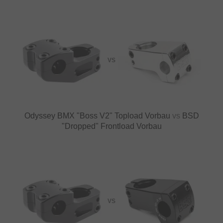
VS
Odyssey BMX "Boss V2" Topload Vorbau
vs
BSD
"Dropped" Frontload Vorbau
VS