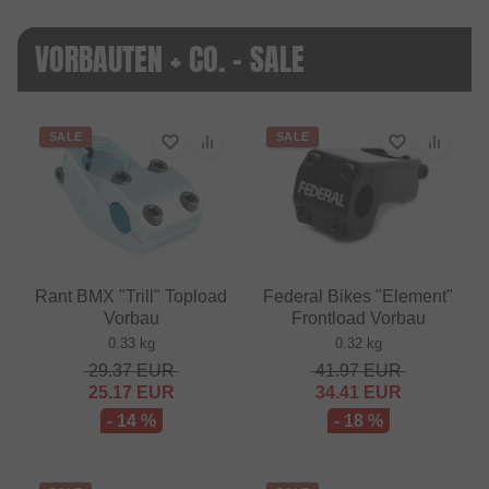
VORBAUTEN + CO. - SALE
SALE
SALE
Rant BMX "Trill" Topload
Federal Bikes "Element"
Vorbau
Frontload Vorbau
0.33 kg
0.32 kg
29.37
EUR
41.97
EUR
25.17
EUR
34.41
EUR
- 14 %
- 18 %