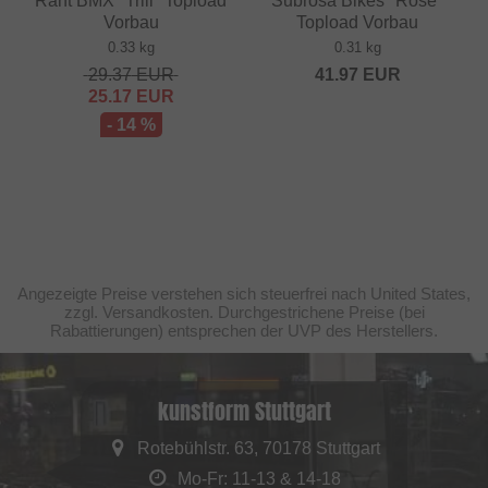
Rant BMX "Trill" Topload
Subrosa Bikes "Rose"
Vorbau
Topload Vorbau
0.33 kg
0.31 kg
29.37
EUR
41.97
EUR
25.17
EUR
- 14 %
Angezeigte Preise verstehen sich steuerfrei nach United States,
zzgl. Versandkosten. Durchgestrichene Preise (bei
Rabattierungen) entsprechen der UVP des Herstellers.
kunstform Stuttgart
Rotebühlstr. 63, 70178 Stuttgart
Mo-Fr: 11-13 & 14-18