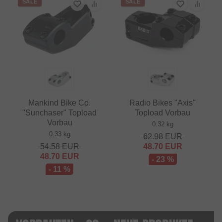
SALE
SALE
Mankind Bike Co.
Radio Bikes "Axis"
"Sunchaser" Topload
Topload Vorbau
Vorbau
0.32 kg
0.33 kg
62.98
EUR
54.58
EUR
48.70
EUR
48.70
EUR
- 23 %
- 11 %