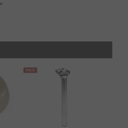
ge
SALE