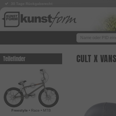
30 Tage Rückgaberecht
CULT X VAN
Teilefinder
Freestyle
•
Race
•
MTB