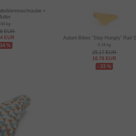
attelklemmschraube +
utter
.04 kg
48
EUR
64
EUR
Autum Bikes "Stay Hungry" Rail S
0.24 kg
 34 %
25.17
EUR
16.76
EUR
- 33 %