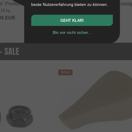
" Pivotal Sattelstange
Primo BMX Pivotal Sattelstan
beste Nutzererfahrung bieten zu können.
.18 kg
0.18 kg
05
EUR
ab
26.01
EUR
GEHT KLAR!
Bin mir nicht sicher...
 - SALE
SALE