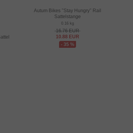
Autum Bikes "Stay Hungry" Rail
Sattelstange
0.16 kg
16.76
EUR
10.88
EUR
attel
- 35 %