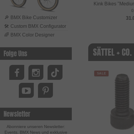
Kink Bikes "Medium
0
🔎
BMX Bike Customizer
31.
🛠
Custom BMX Configurator
🌈
BMX Color Designer
SÄTTEL + CO.
Folge Uns
SALE
Newsletter
Abonniere unseren Newsletter:
Events, BMX News und exklusive