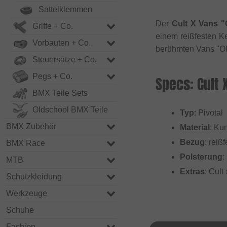
Sattelklemmen
Der
Cult X Vans "
Griffe + Co.
einem reißfesten K
Vorbauten + Co.
berühmten Vans "Ol
Steuersätze + Co.
Pegs + Co.
Specs: Cult 
BMX Teile Sets
Oldschool BMX Teile
Typ
: Pivotal
BMX Zubehör
Material
: Kun
Bezug
: reiß
BMX Race
Polsterung
:
MTB
Extras
: Cult
Schutzkleidung
Werkzeuge
Schuhe
Fashion