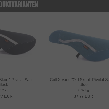
DUKTVARIANTEN
kool" Pivotal Sattel -
Cult X Vans "Old Skool" Pivotal Sat
Black
Blue
.32 kg
0.32 kg
77
EUR
37.77
EUR