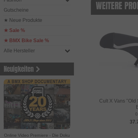
WEITERE PRO
Gutscheine
★ Neue Produkte
★ Sale %
★ BMX Bike Sale %
Alle Hersteller
Neuigkeiten
Cult X Vans "Old S
0
37.
Online Video Premiere - Die Doku