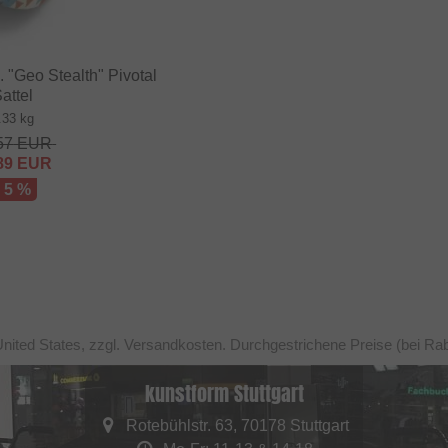
"Geo Stealth" Pivotal
attel
.33 kg
57
EUR
89
EUR
- 5 %
United States, zzgl. Versandkosten. Durchgestrichene Preise (bei Ra
kunstform Stuttgart
Rotebühlstr. 63, 70178 Stuttgart