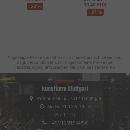
13.40
EUR
- 33 %
- 27 %
Angezeigte Preise verstehen sich steuerfrei nach Greenland,
zzgl. Versandkosten. Durchgestrichene Preise (bei
Rabattierungen) entsprechen der UVP des Herstellers.
kunstform Stuttgart
Rotebühlstr. 63, 70178 Stuttgart
Mo-Fr: 11-13 & 14-18
Sa: 11-16
+49/711/21954890