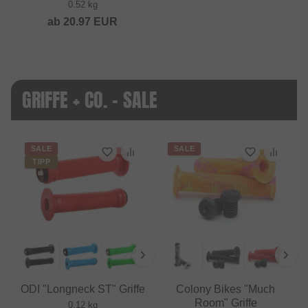
0.52 kg
ab
20.97
EUR
GRIFFE + CO. - SALE
SALE
SALE
TIPP
ODI "Longneck ST" Griffe
Colony Bikes "Much
Room" Griffe
0.12 kg