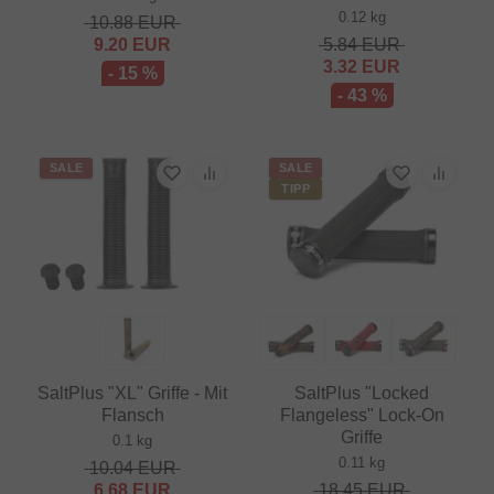
0.12 kg
10.88
EUR
9.20
EUR
5.84
EUR
3.32
EUR
- 15 %
- 43 %
SALE
SALE
TIPP
SaltPlus "XL" Griffe - Mit
SaltPlus "Locked
Flansch
Flangeless" Lock-On
Griffe
0.1 kg
0.11 kg
10.04
EUR
6.68
EUR
18.45
EUR