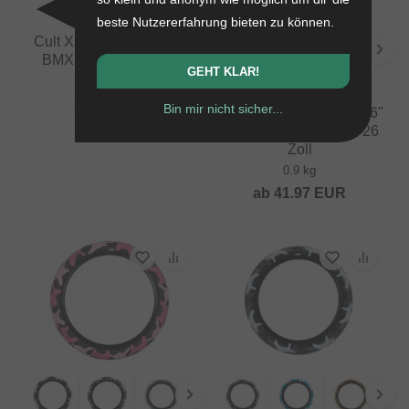
beste Nutzererfahrung bieten zu können.
Cult X Vans "Waffle 18"
BMX Reifen - 18 Zoll
GEHT KLAR!
0.62 kg
Cult X Vans "Waffle
29.37
EUR
Bin mir nicht sicher...
Special Camo Edition 26"
BMX Cruiser Reifen - 26
Zoll
0.9 kg
ab
41.97
EUR