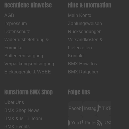
Rechtliche Hinweise
Hilfe & Information
AGB
Mein Konto
Impressum
Zahlungsweisen
Datenschutz
Rücksendungen
Widerrufsbelehrung &
Versandkosten &
Formular
Lieferzeiten
Batterieentsorgung
Kontakt
Verpackungsentsorgung
BMX How Tos
Elektrogeräte & WEEE
BMX Ratgeber
kunstform BMX Shop
Folge Uns
Über Uns
Facebook
Instagram
TikTok
BMX Shop News
BMX & MTB Team
YouTube
Pinterest
RSS
BMX Events