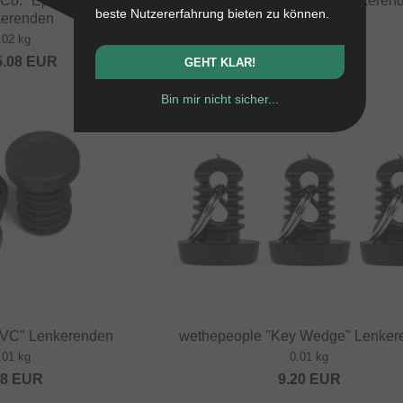
Co. "Epoch Alloy"
wethepeople "Drops" Lenkeren
beste Nutzererfahrung bieten zu können.
erenden
0.05 kg
.02 kg
ab
16.76
EUR
5.08
EUR
GEHT KLAR!
Bin mir nicht sicher...
TIPP
PVC" Lenkerenden
wethepeople "Key Wedge" Lenker
.01 kg
0.01 kg
48
EUR
9.20
EUR