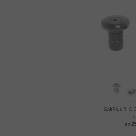
SaltPlus "HQ
0
ab
2