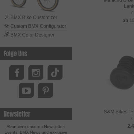
Mankind Bike 
Lenk
0
🔎
BMX Bike Customizer
ab
1
🛠
Custom BMX Configurator
🌈
BMX Color Designer
Folge Uns
S&M Bikes "
Newsletter
0
2.
Abonniere unseren Newsletter:
Events, BMX News und exklusive