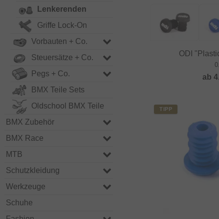
Lenkerenden
Griffe Lock-On
Vorbauten + Co.
ODI "Plast
Steuersätze + Co.
0
Pegs + Co.
ab
4
BMX Teile Sets
Oldschool BMX Teile
TIPP
BMX Zubehör
BMX Race
MTB
Schutzkleidung
Werkzeuge
Schuhe
Fashion