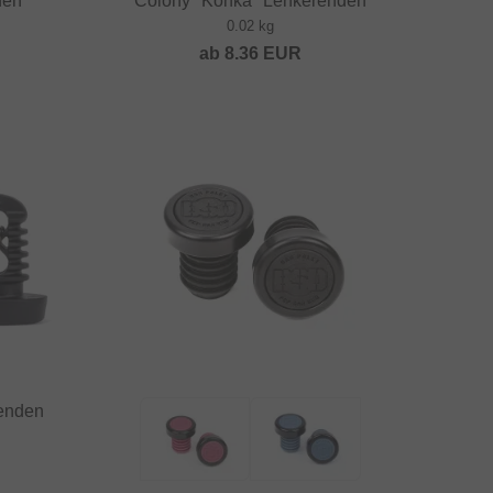
den
Colony "Konka" Lenkerenden
0.02 kg
ab
8.36
EUR
enden