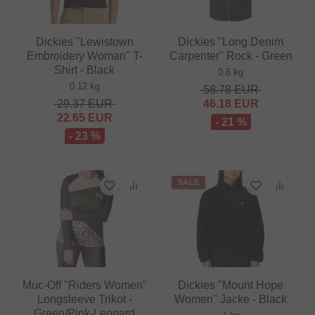
Dickies "Lewistown
Dickies "Long Denim
Embroidery Woman" T-
Carpenter" Rock - Green
Shirt - Black
0.6 kg
0.12 kg
58.78
EUR
29.37
EUR
46.18
EUR
22.65
EUR
- 21 %
- 23 %
SALE
Muc-Off "Riders Women"
Dickies "Mount Hope
Longsleeve Trikot -
Women" Jacke - Black
Green/Pink-Leopard