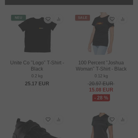
NEU
SALE
Unite Co "Logo" T-Shirt -
100 Percent "Joshua
Black
Woman" T-Shirt - Black
0.2 kg
0.12 kg
25.17
EUR
20.97
EUR
15.08
EUR
- 28 %