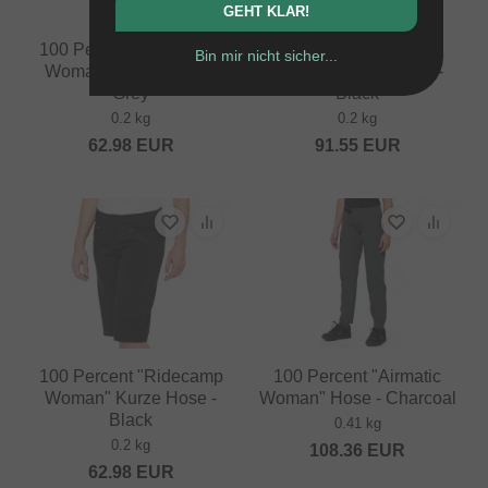
GEHT KLAR!
100 Percent "Ridecamp
100 Percent "Airmatic
Bin mir nicht sicher...
Woman" Kurze Hose -
Woman" Kurze Hose -
Grey
Black
0.2 kg
0.2 kg
62.98
EUR
91.55
EUR
100 Percent "Ridecamp
100 Percent "Airmatic
Woman" Kurze Hose -
Woman" Hose - Charcoal
Black
0.41 kg
0.2 kg
108.36
EUR
62.98
EUR