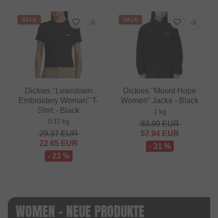
SALE
SALE
Dickies "Lewistown
Dickies "Mount Hope
Embroidery Woman" T-
Women" Jacke - Black
Shirt - Black
1 kg
0.12 kg
83.99
EUR
29.37
EUR
57.94
EUR
22.65
EUR
- 31 %
- 23 %
WOMEN - NEUE PRODUKTE