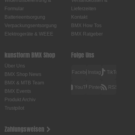
Widerrufsbelehrung &
Versandkosten &
Formular
Lieferzeiten
Batterieentsorgung
Kontakt
Verpackungsentsorgung
BMX How Tos
Elektrogeräte & WEEE
BMX Ratgeber
kunstform BMX Shop
Folge Uns
Über Uns
Facebook
Instagram
TikTok
BMX Shop News
BMX & MTB Team
YouTube
Pinterest
RSS
BMX Events
Produkt Archiv
Trustpilot
Zahlungsweisen