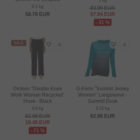
1 kg
0.1 kg
83.99
EUR
58.78
EUR
57.94
EUR
- 31 %
SALE
Dickies "Double Knee
G-Form "Summit Jersey
Work Woman Recycled"
Women" Longsleeve -
Hose - Black
Summit Dusk
0.6 kg
0.12 kg
62.98
EUR
62.98
EUR
18.45
EUR
- 71 %