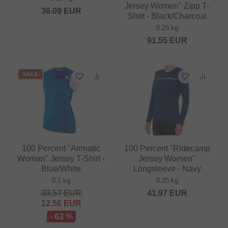
Jersey Women" Zipp T-
36.09
EUR
Shirt - Black/Charcoal
0.25 kg
91.55
EUR
SALE
100 Percent "Airmatic
100 Percent "Ridecamp
Woman" Jersey T-Shirt -
Jersey Women"
Blue/White
Longsleeve - Navy
0.2 kg
0.25 kg
33.57
EUR
41.97
EUR
12.56
EUR
- 63 %