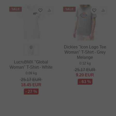
SALE
SALE
Dickies "Icon Logo Tee
Woman" T-Shirt - Grey
Melange
LucruBMX "Global
0.12 kg
Woman" T-Shirt - White
25.17
EUR
0.09 kg
9.20
EUR
25.17
EUR
- 63 %
18.45
EUR
- 27 %