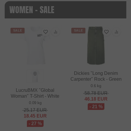
WOMEN - SALE
SALE
SALE
Dickies "Long Denim
Carpenter" Rock - Green
0.6 kg
LucruBMX "Global
58.78
EUR
Woman" T-Shirt - White
46.18
EUR
0.09 kg
- 21 %
25.17
EUR
18.45
EUR
- 27 %