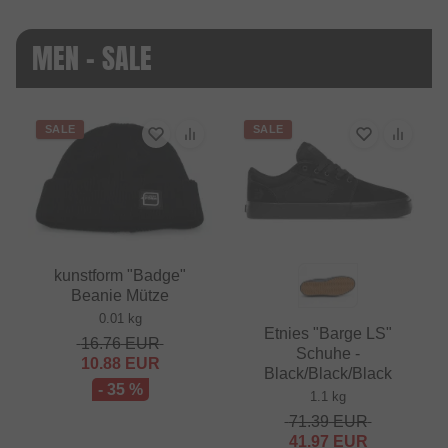
MEN - SALE
SALE
SALE
kunstform "Badge"
Beanie Mütze
0.01 kg
Etnies "Barge LS"
16.76
EUR
Schuhe -
10.88
EUR
Black/Black/Black
- 35 %
1.1 kg
71.39
EUR
41.97
EUR