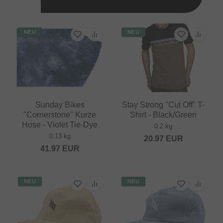
NEU
NEU
Sunday Bikes
Stay Strong "Cut Off" T-
"Cornerstone" Kurze
Shirt - Black/Green
Hose - Violet Tie-Dye
0.2 kg
0.13 kg
20.97
EUR
41.97
EUR
NEU
NEU