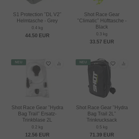
S1 Protection "DL V2"
Shot Race Gear
Helmtasche - Grey
"Climatic" Hüfttasche -
Black
0.4 kg
0.3 kg
44.50
EUR
33.57
EUR
NEU
NEU
Shot Race Gear "Hydra
Shot Race Gear "Hydra
Bag Trail" Ersatz-
Bag Trail 2L"
Trinkblase 2L
Trinkrucksack
0.2 kg
0.5 kg
12.56
EUR
71.39
EUR