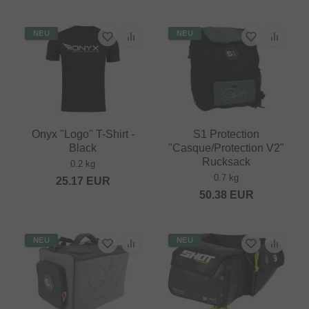
NEU
NEU
Onyx "Logo" T-Shirt -
S1 Protection
Black
"Casque/Protection V2"
Rucksack
0.2 kg
0.7 kg
25.17
EUR
50.38
EUR
NEU
NEU