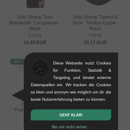
Stay Strong "Icon
Stay Strong "Speed &
Worldwide" Longsleeve -
Style" Trucker Kappe -
Black
Black
0.22 kg
0.09 kg
23.49
EUR
25.17
EUR
🍪
NEU
NEU
Diese Webseite nutzt Cookies
für Funktion, Statistik &
Targeting und bindet externe
Datenquellen ein. Wir backen die Cookies
so klein und anonym wie möglich um dir die
beste Nutzererfahrung bieten zu können.
Pride Racing
Pride Racing
"Pumptrack" T-Shirt -
"Pumptrack" T-Shirt -
GEHT KLAR!
White
Ecru
0.2 kg
0.2 kg
Bin mir nicht sicher...
20.97
EUR
20.97
EUR