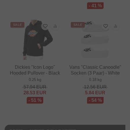
- 41 %
SALE
SALE
Dickies "Icon Logo"
Vans "Classic Canoodle"
Hooded Pullover - Black
Socken (3 Paar) - White
0.25 kg
0.18 kg
57.94
EUR
12.56
EUR
28.53
EUR
5.84
EUR
- 51 %
- 54 %