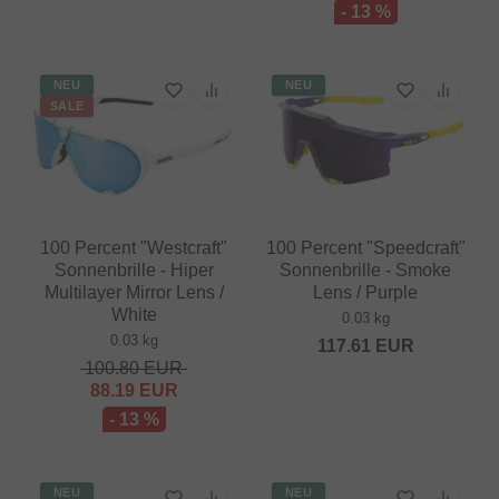
- 13 %
NEU
NEU
SALE
100 Percent "Westcraft"
100 Percent "Speedcraft"
Sonnenbrille - Hiper
Sonnenbrille - Smoke
Multilayer Mirror Lens /
Lens / Purple
White
0.03 kg
0.03 kg
117.61
EUR
100.80
EUR
88.19
EUR
- 13 %
NEU
NEU