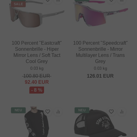
SALE
100 Percent "Eastcraft"
100 Percent "Speedcraft"
Sonnenbrille - Hiper
Sonnenbrille - Mirror
Mirror Lens / Soft Tact
Multilayer Lens / Trans
Cool Grey
Grey
0.03 kg
0.03 kg
100.80
EUR
126.01
EUR
92.40
EUR
- 8 %
NEU
NEU