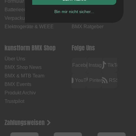
Formular
Lieferzeiten
Batterieentsorgung
Kontakt
Bin mir nicht sicher...
Verpackungsentsorgung
BMX How Tos
Elektrogeräte & WEEE
BMX Ratgeber
kunstform BMX Shop
Folge Uns
Über Uns
Facebook
Instagram
TikTok
BMX Shop News
BMX & MTB Team
YouTube
Pinterest
RSS
BMX Events
Produkt Archiv
Trustpilot
Zahlungsweisen