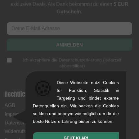
exklusive Deals. Als Dank bekommst du einen
5 EUR
Gutschein
.
ANMELDEN
Ich akzeptiere die
Datenschutzerklärung
(
jederzeit
abbestellbar
)
🍪
Diese Webseite nutzt Cookies
für Funktion, Statistik &
Rechtliche Hinweise
Hilfe & Information
Targeting und bindet externe
AGB
Mein Konto
Datenquellen ein. Wir backen die Cookies
so klein und anonym wie möglich um dir die
Impressum
Zahlungsweisen
beste Nutzererfahrung bieten zu können.
Datenschutz
Rücksendungen
Widerrufsbelehrung &
Versandkosten &
GEHT KLAR!