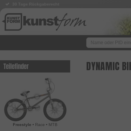
30 Tage Rückgaberecht
DYNAMIC BI
Teilefinder
Freestyle
•
Race
•
MTB