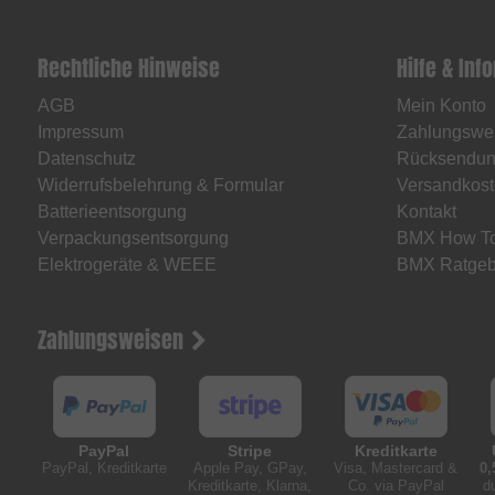
Rechtliche Hinweise
Hilfe & Inf
AGB
Mein Konto
Impressum
Zahlungswe
Datenschutz
Rücksendu
Widerrufsbelehrung & Formular
Versandkost
Batterieentsorgung
Kontakt
Verpackungsentsorgung
BMX How T
Elektrogeräte & WEEE
BMX Ratgeb
Zahlungsweisen
PayPal
Stripe
Kreditkarte
PayPal, Kreditkarte
Apple Pay, GPay,
Visa, Mastercard &
0,
Kreditkarte, Klarna,
Co. via PayPal
d