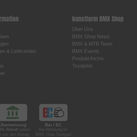
ormation
kunstform BMX Shop
Über Uns
isen
BMX Shop News
ngen
BMX & MTB Team
en & Lieferzeiten
BMX Events
Produkt Archiv
os
Trustpilot
er
Überweisung
Bar / EC
5% Rabatt
sofern
Bei Abholung im
u uns den Betrag
BMX Shop Stuttgart