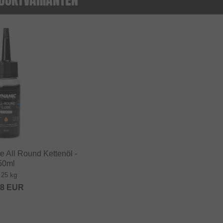
 All Round Kettenöl -
50ml
.25 kg
68
EUR