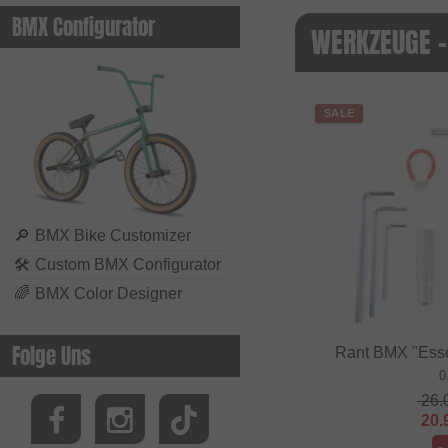
BMX Configurator
WERKZEUGE -
SALE
🔎
BMX Bike Customizer
🛠
Custom BMX Configurator
🌈
BMX Color Designer
Folge Uns
Rant BMX "Esse
0
26.
20.
-