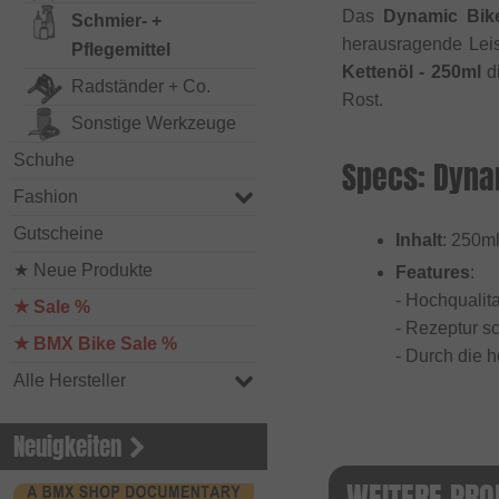
Das
Dynamic Bike
Schmier- +
herausragende Leist
Pflegemittel
Kettenöl - 250ml
di
Radständer + Co.
Rost.
Sonstige Werkzeuge
Schuhe
Specs: Dynam
Fashion
Gutscheine
Inhalt
: 250m
★ Neue Produkte
Features
:
- Hochqualit
★ Sale %
- Rezeptur s
★ BMX Bike Sale %
- Durch die h
Alle Hersteller
Neuigkeiten
WEITERE PRO