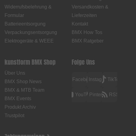
Widerrufsbelehrung &
Versandkosten &
Formular
Lieferzeiten
Batterieentsorgung
Kontakt
Verpackungsentsorgung
BMX How Tos
Elektrogeräte & WEEE
BMX Ratgeber
kunstform BMX Shop
Folge Uns
Über Uns
Facebook
Instagram
TikTok
BMX Shop News
BMX & MTB Team
YouTube
Pinterest
RSS
BMX Events
Produkt Archiv
Trustpilot