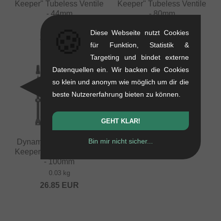
Keeper" Tubeless Ventile
Keeper" Tubeless Ventile
- 44mm
- 80mm
0.03 kg
0.03 kg
🍪
Diese Webseite nutzt Cookies
23.49
EUR
25.17
EUR
für Funktion, Statistik &
Targeting und bindet externe
Datenquellen ein. Wir backen die Cookies
so klein und anonym wie möglich um dir die
beste Nutzererfahrung bieten zu können.
GEHT KLAR!
Bin mir nicht sicher...
Dynamic Bike Care "Bar
Keeper" Tubeless Ventile
- 100mm
0.03 kg
26.85
EUR