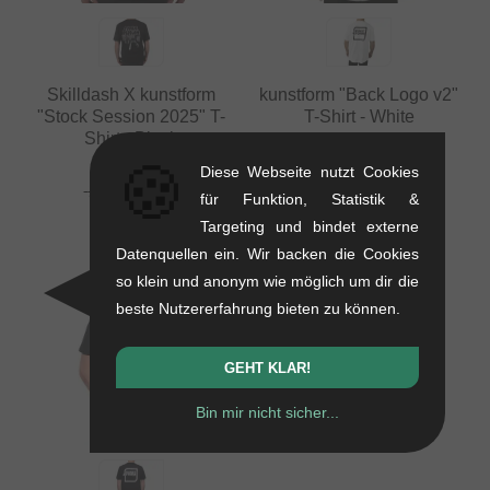
Skilldash X kunstform
kunstform "Back Logo v2"
"Stock Session 2025" T-
T-Shirt - White
Shirt - Black
0.12 kg
🍪
0.12 kg
25.17
EUR
Diese Webseite nutzt Cookies
20.97
EUR
für Funktion, Statistik &
15.92
EUR
Targeting und bindet externe
- 24 %
Datenquellen ein. Wir backen die Cookies
so klein und anonym wie möglich um dir die
beste Nutzererfahrung bieten zu können.
GEHT KLAR!
Bin mir nicht sicher...