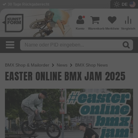
DE
30 Tage Rückgaberecht
Konto
Warenkorb
Merkliste
Vergleich
BMX Shop & Mailorder
News
BMX Shop News
EASTER ONLINE BMX JAM 2025