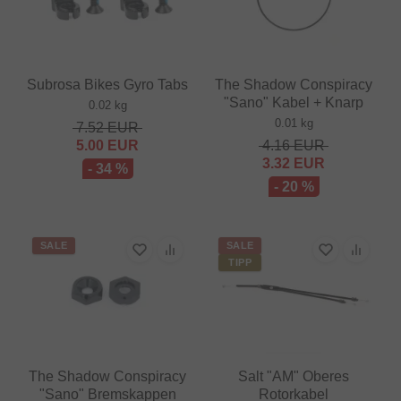
Subrosa Bikes Gyro Tabs
The Shadow Conspiracy
"Sano" Kabel + Knarp
0.02 kg
0.01 kg
7.52
EUR
5.00
EUR
4.16
EUR
3.32
EUR
- 34 %
- 20 %
SALE
SALE
TIPP
The Shadow Conspiracy
Salt "AM" Oberes
"Sano" Bremskappen
Rotorkabel