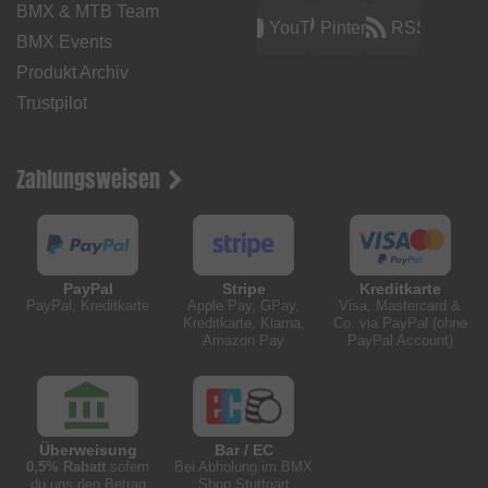
BMX & MTB Team
YouTube
Pinterest
RSS
BMX Events
Produkt Archiv
Trustpilot
Zahlungsweisen
PayPal
Stripe
Kreditkarte
PayPal, Kreditkarte
Apple Pay, GPay,
Visa, Mastercard &
Kreditkarte, Klarna,
Co. via PayPal (ohne
Amazon Pay
PayPal Account)
Überweisung
Bar / EC
0,5% Rabatt
sofern
Bei Abholung im BMX
du uns den Betrag
Shop Stuttgart