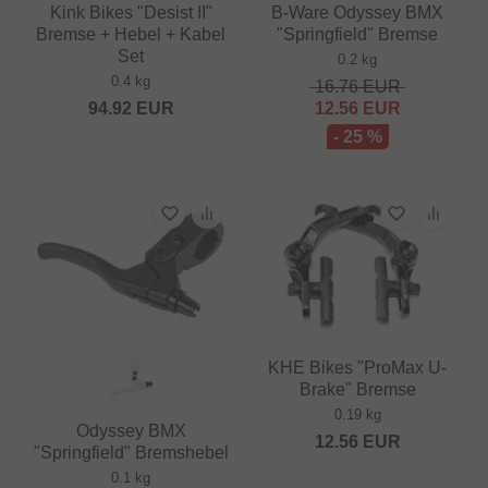
Kink Bikes "Desist II"
B-Ware Odyssey BMX
Bremse + Hebel + Kabel
"Springfield" Bremse
Set
0.2 kg
0.4 kg
16.76
EUR
94.92
EUR
12.56
EUR
- 25 %
KHE Bikes "ProMax U-
Brake" Bremse
0.19 kg
Odyssey BMX
12.56
EUR
"Springfield" Bremshebel
0.1 kg