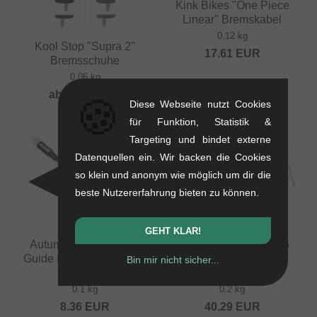
Kink Bikes "One Piece
Linear" Bremskabel
0.12 kg
Kool Stop "Supra 2"
17.61
EUR
Bremsschuhe
0.06 kg
ab
14.24
EUR
🍪
Diese Webseite nutzt Cookies
für Funktion, Statistik &
Targeting und bindet externe
Datenquellen ein. Wir backen die Cookies
so klein und anonym wie möglich um dir die
beste Nutzererfahrung bieten zu können.
GEHT KLAR!
Autum Bikes "Flexible
Dia Tech "Hombre 996
Guide Pipe" Bremskabel
Fiesta Limited Edition"
Bin mir nicht sicher...
Schutz
Bremse
0.1 kg
0.2 kg
8.36
EUR
40.29
EUR