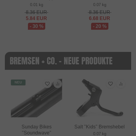
0.01 kg
0.07 kg
8.36
EUR
8.36
EUR
5.84
EUR
6.68
EUR
- 30 %
- 20 %
BREMSEN + CO. - NEUE PRODUKTE
NEU
Sunday Bikes
Salt "Kids" Bremshebel
"Soundwave"
0.07 kg