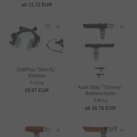
ab
11.72
EUR
SaltPlus "Geo XL"
Bremse
0.19 kg
Kool Stop "Thinline"
20.97
EUR
Bremsschuhe
0.05 kg
ab
16.76
EUR