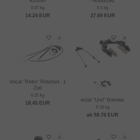
420mm
- Anodized
0.07 kg
0.1 kg
14.24
EUR
27.69
EUR
Vocal "Retro" Rotorset - 1
Zoll
0.25 kg
eclat "Unit" Bremse
18.45
EUR
0.18 kg
ab
58.78
EUR