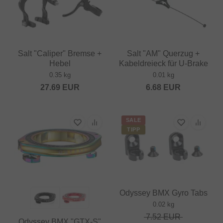
Salt "Caliper" Bremse +
Salt "AM" Querzug +
Hebel
Kabeldreieck für U-Brake
0.35 kg
0.01 kg
27.69
EUR
6.68
EUR
SALE
TIPP
Odyssey BMX Gyro Tabs
0.02 kg
7.52
EUR
Odyssey BMX "GTX-S"