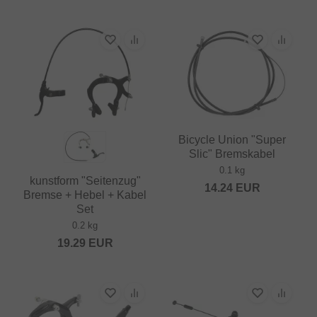
Bicycle Union "Super
Slic" Bremskabel
0.1 kg
kunstform "Seitenzug"
14.24
EUR
Bremse + Hebel + Kabel
Set
0.2 kg
19.29
EUR