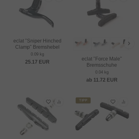
eclat "Sniper Hinched
Clamp" Bremshebel
0.09 kg
eclat "Force Male"
25.17
EUR
Bremsschuhe
0.04 kg
ab
11.72
EUR
TIPP