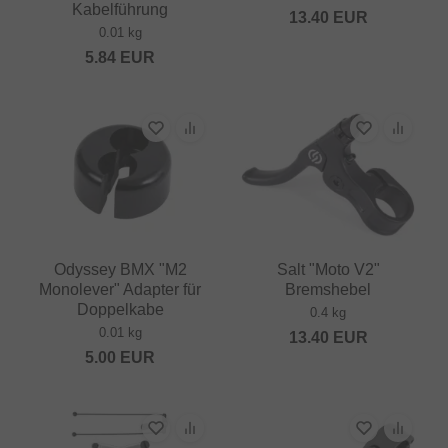
Kabelführung
13.40
EUR
0.01 kg
5.84
EUR
Odyssey BMX "M2
Salt "Moto V2"
Monolever" Adapter für
Bremshebel
Doppelkabe
0.4 kg
0.01 kg
13.40
EUR
5.00
EUR