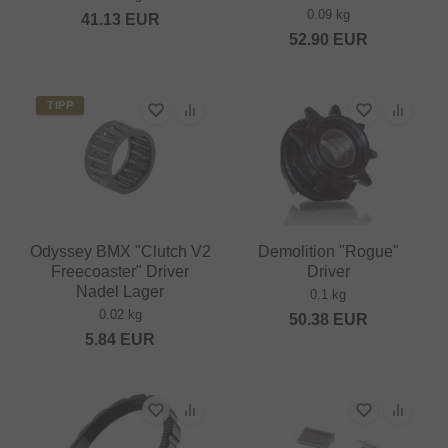
0.09 kg
41.13
EUR
52.90
EUR
TIPP
Odyssey BMX "Clutch V2
Demolition "Rogue"
Freecoaster" Driver
Driver
Nadel Lager
0.1 kg
0.02 kg
50.38
EUR
5.84
EUR