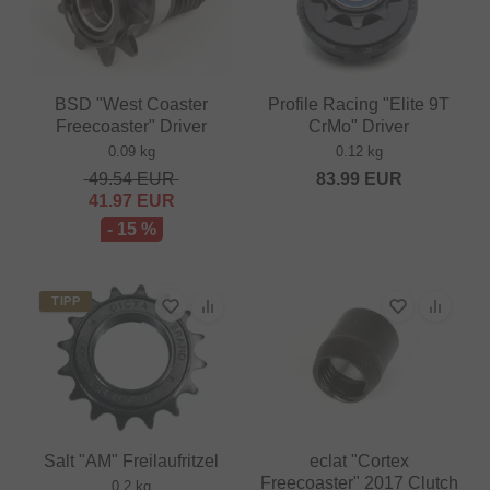
BSD "West Coaster
Profile Racing "Elite 9T
Freecoaster" Driver
CrMo" Driver
0.09 kg
0.12 kg
49.54
EUR
83.99
EUR
41.97
EUR
- 15 %
TIPP
Salt "AM" Freilaufritzel
eclat "Cortex
Freecoaster" 2017 Clutch
0.2 kg