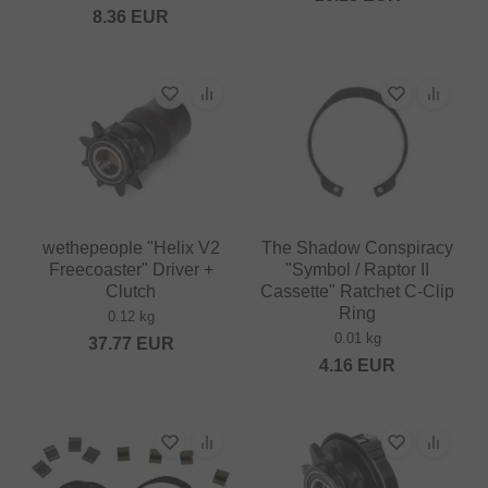
8.36
EUR
wethepeople "Helix V2
The Shadow Conspiracy
Freecoaster" Driver +
"Symbol / Raptor II
Clutch
Cassette" Ratchet C-Clip
Ring
0.12 kg
0.01 kg
37.77
EUR
4.16
EUR