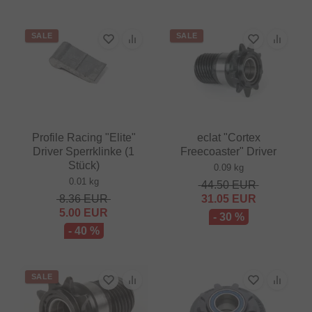
SALE
SALE
Profile Racing "Elite"
eclat "Cortex
Driver Sperrklinke (1
Freecoaster" Driver
Stück)
0.09 kg
0.01 kg
44.50
EUR
8.36
EUR
31.05
EUR
5.00
EUR
- 30 %
- 40 %
SALE