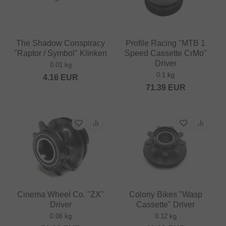
The Shadow Conspiracy
Profile Racing "MTB 1
"Raptor / Symbol" Klinken
Speed Cassette CrMo"
Driver
0.01 kg
0.1 kg
4.16
EUR
71.39
EUR
Cinema Wheel Co. "ZX"
Colony Bikes "Wasp
Driver
Cassette" Driver
0.06 kg
0.12 kg