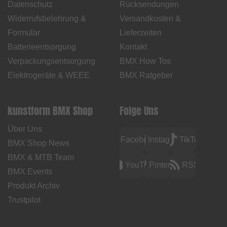
Datenschutz
Rücksendungen
Widerrufsbelehrung &
Versandkosten &
Formular
Lieferzeiten
Batterieentsorgung
Kontakt
Verpackungsentsorgung
BMX How Tos
Elektrogeräte & WEEE
BMX Ratgeber
kunstform BMX Shop
Folge Uns
Über Uns
Facebook
Instagram
TikTok
BMX Shop News
BMX & MTB Team
YouTube
Pinterest
RSS
BMX Events
Produkt Archiv
Trustpilot