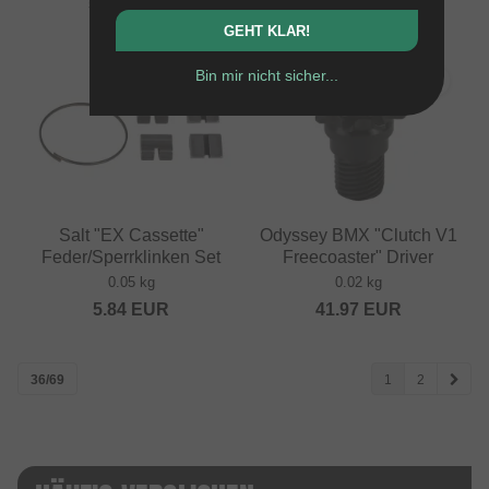
55.42
EUR
ab
41.97
EUR
GEHT KLAR!
Bin mir nicht sicher...
Salt "EX Cassette"
Odyssey BMX "Clutch V1
Feder/Sperrklinken Set
Freecoaster" Driver
0.05 kg
0.02 kg
5.84
EUR
41.97
EUR
36/69
1
2