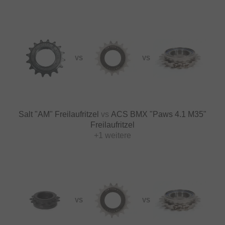
VS
VS
Salt "AM" Freilaufritzel
vs
ACS BMX "Paws 4.1 M35"
Freilaufritzel
+1 weitere
VS
VS