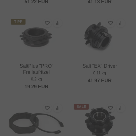
51.22
EUR
41.13
EUR
TIPP
SaltPlus "PRO"
Salt "EX" Driver
Freilaufritzel
0.11 kg
0.2 kg
41.97
EUR
19.29
EUR
SALE