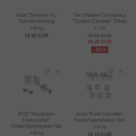
eclat "Dynamic V1"
The Shadow Conspiracy
Sperrklinkenring
"Symbol Cassette" Driver
0.05 kg
0.1 kg
15.92
EUR
70.55
EUR
56.26
EUR
- 20 %
BSD "Revolution
eclat "Exile Cassette"
Freecoaster"
Feder/Sperrklinken Set
Feder/Sperrklinken Set
0.05 kg
0.05 kg
20.13
EUR