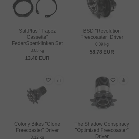
SaltPlus "Trapez
BSD "Revolution
Cassette"
Freecoaster" Driver
Feder/Sperrklinken Set
0.09 kg
0.05 kg
58.78
EUR
13.40
EUR
Colony Bikes "Clone
The Shadow Conspiracy
Freecoaster" Driver
"Optimized Freecoaster"
Driver
0.12 kg