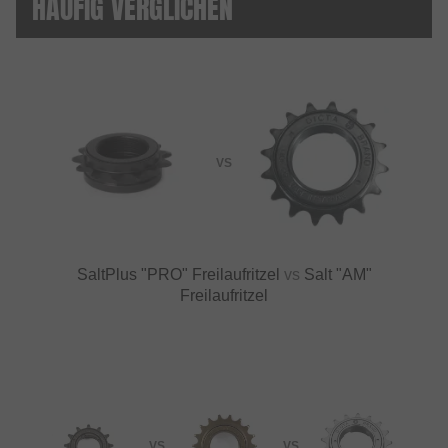
HÄUFIG VERGLICHEN
VS
SaltPlus "PRO" Freilaufritzel
vs
Salt "AM"
Freilaufritzel
VS
VS