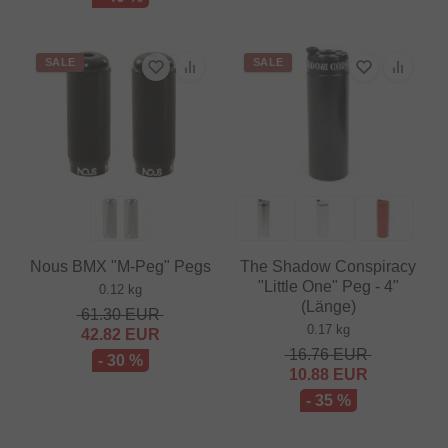
SALE
SALE
Nous BMX "M-Peg" Pegs
The Shadow Conspiracy
"Little One" Peg - 4"
0.12 kg
(Länge)
61.30
EUR
0.17 kg
42.82
EUR
16.76
EUR
- 30 %
10.88
EUR
- 35 %