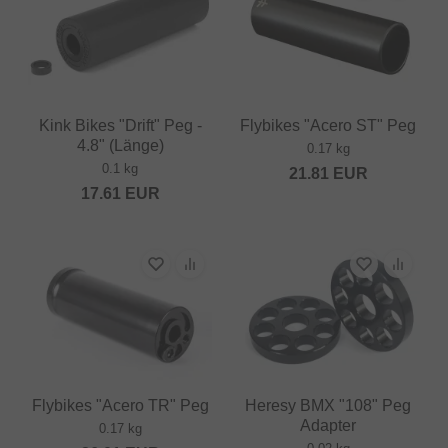
Kink Bikes "Drift" Peg -
Flybikes "Acero ST" Peg
4.8" (Länge)
0.17 kg
0.1 kg
21.81
EUR
17.61
EUR
Flybikes "Acero TR" Peg
Heresy BMX "108" Peg
Adapter
0.17 kg