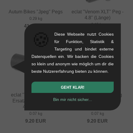
Autum Bikes "Jpeg" Pegs
eclat "Venom XLT" Peg -
4.8" (Länge)
0.29 kg
0.15 kg
41.13
EUR
🍪
16.76
EUR
Diese Webseite nutzt Cookies
für Funktion, Statistik &
Targeting und bindet externe
Datenquellen ein. Wir backen die Cookies
so klein und anonym wie möglich um dir die
beste Nutzererfahrung bieten zu können.
GEHT KLAR!
eclat "Venom XLT" Peg
eclat "Venom XLT" Peg
Bin mir nicht sicher...
Ersatzhülse (Sleeve) -
Ersatzhülse (Sleeve) -
4.5" (Länge)
4.8" (Länge)
0.07 kg
0.07 kg
9.20
EUR
9.20
EUR