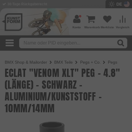
DE
BMX Shop seit 2003
Konto
Warenkorb
Merkliste
Vergleich
BMX Shop & Mailorder
BMX Teile
Pegs + Co.
Pegs
ECLAT "VENOM XLT" PEG - 4.8"
(LÄNGE) - SCHWARZ -
ALUMINIUM/KUNSTSTOFF -
10MM/14MM