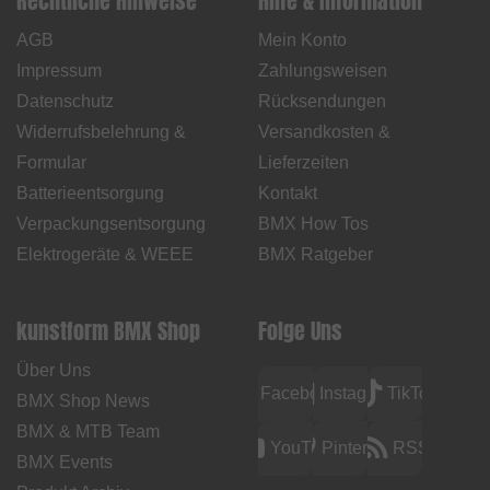
Rechtliche Hinweise
Hilfe & Information
AGB
Mein Konto
Impressum
Zahlungsweisen
Datenschutz
Rücksendungen
Widerrufsbelehrung &
Versandkosten &
Formular
Lieferzeiten
Batterieentsorgung
Kontakt
Verpackungsentsorgung
BMX How Tos
Elektrogeräte & WEEE
BMX Ratgeber
kunstform BMX Shop
Folge Uns
Über Uns
Facebook
Instagram
TikTok
BMX Shop News
BMX & MTB Team
YouTube
Pinterest
RSS
BMX Events