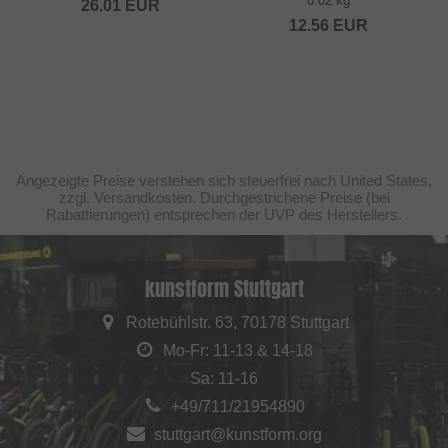
0.02 kg
26.01
EUR
12.56
EUR
Angezeigte Preise verstehen sich steuerfrei nach United States,
zzgl. Versandkosten. Durchgestrichene Preise (bei
Rabattierungen) entsprechen der UVP des Herstellers.
kunstform Stuttgart
Rotebühlstr. 63, 70178 Stuttgart
Mo-Fr: 11-13 & 14-18
Sa: 11-16
+49/711/21954890
stuttgart@kunstform.org