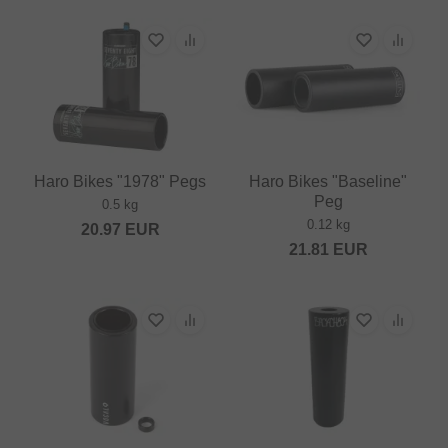
Haro Bikes "1978" Pegs
Haro Bikes "Baseline"
Peg
0.5 kg
0.12 kg
20.97
EUR
21.81
EUR