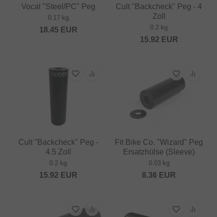
Vocal "Steel/PC" Peg
Cult "Backcheck" Peg - 4
Zoll
0.17 kg
0.2 kg
18.45
EUR
15.92
EUR
Cult "Backcheck" Peg -
Fit Bike Co. "Wizard" Peg
4.5 Zoll
Ersatzhülse (Sleeve)
0.2 kg
0.03 kg
15.92
EUR
8.36
EUR