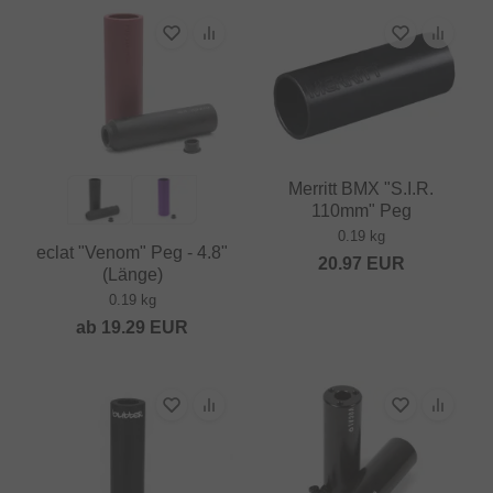
Merritt BMX "S.I.R.
110mm" Peg
0.19 kg
eclat "Venom" Peg - 4.8"
20.97
EUR
(Länge)
0.19 kg
ab
19.29
EUR