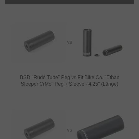
VS
BSD "Rude Tube" Peg
vs
Fit Bike Co. "Ethan
Sleeper CrMo" Peg + Sleeve - 4.25" (Länge)
VS