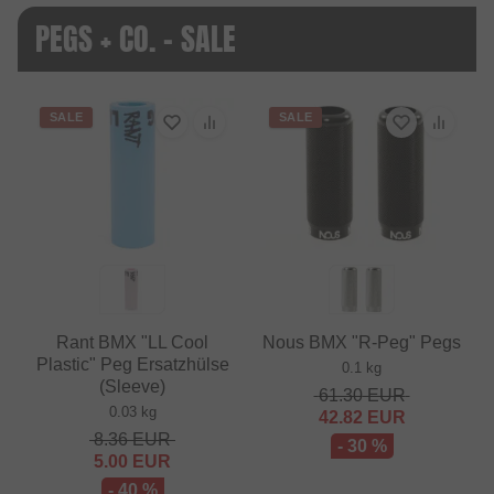
PEGS + CO. - SALE
SALE
SALE
Rant BMX "LL Cool
Nous BMX "R-Peg" Pegs
Plastic" Peg Ersatzhülse
0.1 kg
(Sleeve)
61.30
EUR
0.03 kg
42.82
EUR
8.36
EUR
- 30 %
5.00
EUR
- 40 %