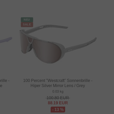
NEU
SALE
ille -
100 Percent "Westcraft" Sonnenbrille -
le
Hiper Silver Mirror Lens / Grey
0.03 kg
100.80
EUR
88.19
EUR
- 13 %