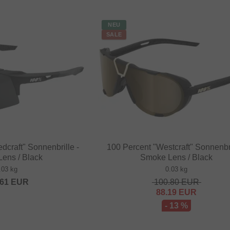
NEU
SALE
dcraft" Sonnenbrille -
100 Percent "Westcraft" Sonnenbri
ens / Black
Smoke Lens / Black
.03 kg
0.03 kg
.61
EUR
100.80
EUR
88.19
EUR
- 13 %