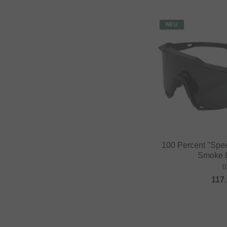
NEU
100 Percent "Spee
Smoke L
0
117