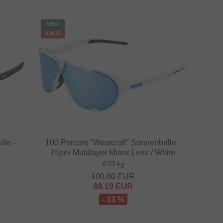
NEU
SALE
lle -
100 Percent "Westcraft" Sonnenbrille -
Hiper Multilayer Mirror Lens / White
0.03 kg
100.80
EUR
88.19
EUR
- 13 %