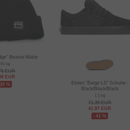
dge" Beanie Mütze
.01 kg
76
EUR
88
EUR
Etnies "Barge LS" Schuhe -
 35 %
Black/Black/Black
1.1 kg
71.39
EUR
41.97
EUR
- 41 %