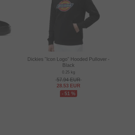
Dickies "Icon Logo" Hooded Pullover -
Black
0.25 kg
57.94
EUR
28.53
EUR
- 51 %