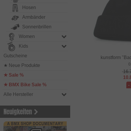
Hosen
Armbänder
Sonnenbrillen
Women
Kids
Gutscheine
kunstform "Ba
0
★ Neue Produkte
16.
★ Sale %
10.
★ BMX Bike Sale %
-
Alle Hersteller
Neuigkeiten