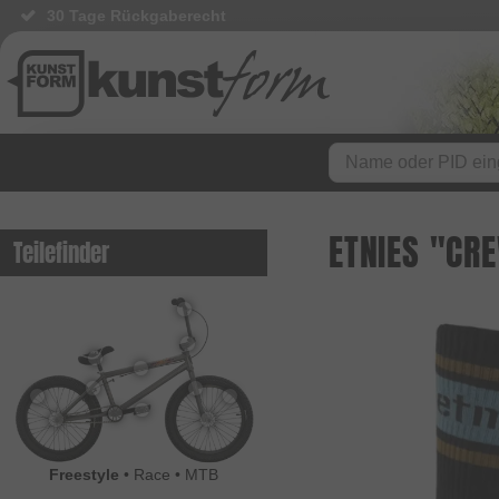
30 Tage Rückgaberecht
ETNIES "CRE
Teilefinder
Freestyle
•
Race
•
MTB