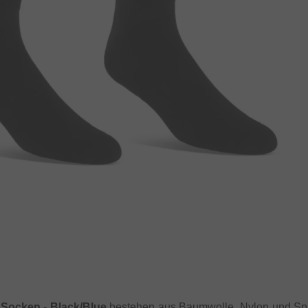
 Socken - Black/Blue
bestehen aus Baumwolle, Nylon und Sp