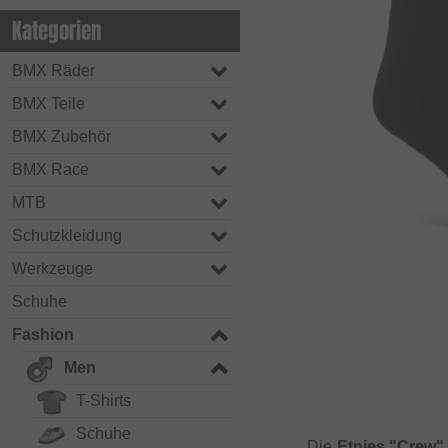
Kategorien
BMX Räder
BMX Teile
BMX Zubehör
BMX Race
MTB
Schutzkleidung
Werkzeuge
Schuhe
Fashion
Men
T-Shirts
Schuhe
Die
Etnies "Crew"