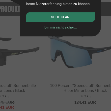
beste Nutzererfahrung bieten zu können.
PRODUKTE
GEHT KLAR!
NEU
Bin mir nicht sicher...
dcraft" Sonnenbrille -
100 Percent "Speedcraft" Sonnenbr
or Lens / Black
Hiper Mirror Lens / Black
.03 kg
0.03 kg
.78
EUR
134.41
EUR
.41
EUR