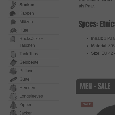
Socken
als Paar.
Kappen
Specs: Etni
Mützen
Hüte
Inhalt
: 1 Paa
Rucksäcke +
Taschen
Material
: 80
Size
: EU 42 
Tank Tops
Geldbeutel
Pullover
Gürtel
MEN - SALE
Hemden
Long­sleeves
Zipper
SALE
Jacken