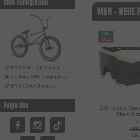
BMX Configurator
MEN - NEUE 
NEU
SALE
🔎
BMX Bike Customizer
🛠
Custom BMX Configurator
🌈
BMX Color Designer
Folge Uns
100 Percent "Spee
Black Mirr
0
158
134