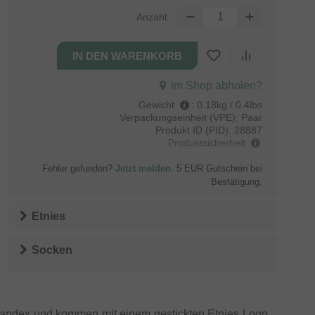
Anzahl:
im Shop abholen?
Gewicht
:
0.18kg / 0.4lbs
Verpackungseinheit (VPE):
Paar
Produkt ID (PID):
28887
Produktsicherheit
Fehler gefunden?
Jetzt melden
. 5 EUR Gutschein bei
Bestätigung.
Etnies
Socken
andex und kommen mit einem gestickten Etnies Logo