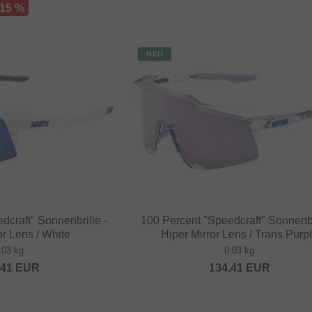
 15 %
NEU
dcraft" Sonnenbrille -
100 Percent "Speedcraft" Sonnenbr
or Lens / White
Hiper Mirror Lens / Trans Purp
.03 kg
0.03 kg
.41
EUR
134.41
EUR