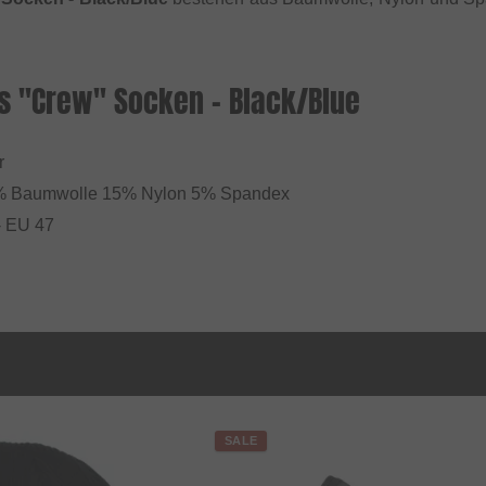
es "Crew" Socken - Black/Blue
r
% Baumwolle 15% Nylon 5% Spandex
- EU 47
SALE