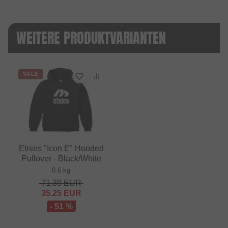
WEITERE PRODUKTVARIANTEN
SALE
Etnies "Icon E" Hooded
Pullover - Black/White
0.6 kg
71.39
EUR
35.25
EUR
- 51 %