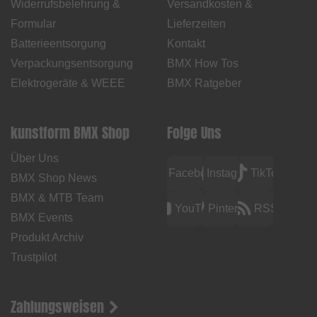
Widerrufsbelehrung &
Versandkosten &
Formular
Lieferzeiten
Batterieentsorgung
Kontakt
Verpackungsentsorgung
BMX How Tos
Elektrogeräte & WEEE
BMX Ratgeber
kunstform BMX Shop
Folge Uns
Über Uns
Facebook
Instagram
TikTok
BMX Shop News
BMX & MTB Team
YouTube
Pinterest
RSS
BMX Events
Produkt Archiv
Trustpilot
Zahlungsweisen