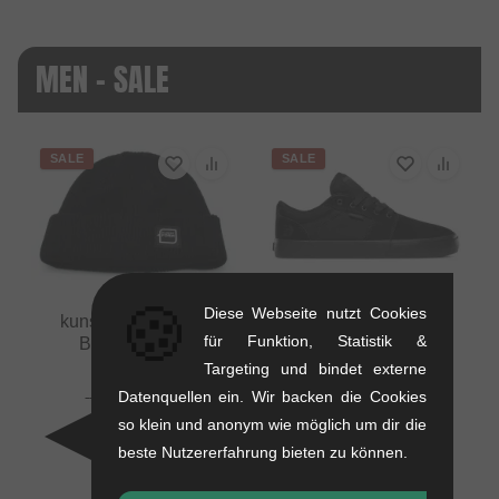
MEN - SALE
SALE
SALE
🍪
Diese Webseite nutzt Cookies
kunstform "Badge"
für Funktion, Statistik &
Beanie Mütze
Targeting und bindet externe
0.01 kg
Etnies "Barge LS"
16.76
Datenquellen ein. Wir backen die Cookies
EUR
Schuhe -
10.88
EUR
so klein und anonym wie möglich um dir die
Black/Black/Black
- 35 %
beste Nutzererfahrung bieten zu können.
1.1 kg
71.39
EUR