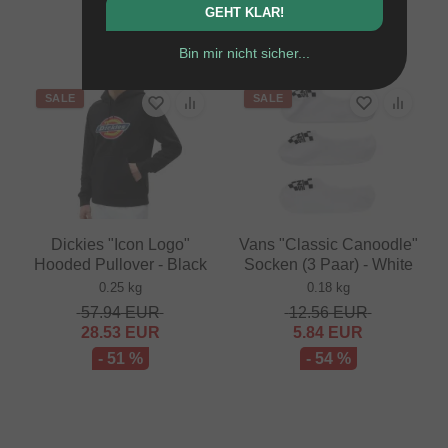
41.97
EUR
GEHT KLAR!
- 41 %
Bin mir nicht sicher...
SALE
SALE
Dickies "Icon Logo"
Vans "Classic Canoodle"
Hooded Pullover - Black
Socken (3 Paar) - White
0.25 kg
0.18 kg
57.94
EUR
12.56
EUR
28.53
EUR
5.84
EUR
- 51 %
- 54 %