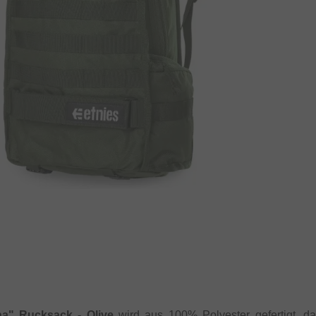
na" Rucksack - Olive
wird aus 100% Polyester gefertigt, da