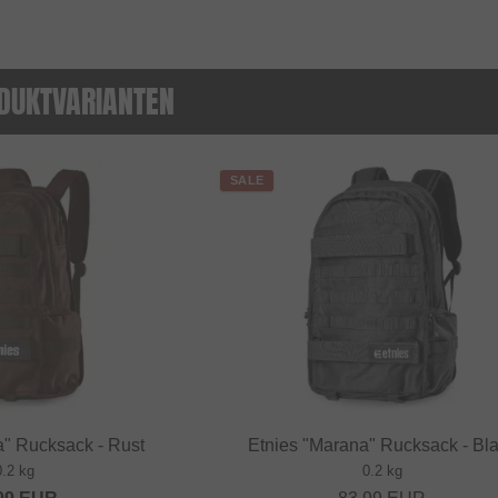
DUKTVARIANTEN
SALE
a" Rucksack - Rust
Etnies "Marana" Rucksack - Bl
0.2 kg
0.2 kg