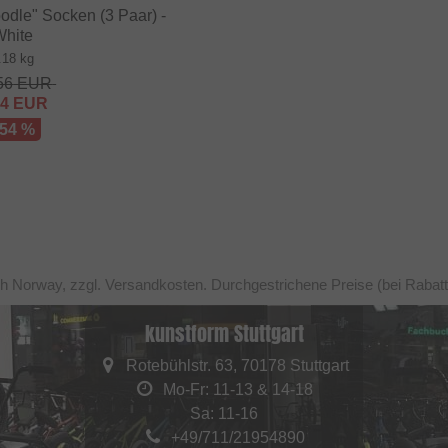
odle" Socken (3 Paar) -
White
.18 kg
56
EUR
84
EUR
 54 %
ch Norway, zzgl. Versandkosten. Durchgestrichene Preise (bei Rabat
kunstform Stuttgart
Rotebühlstr. 63, 70178 Stuttgart
Mo-Fr: 11-13 & 14-18
Sa: 11-16
+49/711/21954890