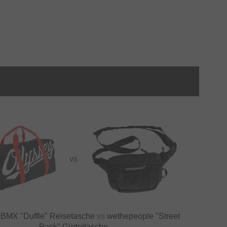
VS
BMX "Duffle" Reisetasche
vs
wethepeople "Street
Pack" Gürteltasche