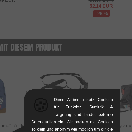
99
EUR
83.99
EUR
62.14
EUR
- 26 %
MIT DIESEM PRODUKT
VS
🍪
Diese Webseite nutzt Cookies
für Funktion, Statistik &
Targeting und bindet externe
Datenquellen ein. Wir backen die Cookies
mma" Rucksack
vs
wethepeople "Street Pack"
Odyssey 
so klein und anonym wie möglich um dir die
Gürteltasche