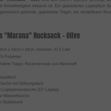
d Abriebfestigkeit bekannt ist. Ein gepolstertes Laptopfach 
ergonomisch geformte, gepolsterte Träger, ein verstellbarer Br
es "Marana" Rucksack - Olive
53cm x 33cm x 18cm, Volumen: 31.5 Liter
0% Polyester
lsterte Träger, Rückeneinsatz aus Meshstoff
Hauptfach
 Tasche mit Ordnungsfach
ten Laptopinnentasche (15" Laptop)
für Wasserflasche
ür Skateboard