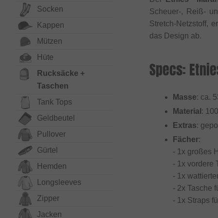
Socken
Scheuer-, Reiß- un
Stretch-Netzstoff, 
Kappen
das Design ab.
Mützen
Hüte
Specs: Etni
Rucksäcke +
Taschen
Masse
: ca. 
Tank Tops
Material
: 10
Geldbeutel
Extras
: gepo
Pullover
Fächer
:
Gürtel
- 1x großes 
- 1x vordere
Hemden
- 1x wattier
Long­sleeves
- 2x Tasche 
Zipper
- 1x Straps f
Jacken