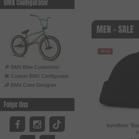
BMX Configurator
MEN - SALE
SALE
🔎
BMX Bike Customizer
🛠
Custom BMX Configurator
🌈
BMX Color Designer
Folge Uns
kunstform "Ba
0