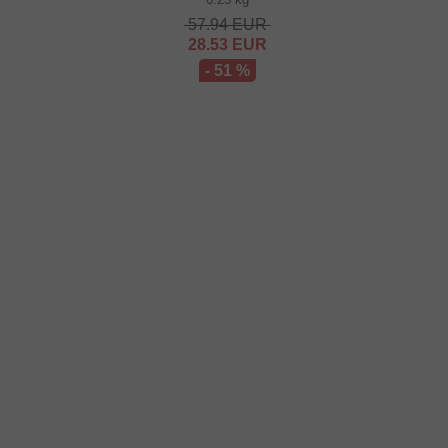
57.94
EUR
28.53
EUR
- 51 %