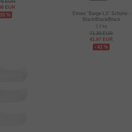
76
EUR
88
EUR
Etnies "Barge LS" Schuhe -
 35 %
Black/Black/Black
1.1 kg
71.39
EUR
41.97
EUR
- 41 %