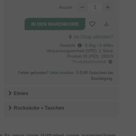
Anzahl:
im Shop abholen?
Gewicht
:
0.2kg / 0.44lbs
Verpackungseinheit (VPE):
1 Stück
Produkt ID (PID):
28919
Produktsicherheit
Fehler gefunden?
Jetzt melden
. 5 EUR Gutschein bei
Bestätigung.
Etnies
Rucksäcke + Taschen
s für seine lange Haltbarkeit sowie ausgezeichnete