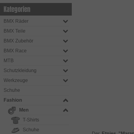
Kategorien
BMX Räder
BMX Teile
BMX Zubehör
BMX Race
MTB
Schutzkleidung
Werkzeuge
Schuhe
Fashion
Men
T-Shirts
Schuhe
Der
Etnies "Mara