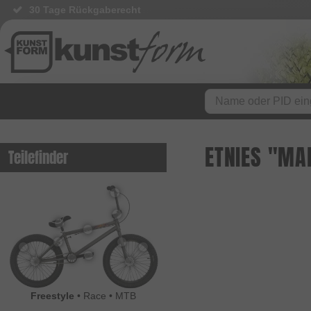
30 Tage Rückgaberecht
ETNIES "MA
Teilefinder
Freestyle
•
Race
•
MTB