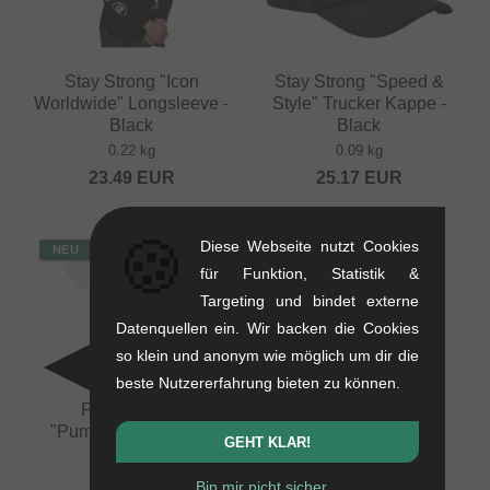
Stay Strong "Icon
Stay Strong "Speed &
Worldwide" Longsleeve -
Style" Trucker Kappe -
Black
Black
0.22 kg
0.09 kg
23.49
EUR
25.17
EUR
🍪
Diese Webseite nutzt Cookies
NEU
NEU
für Funktion, Statistik &
Targeting und bindet externe
Datenquellen ein. Wir backen die Cookies
so klein und anonym wie möglich um dir die
beste Nutzererfahrung bieten zu können.
Pride Racing
Pride Racing
"Pumptrack" T-Shirt -
"Pumptrack" T-Shirt -
GEHT KLAR!
White
Ecru
0.2 kg
0.2 kg
Bin mir nicht sicher...