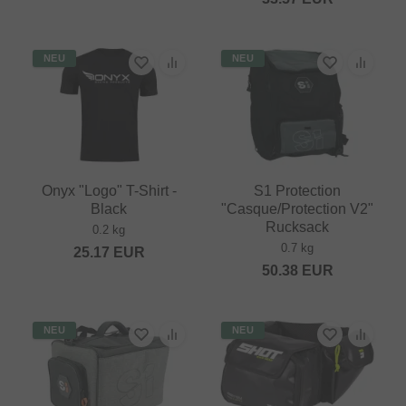
NEU
NEU
Onyx "Logo" T-Shirt -
S1 Protection
Black
"Casque/Protection V2"
Rucksack
0.2 kg
0.7 kg
25.17
EUR
50.38
EUR
NEU
NEU