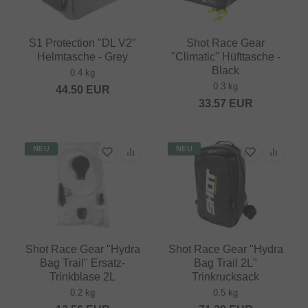
S1 Protection "DL V2"
Shot Race Gear
Helmtasche - Grey
"Climatic" Hüfttasche -
Black
0.4 kg
0.3 kg
44.50
EUR
33.57
EUR
NEU
NEU
Shot Race Gear "Hydra
Shot Race Gear "Hydra
Bag Trail" Ersatz-
Bag Trail 2L"
Trinkblase 2L
Trinkrucksack
0.2 kg
0.5 kg