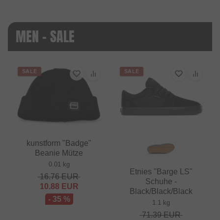
MEN - SALE
SALE
SALE
kunstform "Badge"
Beanie Mütze
0.01 kg
Etnies "Barge LS"
16.76
EUR
Schuhe -
10.88
EUR
Black/Black/Black
- 35 %
1.1 kg
71.39
EUR