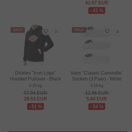
41.97
EUR
- 41 %
SALE
SALE
Dickies "Icon Logo"
Vans "Classic Canoodle"
Hooded Pullover - Black
Socken (3 Paar) - White
0.25 kg
0.18 kg
57.94
EUR
12.56
EUR
28.53
EUR
5.84
EUR
- 51 %
- 54 %