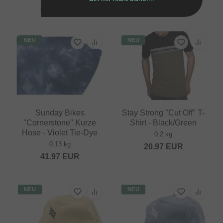
20.97
EUR
20.97
EUR
NEU
NEU
Sunday Bikes
Stay Strong "Cut Off" T-
"Cornerstone" Kurze
Shirt - Black/Green
Hose - Violet Tie-Dye
0.2 kg
0.13 kg
20.97
EUR
41.97
EUR
NEU
NEU