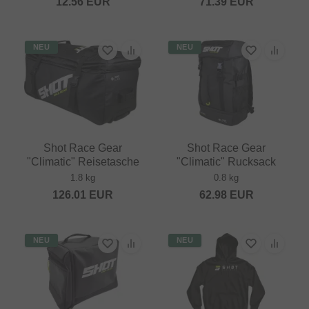
12.56
EUR
71.39
EUR
NEU
NEU
Shot Race Gear
Shot Race Gear
"Climatic" Reisetasche
"Climatic" Rucksack
1.8 kg
0.8 kg
126.01
EUR
62.98
EUR
NEU
NEU