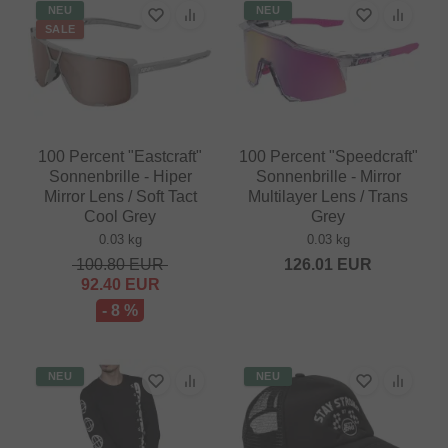
NEU
NEU
SALE
100 Percent "Eastcraft"
100 Percent "Speedcraft"
Sonnenbrille - Hiper
Sonnenbrille - Mirror
Mirror Lens / Soft Tact
Multilayer Lens / Trans
Cool Grey
Grey
0.03 kg
0.03 kg
100.80
EUR
126.01
EUR
92.40
EUR
- 8 %
NEU
NEU