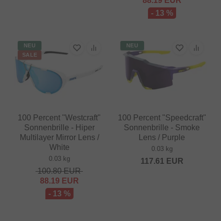
88.19
EUR
- 13 %
NEU
NEU
SALE
100 Percent "Westcraft"
100 Percent "Speedcraft"
Sonnenbrille - Hiper
Sonnenbrille - Smoke
Multilayer Mirror Lens /
Lens / Purple
White
0.03 kg
0.03 kg
117.61
EUR
100.80
EUR
88.19
EUR
- 13 %