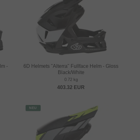
lm -
6D Helmets "Alterra" Fullface Helm - Gloss
Black/White
0.72 kg
403.32
EUR
NEU