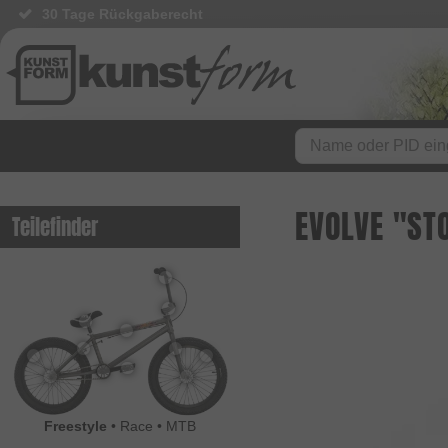
30 Tage Rückgaberecht
EVOLVE "ST
Teilefinder
Freestyle
•
Race
•
MTB