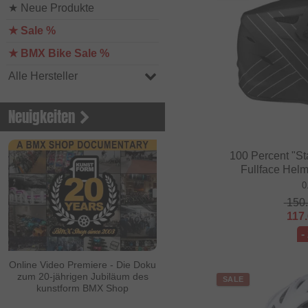
★ Neue Produkte
★ Sale %
★ BMX Bike Sale %
Alle Hersteller
Neuigkeiten
100 Percent "S
Fullface Helm
0
150
117
-
Online Video Premiere - Die Doku
zum 20-jährigen Jubiläum des
SALE
kunstform BMX Shop