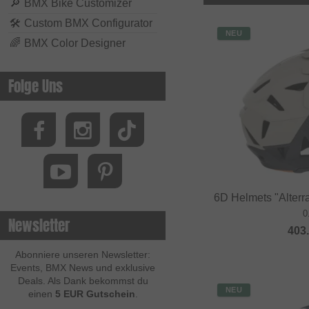
🔎
BMX Bike Customizer
🛠
Custom BMX Configurator
NEU
🌈
BMX Color Designer
Folge Uns
6D Helmets "Alterr
0
Newsletter
403
Abonniere unseren Newsletter:
Events, BMX News und exklusive
Deals. Als Dank bekommst du
NEU
einen
5 EUR Gutschein
.