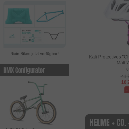
Rixin Bikes jetzt verfügbar!
Kali Protectives "
Matt 
BMX Configurator
0
41.
16.
-
HELME + CO.