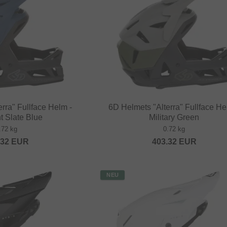
rra" Fullface Helm -
6D Helmets "Alterra" Fullface He
 Slate Blue
Military Green
.72 kg
0.72 kg
.32
EUR
403.32
EUR
NEU