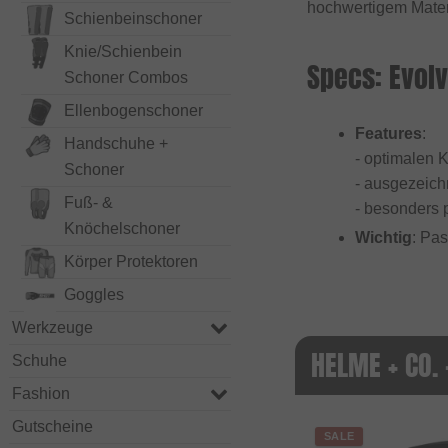
hochwertigem Materi
Schienbeinschoner
Knie/Schienbein
Specs: Evol
Schoner Combos
Ellenbogenschoner
Features
:
Handschuhe +
- optimalen 
Schoner
- ausgezeic
Fuß- &
- besonders p
Knöchelschoner
Wichtig
: Pa
Körper Protektoren
Goggles
Werkzeuge
HELME + CO. 
Schuhe
Fashion
Gutscheine
SALE