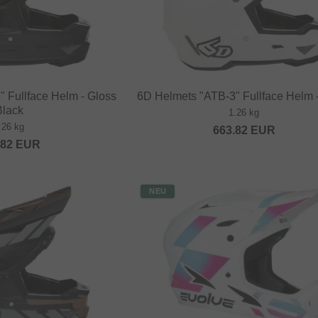
 Fullface Helm - Gloss
6D Helmets "ATB-3" Fullface Helm 
Black
1.26 kg
.26 kg
663.82
EUR
.82
EUR
NEU