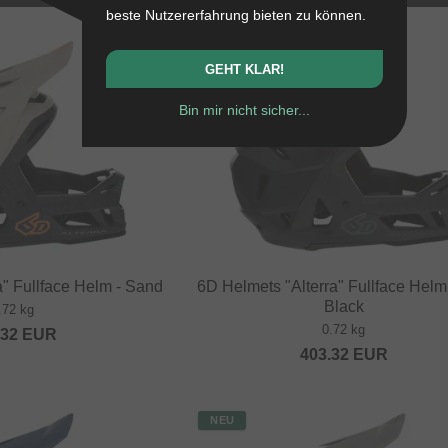
beste Nutzererfahrung bieten zu können.
NEU
GEHT KLAR!
Bin mir nicht sicher...
a" Fullface Helm - Sand
6D Helmets "Alterra" Fullface Helm 
Black
.72 kg
0.72 kg
.32
EUR
403.32
EUR
NEU