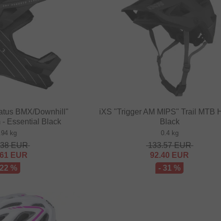
tatus BMX/Downhill"
iXS "Trigger AM MIPS" Trail MTB 
 - Essential Black
Black
.94 kg
0.4 kg
.38
EUR
133.57
EUR
.61
EUR
92.40
EUR
 22 %
- 31 %