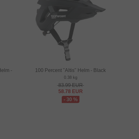
Helm -
100 Percent "Altis" Helm - Black
0.38 kg
83.99
EUR
58.78
EUR
- 30 %