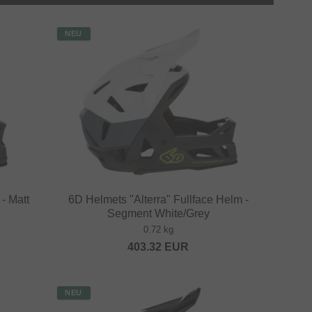
NEU
- Matt
6D Helmets "Alterra" Fullface Helm -
Segment White/Grey
0.72 kg
403.32
EUR
NEU