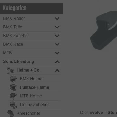
Kategorien
BMX Räder
BMX Teile
BMX Zubehör
BMX Race
MTB
Schutzkleidung
Helme + Co.
BMX Helme
Fullface Helme
MTB Helme
Helme Zubehör
Die
Evolve "Stor
Knieschoner